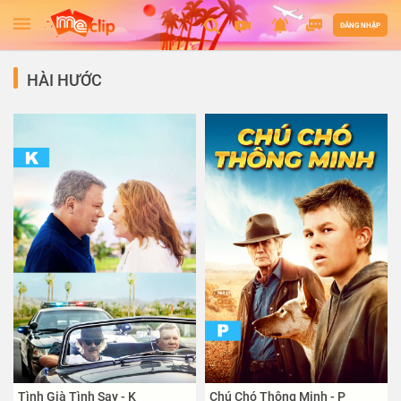
ĐĂNG NHẬP
HÀI HƯỚC
Tình Già Tình Say - K
Chú Chó Thông Minh - P