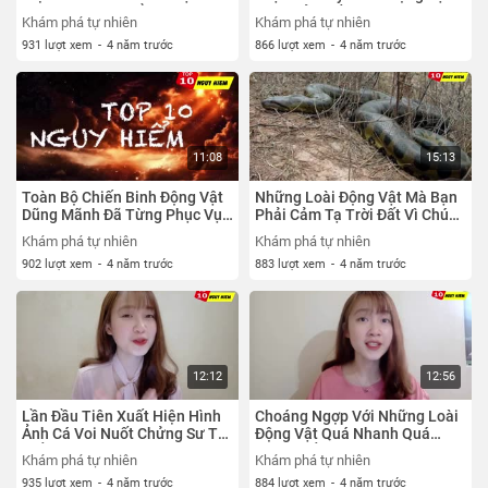
- Top 10 Nguy Hiểm
Quái Gở Nhất Hành Tinh
Khám phá tự nhiên
Khám phá tự nhiên
931 lượt xem
-
4 năm trước
866 lượt xem
-
4 năm trước
11:08
15:13
Toàn Bộ Chiến Binh Động Vật
Những Loài Động Vật Mà Bạn
Dũng Mãnh Đã Từng Phục Vụ
Phải Cảm Tạ Trời Đất Vì Chúng
Trong Quân Đội Loài Người
Đã Tuyệt Chủng
Khám phá tự nhiên
Khám phá tự nhiên
902 lượt xem
-
4 năm trước
883 lượt xem
-
4 năm trước
12:12
12:56
Lần Đầu Tiên Xuất Hiện Hình
Choáng Ngợp Với Những Loài
Ảnh Cá Voi Nuốt Chửng Sư Tử
Động Vật Quá Nhanh Quá
Biển Và Cái Kết Đầy Bất Ngờ
Nguy Hiểm
Khám phá tự nhiên
Khám phá tự nhiên
935 lượt xem
-
4 năm trước
884 lượt xem
-
4 năm trước