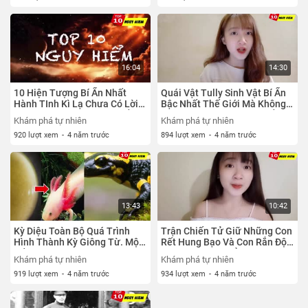
16:04
14:30
10 Hiện Tượng Bí Ẩn Nhất
Quái Vật Tully Sinh Vật Bí Ẩn
Hành TInh Kì Lạ Chưa Có Lời
Bậc Nhất Thế Giới Mà Không
Giải Đáp - Top 10 Nguy Hiểm
Một Khoa Học Nào Có Thể Đỡ
Khám phá tự nhiên
Khám phá tự nhiên
Nỗi
920 lượt xem
-
4 năm trước
894 lượt xem
-
4 năm trước
13:43
10:42
Kỳ Diệu Toàn Bộ Quá Trình
Trận Chiến Tử Giữ Những Con
Hình Thành Kỳ Giông Từ. Một
Rết Hung Bạo Và Con Rắn Độc
Tế Bào
| Top 10 Nguy HIểm
Khám phá tự nhiên
Khám phá tự nhiên
919 lượt xem
-
4 năm trước
934 lượt xem
-
4 năm trước