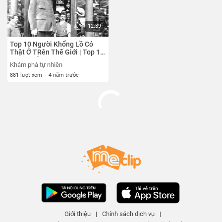
12:39
Top 10 Người Khổng Lồ Có
Thật Ở TRên Thế Giới | Top 10
Nguy Hiểm
Khám phá tự nhiên
881 lượt xem
-
4 năm trước
Giới thiệu
|
Chính sách dịch vụ
|