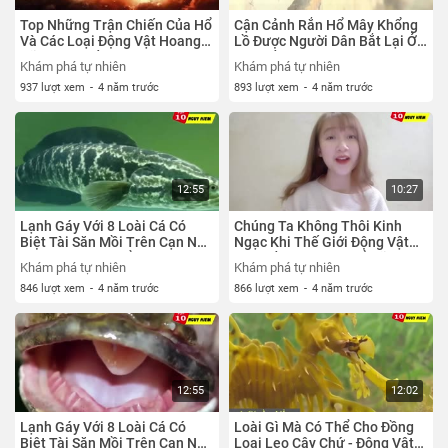
Top Những Trận Chiến Của Hổ
Cận Cảnh Rắn Hổ Mây Khổng
Và Các Loại Động Vật Hoang
Lồ Được Người Dân Bắt Lại Ở
Dã và Cái Kết
Núi Cấm An Giang
Khám phá tự nhiên
Khám phá tự nhiên
937 lượt xem
-
4 năm trước
893 lượt xem
-
4 năm trước
12:55
10:27
Lạnh Gáy Với 8 Loài Cá Có
Chúng Ta Không Thôi Kinh
Biệt Tài Săn Mồi Trên Cạn Này
Ngạc Khi Thế Giới Động Vật
- Top 10 Nguy Hiểm
Có Nhiều Sự Thật Nổ Não
Khám phá tự nhiên
Khám phá tự nhiên
846 lượt xem
-
4 năm trước
866 lượt xem
-
4 năm trước
12:55
12:02
Lạnh Gáy Với 8 Loài Cá Có
Loài Gì Mà Có Thể Cho Đồng
Biệt Tài Săn Mồi Trên Cạn Này
Loại Leo Cây Chứ - Động Vật