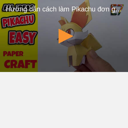
Hướng dẫn cách làm Pikachu đơn giản - Kamikara Đồ chơi giấy thủ công