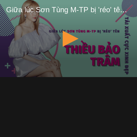
Giữa lúc Sơn Tùng M-TP bị 'réo' tên, Thiều Bảo Trâm tái xuất cực xinh đẹp | Starboom