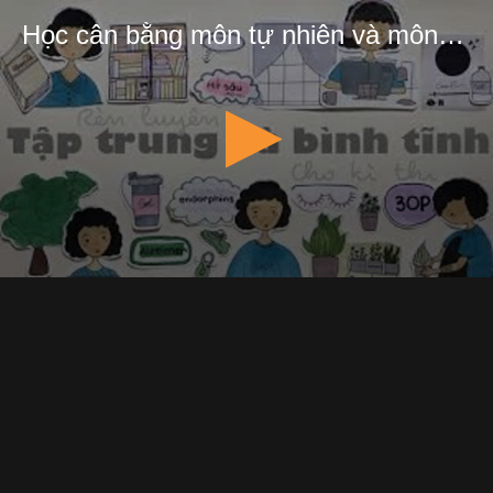
Học cân bằng môn tự nhiên và môn xã hội cho học sinh - Kể chuyện cùng Stu | Stuvlood