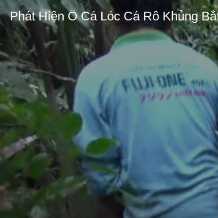
Phát Hiện Ổ Cá Lóc Cá Rô Khủng B