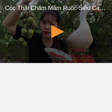
Cóc Thái Chấm Mắm Ruốc Siêu Cay. Bim Bim Nhõng Nhẽo đày đoạ Con Chủ