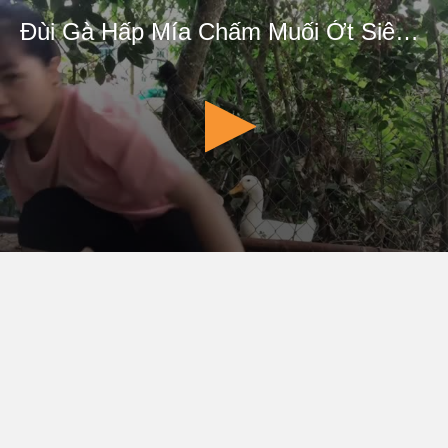
Đùi Gà Hấp Mía Chấm Muối Ớt Siêu Cay. Bim Bim dỡ trò Lưu Manh Cướp Cạn.