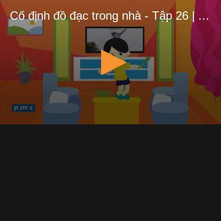
Cố định đồ đạc trong nhà - Tập 26 | An toàn cho trẻ em