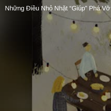
Những Điều Nhỏ Nhặt “Giúp” Phá Vỡ