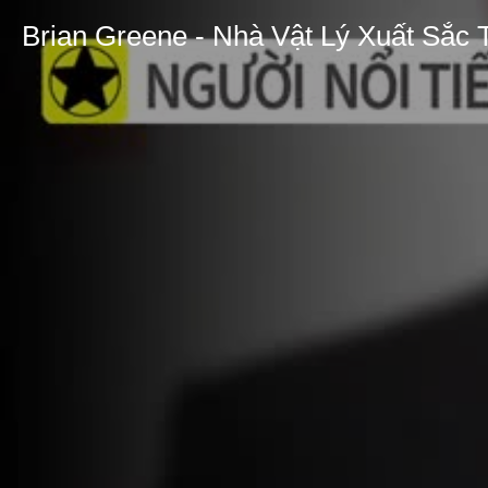
Brian Greene - Nhà Vật Lý Xuất Sắc