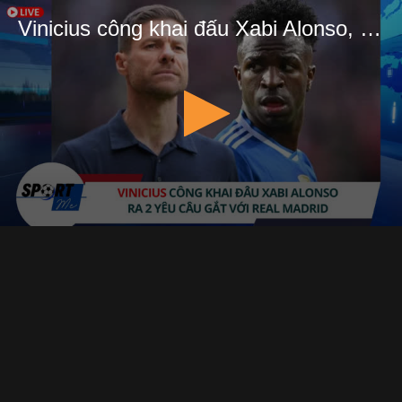
Vinicius công khai đấu Xabi Alonso, ra 2 yêu cầu gắt với Real Madrid| Sportme