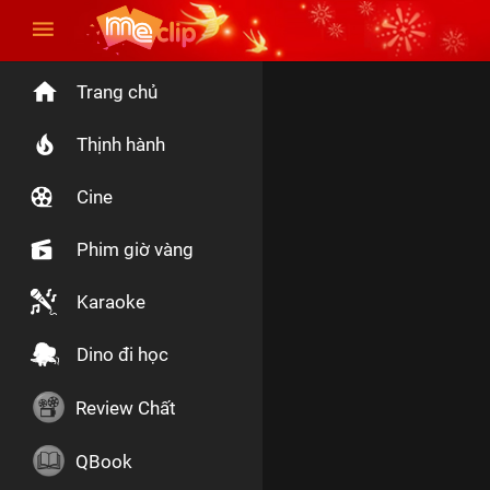
Trang chủ
Thịnh hành
Cine
Phim giờ vàng
Karaoke
Dino đi học
Review Chất
QBook