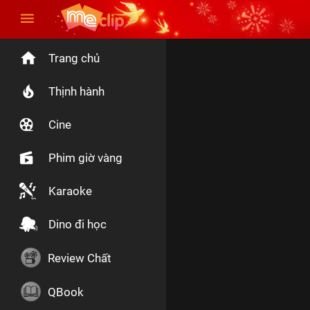
Trang chủ
Thịnh hành
Cine
Phim giờ vàng
Karaoke
Dino đi học
Review Chất
QBook