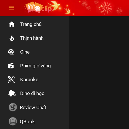
Trang chủ
Thịnh hành
Cine
Phim giờ vàng
Karaoke
Dino đi học
Review Chất
QBook