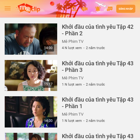
ĐĂNG NHẬP
Khởi đầu của tình yêu Tập 42
- Phần 2
Mê Phim TV
14:00
4 N lượt xem
-
2 năm trước
Khởi đầu của tình yêu Tập 43
- Phần 3
Mê Phim TV
15:17
1 N lượt xem
-
2 năm trước
Khởi đầu của tình yêu Tập 43
- Phần 1
Mê Phim TV
14:00
1 N lượt xem
-
2 năm trước
Khởi đầu của tình yêu Tập 43