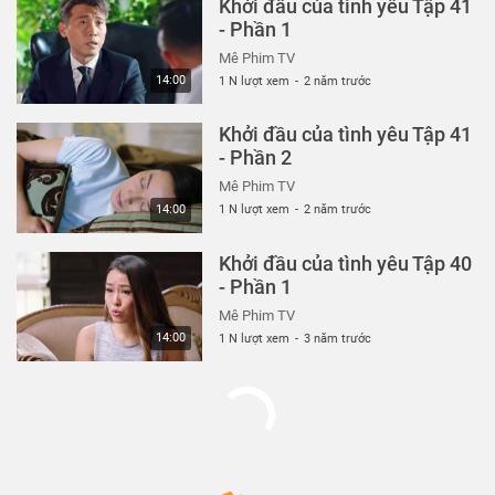
Khởi đầu của tình yêu Tập 41
- Phần 1
Mê Phim TV
14:00
1 N lượt xem
-
2 năm trước
Khởi đầu của tình yêu Tập 41
- Phần 2
Mê Phim TV
14:00
1 N lượt xem
-
2 năm trước
Khởi đầu của tình yêu Tập 40
- Phần 1
Mê Phim TV
14:00
1 N lượt xem
-
3 năm trước