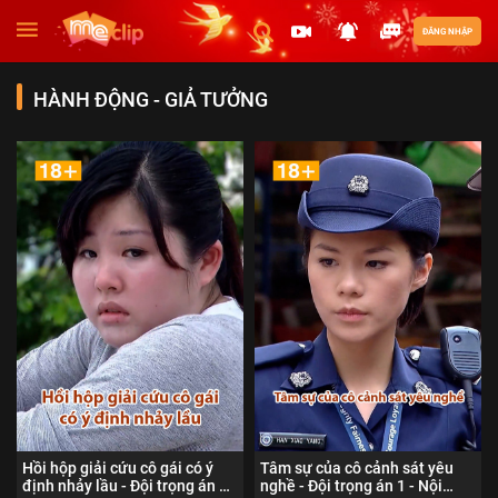
ĐĂNG NHẬP
HÀNH ĐỘNG - GIẢ TƯỞNG
Hồi hộp giải cứu cô gái có ý
Tâm sự của cô cảnh sát yêu
định nhảy lầu - Đội trọng án 1 -
nghề - Đội trọng án 1 - Nội