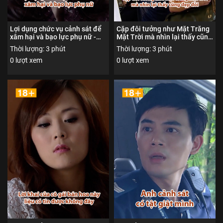
Lợi dụng chức vụ cảnh sát để
Cặp đôi tưởng như Mặt Trăng
xâm hại và bạo lực phụ nữ -
Mặt Trời mà nhìn lại thấy cũng
Đội trọng án 1 - Nội dung được
đẹp đôi - Đội trọng án 1 - Nội
Thời lượng: 3 phút
Thời lượng: 3 phút
phổ biến đến người xem từ đủ
dung được phổ biến đến người
0 lượt xem
0 lượt xem
18 tuổi trở lên
xem từ đủ 18 tuổi trở lên