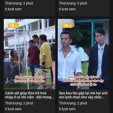
Nội dung được phổ biến đến
dung được phổ biến đến người
Thời lượng: 2 phút
Thời lượng: 3 phút
người xem từ đủ 18 tuổi trở
xem từ đủ 18 tuổi trở lên
0 lượt xem
0 lượt xem
lên
Cảnh sát giúp đứa trẻ hoà
Sau bao lâu gặp lại mà hai anh
nhập ở cô nhi viện - Đội trọng
em lạnh nhạt như vậy chắc
án 1 - Nội dung được phổ biến
hẳn là có lý do - Đội trọng án 1
Thời lượng: 2 phút
Thời lượng: 2 phút
đến người xem từ đủ 18 tuổi
- Nội dung được phổ biến đến
0 lượt xem
0 lượt xem
trở lên
người xem từ đủ 18 tuổi trở