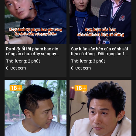
Rượt đuổi tội phạm bao giờ
Suy luận sắc bén của cảnh sát
cũng ẩn chứa đầy sự nguy
liệu có đúng - Đội trọng án 1 -
hiểm - Đội trọng án 1 - Nội
Nội dung được phổ biến đến
Thời lượng: 2 phút
Thời lượng: 3 phút
dung được phổ biến đến người
người xem từ đủ 18 tuổi trở
0 lượt xem
0 lượt xem
xem từ đủ 18 tuổi trở lên
lên