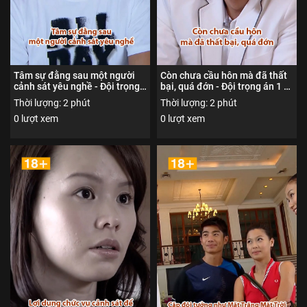
Tâm sự đằng sau một người
Còn chưa cầu hôn mà đã thất
cảnh sát yêu nghề - Đội trọng
bại, quá đớn - Đội trọng án 1 -
án 1 - Nội dung được phổ biến
Nội dung được phổ biến đến
Thời lượng: 2 phút
Thời lượng: 2 phút
đến người xem từ đủ 18 tuổi
người xem từ đủ 18 tuổi trở
0 lượt xem
0 lượt xem
trở lên
lên