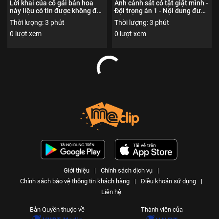
Lời khai của cô gái bán hoa
Anh cảnh sát có tật giật mình -
này liệu có tin được không đây
Đội trọng án 1 - Nội dung được
- Đội trọng án 1 - Nội dung
phổ biến đến người xem từ đủ
Thời lượng: 3 phút
Thời lượng: 3 phút
được phổ biến đến người xem
18 tuổi trở lên
0 lượt xem
0 lượt xem
từ đủ 18 tuổi trở lên
Giới thiệu
|
Chính sách dịch vụ
|
Chính sách bảo vệ thông tin khách hàng
|
Điều khoản sử dụng
|
Liên hệ
Bản Quyền thuộc về
Thành viên của