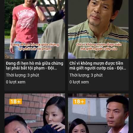
Đang đi hẹn hò mà giữa chừng
Chỉ vì không mượn được tiền
lại phải bắt tội phạm - Đội
mà giết người cướp của - Đội
trọng án 1 - Nội dung được
trọng án 1 - Nội dung được
Thời lượng: 3 phút
Thời lượng: 3 phút
phổ biến đến người xem từ đủ
phổ biến đến người xem từ đủ
0 lượt xem
0 lượt xem
18 tuổi trở lên
18 tuổi trở lên