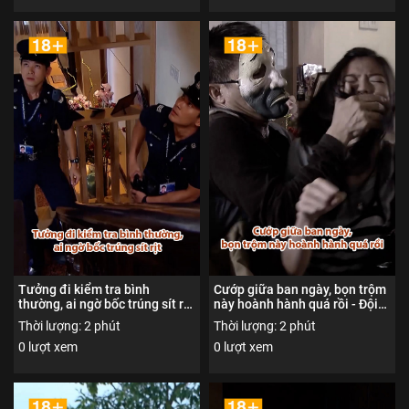
lên
Tưởng đi kiểm tra bình
Cướp giữa ban ngày, bọn trộm
thường, ai ngờ bốc trúng sít rịt
này hoành hành quá rồi - Đội
- Đội trọng án 1 - Nội dung
trọng án 1 - Nội dung được
Thời lượng: 2 phút
Thời lượng: 2 phút
được phổ biến đến người xem
phổ biến đến người xem từ đủ
0 lượt xem
0 lượt xem
từ đủ 18 tuổi trở lên
18 tuổi trở lên