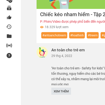
00:00
Chiếc kéo nham hiểm - Tập 2
of
02:09
Volume
0%
P: Phim/Video được phép phổ biến đến người
18.329 lượt xem
#antoanchotreem
#hoathinh
#treem
#g
An toàn cho trẻ em
29 thg 4, 2022
"An toàn cho trẻ em - Safety for kids"
tổn thương, nguy hiểm cho các bé tr
có thể xảy ra, nhằm mang lại môi trư
mọi ước mơ.
XEM THÊM
We care about safety of children. SK 
Thể loại :
PHIM