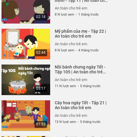
mình - Tập 11 | An toàn cho
trẻ em
26 N lượt xem
-
4 năm trước
02:51
An toàn cho trẻ em
8 N lượt xem
-
1 tháng trước
02:18
Hung thần xe bus - Tập
320 | An toàn cho trẻ em
Mỹ phẩm của mẹ - Tập 22 |
An toàn cho trẻ em
An toàn cho trẻ em
26 N lượt xem
-
4 năm trước
03:58
An toàn cho trẻ em
8 N lượt xem
-
4 tháng trước
02:44
Chú chó không có lỗi -
Tập 319 | An toàn cho trẻ
Nồi bánh chưng ngày Tết -
em
An toàn cho trẻ em
Tập 105 | An toàn cho trẻ
em
26 N lượt xem
-
4 năm trước
03:04
An toàn cho trẻ em
11 N lượt xem
-
5 tháng trước
03:17
Ốm càng thêm ốm - Tạp
318 | An toàn cho trẻ em
Cây hoa ngày Tết - Tập 21 |
An toàn cho trẻ em
An toàn cho trẻ em
26 N lượt xem
-
4 năm trước
03:57
An toàn cho trẻ em
13 N lượt xem
-
5 tháng trước
01:53
Chỉ tại bừa bãi - Tập 317
| An toàn cho trẻ em