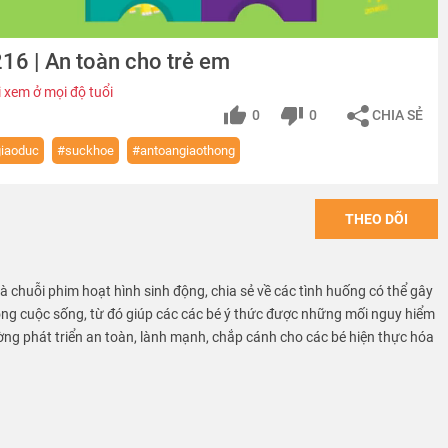
16 | An toàn cho trẻ em
 xem ở mọi độ tuổi
0
0
CHIA SẺ
iaoduc
#suckhoe
#antoangiaothong
THEO DÕI
 là chuỗi phim hoạt hình sinh động, chia sẻ về các tình huống có thể gây
ong cuộc sống, từ đó giúp các các bé ý thức được những mối nguy hiểm
ờng phát triển an toàn, lành mạnh, chắp cánh cho các bé hiện thực hóa
VN provide free educational sources and materials of kid safety.