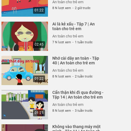
03:23
An toàn cho trẻ em
8 N lượt xem
-
2 giờ trước
01:22
Cuộc đột kích trong công
viên - Tập 325 | An toàn
Ai là kẻ xấu - Tập 7 | An
cho trẻ em
An toàn cho trẻ em
toàn cho trẻ em
26 N lượt xem
-
4 năm trước
03:42
An toàn cho trẻ em
7 N lượt xem
-
1 tuần trước
02:45
Siêu nhân bay thật cao -
Tập 323 | An toàn cho trẻ
Nhớ cài dây an toàn - Tập
em
An toàn cho trẻ em
40 | An toàn cho trẻ em
26 N lượt xem
-
4 năm trước
03:35
An toàn cho trẻ em
8 N lượt xem
-
2 tuần trước
01:22
Thoát nạn trong gang tấc
- Tập 322 | An toàn cho
Cẩn thận khi đi qua đường -
trẻ em
An toàn cho trẻ em
Tập 14 | An toàn cho trẻ em
26 N lượt xem
-
4 năm trước
02:48
An toàn cho trẻ em
8 N lượt xem
-
3 tuần trước
01:21
Đừng hiểu lầm vỏ tôm -
Tập 321 | An toàn cho trẻ
Không vào thang máy một
em
An toàn cho trẻ em