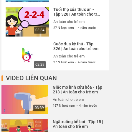
Tuổi thọ của thức ăn -
Tập 328 | An toàn cho trẻ
em
An toàn cho trẻ em
27 N lượt xem
-
4 năm trước
03:34
Cuộc đua kỳ thú - Tập
326 | An toàn cho trẻ em
An toàn cho trẻ em
27 N lượt xem
-
4 năm trước
02:29
VIDEO LIÊN QUAN
Thói quen xấu xí - Tập
327 | An toàn cho trẻ em
Giấc mơ lính cứu hỏa - Tập
An toàn cho trẻ em
213 | An toàn cho trẻ em
26 N lượt xem
-
4 năm trước
02:13
An toàn cho trẻ em
187 N lượt xem
-
4 năm trước
03:39
Cún con đến chơi nhà -
Tập 324 | An toàn cho trẻ
Ngã xuống bể bơi - Tập 15 |
em
An toàn cho trẻ em
An toàn cho trẻ em
26 N lượt xem
-
4 năm trước