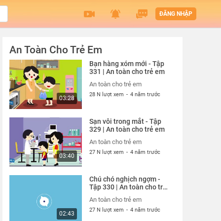
ĐĂNG NHẬP
An Toàn Cho Trẻ Em
Bạn hàng xóm mới - Tập
331 | An toàn cho trẻ em
An toàn cho trẻ em
28 N lượt xem
-
4 năm trước
03:28
Sạn vôi trong mắt - Tập
329 | An toàn cho trẻ em
An toàn cho trẻ em
27 N lượt xem
-
4 năm trước
03:40
Chú chó nghịch ngợm -
Tập 330 | An toàn cho trẻ
em
An toàn cho trẻ em
27 N lượt xem
-
4 năm trước
02:43