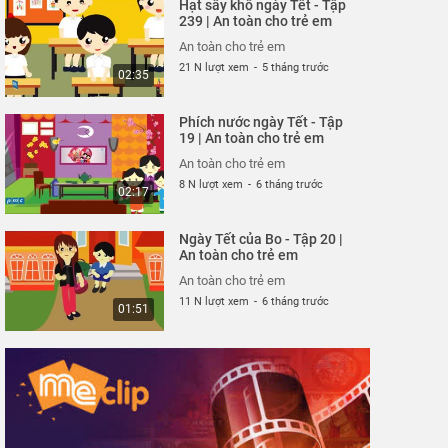
Hạt sấy khô ngày Tết - Tập
An toàn cho trẻ em
239 | An toàn cho trẻ em
26 N lượt xem
-
4 năm trước
02:40
An toàn cho trẻ em
21 N lượt xem
-
5 tháng trước
02:35
Mảnh vỡ thủy tinh - Tập
316 | An toàn cho trẻ em
Phích nước ngày Tết - Tập
An toàn cho trẻ em
19 | An toàn cho trẻ em
26 N lượt xem
-
4 năm trước
02:57
An toàn cho trẻ em
8 N lượt xem
-
6 tháng trước
02:17
Công viên nước sân
trường - Tập 315 | An
Ngày Tết của Bo - Tập 20 |
toàn cho trẻ em
An toàn cho trẻ em
An toàn cho trẻ em
25 N lượt xem
-
4 năm trước
02:32
An toàn cho trẻ em
11 N lượt xem
-
6 tháng trước
01:51
Cuộc chiến mì cay - Tập
313 | An toàn cho trẻ em
An toàn cho trẻ em
25 N lượt xem
-
4 năm trước
06:37
Một mình "du ngoạn"