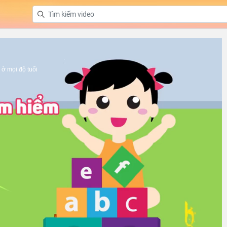
ở mọi độ tuổi