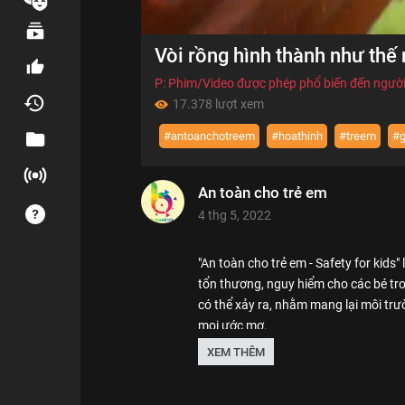
00:00
Vòi rồng hình thành như thế 
of
01:24
Volume
70%
P: Phim/Video được phép phổ biến đến người
17.378 lượt xem
#antoanchotreem
#hoathinh
#treem
#g
An toàn cho trẻ em
4 thg 5, 2022
"An toàn cho trẻ em - Safety for kids"
tổn thương, nguy hiểm cho các bé tr
có thể xảy ra, nhằm mang lại môi trư
mọi ước mơ.
XEM THÊM
We care about safety of children. SK 
Thể loại :
PHIM