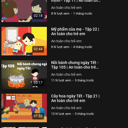
mình - Tập 11 | An toàn cho
trẻ em
26 N lượt xem
-
4 năm trước
02:51
An toàn cho trẻ em
8 N lượt xem
-
1 tháng trước
02:18
Hung thần xe bus - Tập
320 | An toàn cho trẻ em
Mỹ phẩm của mẹ - Tập 22 |
An toàn cho trẻ em
An toàn cho trẻ em
26 N lượt xem
-
4 năm trước
03:58
An toàn cho trẻ em
8 N lượt xem
-
4 tháng trước
02:44
Chú chó không có lỗi -
Tập 319 | An toàn cho trẻ
Nồi bánh chưng ngày Tết -
em
An toàn cho trẻ em
Tập 105 | An toàn cho trẻ
em
26 N lượt xem
-
4 năm trước
03:04
An toàn cho trẻ em
11 N lượt xem
-
5 tháng trước
03:17
Ốm càng thêm ốm - Tạp
318 | An toàn cho trẻ em
Cây hoa ngày Tết - Tập 21 |
An toàn cho trẻ em
An toàn cho trẻ em
26 N lượt xem
-
4 năm trước
03:57
An toàn cho trẻ em
13 N lượt xem
-
5 tháng trước
01:53
Chỉ tại bừa bãi - Tập 317
| An toàn cho trẻ em