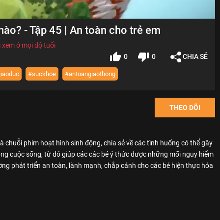
nào? - Tập 45 | An toàn cho trẻ em
 xem ở mọi độ tuổi
0
0
CHIA SẺ
iaoduc
#suckhoe
#antoangiaothong
THEO DÕI
 là chuỗi phim hoạt hình sinh động, chia sẻ về các tình huống có thể gây
ong cuộc sống, từ đó giúp các các bé ý thức được những mối nguy hiểm
ờng phát triển an toàn, lành mạnh, chắp cánh cho các bé hiện thực hóa
VN provide free educational sources and materials of kid safety.