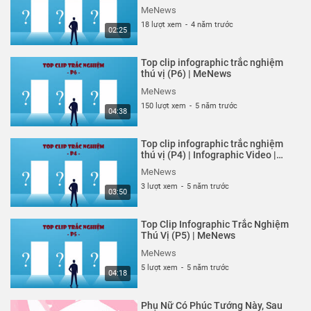
MeNews
515 lượt xem
-
5 năm trước
MeNews
02:02
18 lượt xem
-
4 năm trước
02:25
Dự Đoán Sự Nghiệp Của Bạn Qua
Đường Số Mệnh Ở Tay Phải |
Top clip infographic trắc nghiệm
MeNews
MeNews
thú vị (P6) | MeNews
507 lượt xem
-
5 năm trước
MeNews
01:10
150 lượt xem
-
5 năm trước
04:38
Bạn Là Thiên Thần Hay Ác Quỷ? |
MeNews
Top clip infographic trắc nghiệm
MeNews
thú vị (P4) | Infographic Video |
MeNews
488 lượt xem
-
5 năm trước
MeNews
02:31
3 lượt xem
-
5 năm trước
03:50
Đo Khả Năng Ứng Biến Trước
Nghịch Cảnh Của Bạn | MeNews
Top Clip Infographic Trắc Nghiệm
MeNews
Thú Vị (P5) | MeNews
514 lượt xem
-
5 năm trước
MeNews
02:45
5 lượt xem
-
5 năm trước
04:18
Bạn Là 'Con Bướm Xã Hội' Hay
'Người Việt Trầm Lặng'? |
Phụ Nữ Có Phúc Tướng Này, Sau
MeNews