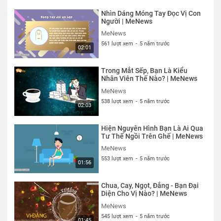
Nhìn Dáng Móng Tay Đọc Vị Con
Người | MeNews
MeNews
561 lượt xem
-
5 năm trước
02:01
Trong Mắt Sếp, Bạn Là Kiểu
Nhân Viên Thế Nào? | MeNews
MeNews
538 lượt xem
-
5 năm trước
02:03
Hiện Nguyên Hình Bạn Là Ai Qua
Tư Thế Ngồi Trên Ghế | MeNews
MeNews
553 lượt xem
-
5 năm trước
01:56
Chua, Cay, Ngọt, Đắng - Bạn Đại
Diện Cho Vị Nào? | MeNews
MeNews
545 lượt xem
-
5 năm trước
01:45