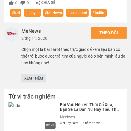
CHIA SẺ
0
0
#tuvi
#tinhyeu
#MeNews
#boibaitarot
#traitim
MeNews
THEO DÕI
2 thg 11, 2020
Chọn một lá bài Tarot theo trực giác để xem liệu bạn có
thể trói buộc được trái tim của người đó ở bên mình lâu dài
hay không nhé!
Thể loại :
TỬ VI - TRẮC NGHIỆM
XEM THÊM
Tử vi trắc nghiệm
Bói Vui: Nếu Về Thời Cổ Xưa,
Bạn Sẽ Là Dân Nữ Hay Tiểu Thư
Khuê Các? | MeNews
MeNews
3 N lượt xem
-
5 năm trước
02:23