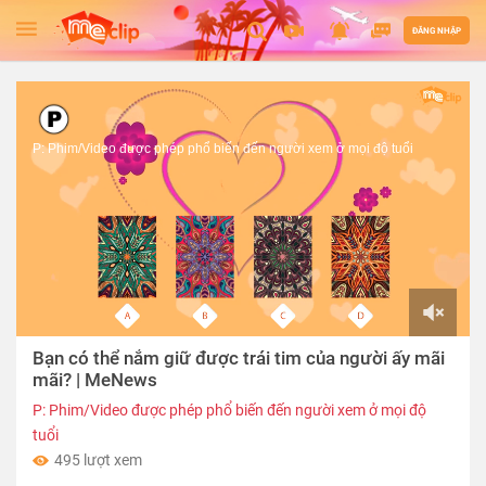
ĐĂNG NHẬP
P: Phim/Video được phép phổ biến đến người xem ở mọi độ tuổi
00:00
Bạn có thể nắm giữ được trái tim của người ấy mãi
of
02:33
mãi? | MeNews
P: Phim/Video được phép phổ biến đến người xem ở mọi độ
tuổi
495 lượt xem