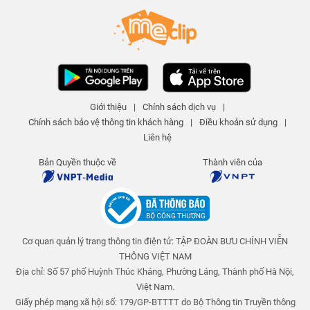
Phơi bày cá tính và tác phong
của bạn trong công việc |
MeNews
MeNews
447 lượt xem
-
6 năm trước
02:06
'Vũ khí bí mật' tạo sức hút của
bạn là gì? | MeNews
Giới thiệu
|
Chính sách dịch vụ
|
MeNews
Chính sách bảo vệ thông tin khách hàng
|
Điều khoản sử dụng
|
449 lượt xem
-
6 năm trước
02:02
Liên hệ
Khám phá 'mặt tối' trong tính
Bản Quyền thuộc về
Thành viên của
cách của bạn | MeNews
MeNews
450 lượt xem
-
6 năm trước
01:50
Cơ quan quản lý trang thông tin điện tử: TẬP ĐOÀN BƯU CHÍNH VIỄN
Vì sao bạn thất bại trong việc
bộc lộ tình cảm với crush? |
THÔNG VIỆT NAM
MeNews
MeNews
Địa chỉ: Số 57 phố Huỳnh Thúc Kháng, Phường Láng, Thành phố Hà Nội,
452 lượt xem
-
6 năm trước
Việt Nam.
01:59
Giấy phép mạng xã hội số: 179/GP-BTTTT do Bộ Thông tin Truyền thông