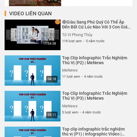
VIDEO LIÊN QUAN
Phụ nữ sở hữu tướng tay này
phúc tài nồng hậu, cả đời viên
🔴Giàu Sang Phú Quý Có Thể Ập
mãn | MeNews
MeNews
Đến Bất Cứ Lúc Nào Với 3 Con Giáp
Này Tiền Tiêu 3 Đời Không Hết
634 lượt xem
-
5 năm trước
Tử Vi Phong Thủy
02:30
119 lượt xem
-
5 năm trước
11:54:58
Bạn có thể nắm giữ được trái tim
của người ấy mãi mãi? | MeNews
Top Clip Infographic Trắc Nghiệm
MeNews
Thú Vị (P2) | MeNews
495 lượt xem
-
5 năm trước
MeNews
02:33
11 lượt xem
-
4 năm trước
04:18
Khám phá chỉ số EQ qua hộp cơm
Bento | MeNews
Top Clip Infographic Trắc Nghiệm
MeNews
Thú Vị (P3) | MeNews
518 lượt xem
-
5 năm trước
MeNews
01:38
5 lượt xem
-
4 năm trước
03:11
Bạn có khả năng 'bên nhau trọn
đời' với mẫu người nào? |
Top clip infographic trắc nghiệm
MeNews
MeNews
thú vị (P1) | Infographic Video |