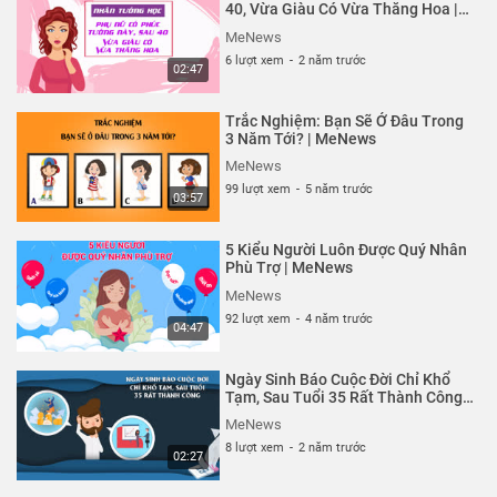
MeNews
40, Vừa Giàu Có Vừa Thăng Hoa |
MeNews
2 N lượt xem
-
5 năm trước
MeNews
02:50
6 lượt xem
-
2 năm trước
02:47
Bóc Trần Mảng Tối Trong Con
Người Bạn | MeNews
Trắc Nghiệm: Bạn Sẽ Ở Đâu Trong
MeNews
3 Năm Tới? | MeNews
534 lượt xem
-
5 năm trước
MeNews
02:49
99 lượt xem
-
5 năm trước
03:57
Phân tích ưu nhược điểm của
bạn qua bộ vest công sở |
5 Kiểu Người Luôn Được Quý Nhân
MeNews
MeNews
Phù Trợ | MeNews
496 lượt xem
-
5 năm trước
MeNews
01:50
92 lượt xem
-
4 năm trước
04:47
Kiểu người nào sẽ hòa hợp hoặc
chịu đựng được tính khí của
Ngày Sinh Báo Cuộc Đời Chỉ Khổ
bạn? | MeNews
MeNews
Tạm, Sau Tuổi 35 Rất Thành Công |
MeNews
512 lượt xem
-
5 năm trước
MeNews
02:05
8 lượt xem
-
2 năm trước
02:27
Bạn có tài trong những lĩnh vực
gì? | MeNews