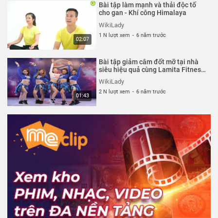
Bài tập làm mạnh và thải độc tố
cho gan - Khí công Himalaya
WikiLady
1 N lượt xem
-
6 năm trước
02:07
Bài tập giảm câm đốt mỡ tại nhà
siêu hiệu quả cùng Lamita Fitness
Dance for weight loss
WikiLady
2 N lượt xem
-
6 năm trước
01:43