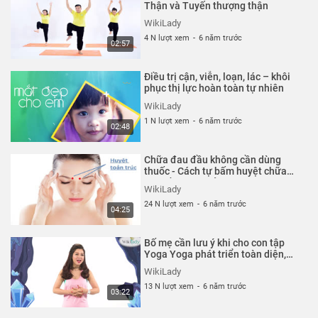
Thận và Tuyến thượng thận
WikiLady
4 N lượt xem
-
6 năm trước
02:57
Điều trị cận, viễn, loạn, lác – khôi
phục thị lực hoàn toàn tự nhiên
WikiLady
1 N lượt xem
-
6 năm trước
02:48
Chữa đau đầu không cần dùng
thuốc - Cách tự bấm huyệt chữa
đau đầu đơn giản
WikiLady
24 N lượt xem
-
6 năm trước
04:25
Bố mẹ cần lưu ý khi cho con tập
Yoga Yoga phát triển toàn diện,
tăng chiều cao, chống gù lưng
WikiLady
13 N lượt xem
-
6 năm trước
03:22