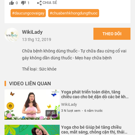
CHIA SẺ
0
1
#daucungcovaigay
#chuabenhkhongdungthuoc
WikiLady
THEO DÕI
13 thg 12, 2019
Chữa bệnh không dùng thuốc - Tự chữa đau cứng cổ vai
gáy không dần dùng thuốc - Mẹo hay chữa bệnh
Thể loại :
Sức khỏe
VIDEO LIÊN QUAN
Yoga phát triển toàn diện, tăng
chiều cao cho bé dặn dò các bé khi
tập luyện - Nguyễn Hiếu Yoga
WikiLady
3 N lượt xem
-
6 năm trước
01:52
Yoga cho bé Giúp bé tăng chiều
cao, mắt sáng, chỗng cận thị, thải