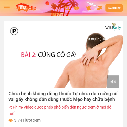
ĐĂNG NHẬP
P: Phim/Video được phép phổ biến đến người xem ở mọi độ tuổi
00:00
Chữa bệnh không dùng thuốc Tự chữa đau cứng cổ
of
02:30
vai gáy không dần dùng thuốc Mẹo hay chữa bệnh
P: Phim/Video được phép phổ biến đến người xem ở mọi độ
tuổi
3.741 lượt xem