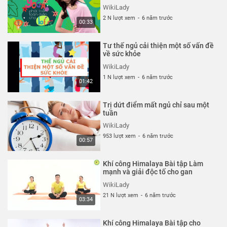
độc tố Nguyễn Hiếu Yoga
WikiLady
2 N lượt xem
-
6 năm trước
00:33
Tư thế ngủ cải thiện một số vấn đề
về sức khỏe
WikiLady
1 N lượt xem
-
6 năm trước
01:42
Trị dứt điểm mất ngủ chỉ sau một
tuần
WikiLady
953 lượt xem
-
6 năm trước
00:57
Khí công Himalaya Bài tập Làm
mạnh và giải độc tố cho gan
WikiLady
21 N lượt xem
-
6 năm trước
03:34
Khí công Himalaya Bài tập cho