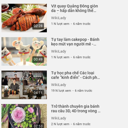
Vịt quay Quảng Đông giòn
da – hấp dẫn không thể
chối từ
WikiLady
1 N lượt xem
-
6 năm trước
02:28
Tự tay làm cakepop - Bánh
kẹo mút vạn người mê -
Lâm Chí Văn - Học làm
WikiLady
cake pop
1 N lượt xem
-
6 năm trước
00:49
Tự học pha chế Các loại
cafe “kinh điển” - Cách pha
cafe - Coffee Capuccino -
WikiLady
Latte
19 N lượt xem
-
6 năm trước
04:11
Trở thành chuyên gia bánh
rau câu 3D, 4D trong vòng 7
ngày
WikiLady
2 N lượt xem
-
6 năm trước
02:53