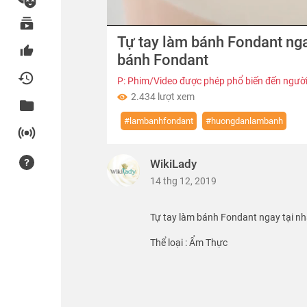
00:00
Tự tay làm bánh Fondant nga
of
00:52
Volume
bánh Fondant
0%
P: Phim/Video được phép phổ biến đến người
2.434 lượt xem
#lambanhfondant
#huongdanlambanh
WikiLady
14 thg 12, 2019
Tự tay làm bánh Fondant ngay tại n
Thể loại :
Ẩm Thực