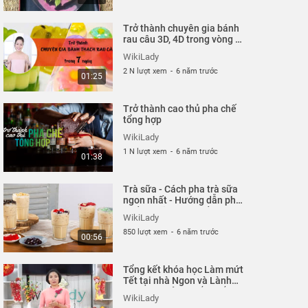
Trở thành chuyên gia bánh
rau câu 3D, 4D trong vòng 7
ngày (2)
WikiLady
2 N lượt xem
-
6 năm trước
01:25
Trở thành cao thủ pha chế
tổng hợp
WikiLady
1 N lượt xem
-
6 năm trước
01:38
Trà sữa - Cách pha trà sữa
ngon nhất - Hướng dẫn pha
chế trà sữa Pha chế online
WikiLady
850 lượt xem
-
6 năm trước
00:56
Tổng kết khóa học Làm mứt
Tết tại nhà Ngon và Lành
thật đơn giản - chắc chắn
WikiLady
thành công