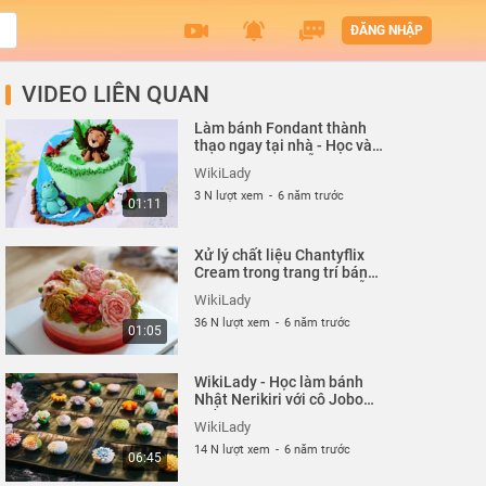
ĐĂNG NHẬP
VIDEO LIÊN QUAN
Làm bánh Fondant thành
thạo ngay tại nhà - Học và
thực hành các mẫu bánh
WikiLady
Fondant cực xinh yêu
3 N lượt xem
-
6 năm trước
01:11
Xử lý chất liệu Chantyflix
Cream trong trang trí bánh
kem - Ngon, lành, đẹp, dễ
WikiLady
36 N lượt xem
-
6 năm trước
01:05
WikiLady - Học làm bánh
Nhật Nerikiri với cô Jobo
(Trần Vi Khuyên) Cách tạo
WikiLady
hình Hoa hướng dương
14 N lượt xem
-
6 năm trước
06:45