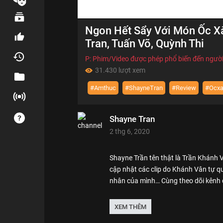
00:00
Ngon Hết Sẩy Với Món Ốc Xà
of
14:02
Volume
Tran, Tuấn Võ, Quỳnh Thi
0%
P: Phim/Video được phép phổ biến đến người
31.430 lượt xem
#Amthuc
#ShayneTran
#Review
#Ocx
Shayne Tran
2 thg 6, 2020
Shayne Trần tên thật là Trần Khánh Vâ
cập nhật các clip do Khánh Vân tự qu
nhân của mình… Cùng theo dõi kênh 
Thể loại :
Review - Trải nghiệm
XEM THÊM