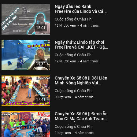
Ngày đầu leo Rank
FreeFire của Lindo Và Cái
Kết ... TÉ NÚI | Cuộc sống ở
Cuộc sống ở Châu Phi
Châu Phi
13 N lượt xem
-
4 năm trước
15:01
Ngày thứ 2 Lindo tập chơi
FreeFire và CÁI...KẾT - Gặp
Ngay Đúng PRO Lindo
Cuộc sống ở Châu Phi
Đứng Hình | Cuộc sống ở
12 N lượt xem
-
4 năm trước
Châu Phi
19:34
Chuyến Xe Số 08 || Đội Liên
Minh Nông Nghiệp Vui
Mừng Khi Được Thưởng
Cuộc sống ở Châu Phi
Thức Món Cơm Cá Sốt Cà
0 lượt xem
-
4 năm trước
Chua | Cuộc sống ở Châu
17:41
Phi
Chuyến Xe Số 06 || Được Ăn
Món Gì Mà Các Anh Team
Châu Phi Ăn Không Còn
Cuộc sống ở Châu Phi
Một Hạt Cơm ? | Cuộc sống
1 lượt xem
-
4 năm trước
ở Châu Phi
25:29