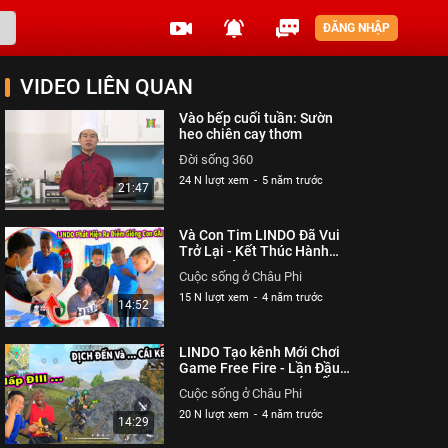
ĐĂNG NHẬP
VIDEO LIÊN QUAN
Vào bếp cuối tuần: Sườn
heo chiên cay thơm
Đời sống 360
24 N lượt xem
-
5 năm trước
21:47
Và Con Tim LINDO Đã Vui
Trở Lại - Kết Thúc Hành
Trình Trở Lại Quê LINDO |
Cuộc sống ở Châu Phi
Quang Linh Vlogs - Cuộc
15 N lượt xem
-
4 năm trước
Sống ở Châu Phi
14:52
LINDO Tạo kênh Mới Chơi
Game Free Fire - Lần Đầu
Chơi Game Và ... CÁI KẾT |
Cuộc sống ở Châu Phi
Cuộc sống ở Châu Phi
20 N lượt xem
-
4 năm trước
14:29