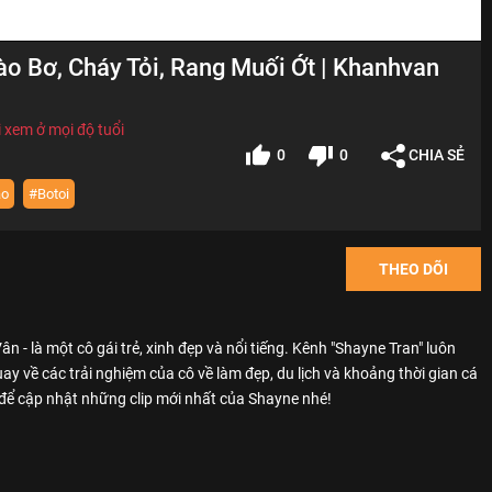
o Bơ, Cháy Tỏi, Rang Muối Ớt | Khanhvan
 xem ở mọi độ tuổi
0
0
CHIA SẺ
ao
#Botoi
THEO DÕI
n - là một cô gái trẻ, xinh đẹp và nổi tiếng. Kênh "Shayne Tran" luôn
ay về các trải nghiệm của cô về làm đẹp, du lịch và khoảng thời gian cá
để cập nhật những clip mới nhất của Shayne nhé!