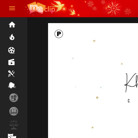
P: Phim/Video được phép phổ biến đến người xem 