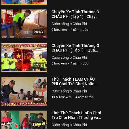
Chuyến Xe Tình Thương Ở
CHÂU PHI (Tập 1) | Chạy
Thử Nghiệm Với Món Súp
Cuộc sống ở Châu Phi
Gà Cho Các Em Bản Nông
0 lượt xem
-
4 năm trước
Nghiệp | Cuộc sống ở Châu
28:43
Phi
Chuyến Xe Tình Thương Ở
CHÂU PHI ( Tập1) || Quá
Trình Lên Ý Tưởng và Thiết
Cuộc sống ở Châu Phi
Kế Chiếc Xe Đặc Biệt | Cuộc
0 lượt xem
-
4 năm trước
sống ở Châu Phi
17:18
Thử Thách TEAM CHÂU
PHI Chơi Trò Chơi Nhận
Thưởng và Cái Kết Cười
Cuộc sống ở Châu Phi
Đau Bụng (Phần 2) | Cuộc
13 N lượt xem
-
4 năm trước
sống ở Châu Phi
08:51
Linh Thử Thách LinDo Chơi
Trò Chơi Nhận Thưởng và
Cái Kết Cười Đau Bụng !!! |
Cuộc sống ở Châu Phi
Cuộc sống ở Châu Phi