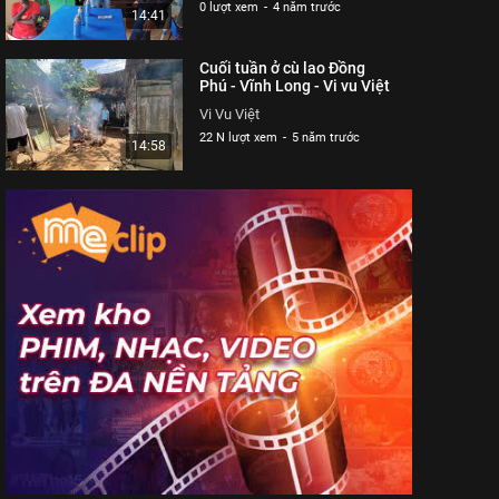
0 lượt xem
-
4 năm trước
14:41
Cuối tuần ở cù lao Đồng
Phú - Vĩnh Long - Vi vu Việt
Vi Vu Việt
22 N lượt xem
-
5 năm trước
14:58