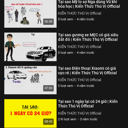
Việt Nam thật kỳ lạ
Tại sao Mỹ lo sợ Nga dùng Vũ khí
hóa học | Kiến Thức Thú Vị Official
KIẾN THỨC THÚ VỊ Official
KIẾN THỨC THÚ VỊ Official
8 N lượt xem
-
5 năm trước
0 lượt xem
-
4 năm trước
05:26
06:08
Tại sao khi ngủ chúng ta lại mơ?
Tại sao gương xe MẸC có giá siêu
Giấc mơ là gì?
đắt đỏ | Kiến Thức Thú Vị Official
KIẾN THỨC THÚ VỊ Official
KIẾN THỨC THÚ VỊ Official
6 N lượt xem
-
5 năm trước
0 lượt xem
-
4 năm trước
05:28
06:22
Rượu làm chúng ta say như thế
Tại sao Điện thoại Xiaomi có giá
nào? Hiểu rõ trong 5 phút
cực rẻ | Kiến Thức Thú Vị Official
KIẾN THỨC THÚ VỊ Official
KIẾN THỨC THÚ VỊ Official
6 N lượt xem
-
5 năm trước
5 lượt xem
-
4 năm trước
04:58
07:00
Vén màn sự thật EduNetwork có
Tại sao 1 ngày lại có 24 giờ | Kiến
phải đa cấp lừa đảo?
Thức Thú Vị Official
KIẾN THỨC THÚ VỊ Official
KIẾN THỨC THÚ VỊ Official
6 N lượt xem
-
5 năm trước
2 N lượt xem
-
3 năm trước
05:45
08:43