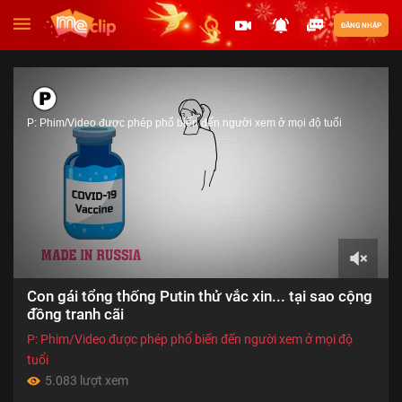
ĐĂNG NHẬP
P: Phim/Video được phép phổ biến đến người xem ở mọi độ tuổi
00:00
Con gái tổng thống Putin thử vắc xin... tại sao cộng
of
04:43
đồng tranh cãi
P: Phim/Video được phép phổ biến đến người xem ở mọi độ
tuổi
5.083 lượt xem