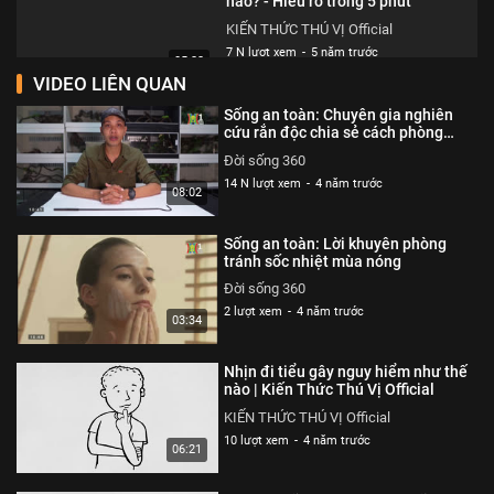
nào? - Hiểu rõ trong 5 phút
KIẾN THỨC THÚ VỊ Official
7 N lượt xem
-
5 năm trước
05:22
VIDEO LIÊN QUAN
Trung Quốc tham vọng chế tạo
Sống an toàn: Chuyên gia nghiên
mặt trời nhân tạo làm gì?
cứu rắn độc chia sẻ cách phòng
tránh
KIẾN THỨC THÚ VỊ Official
Đời sống 360
7 N lượt xem
-
5 năm trước
14 N lượt xem
-
4 năm trước
05:01
08:02
Mã nhị phân là gì? Tại sao có thể
Sống an toàn: Lời khuyên phòng
lưu hình ảnh với các con số
tránh sốc nhiệt mùa nóng
KIẾN THỨC THÚ VỊ Official
Đời sống 360
7 N lượt xem
-
5 năm trước
2 lượt xem
-
4 năm trước
05:39
03:34
Nguyên lý hoạt động của Bom
Nhịn đi tiểu gây nguy hiểm như thế
Nguyên tử? - Giải thích siêu dễ
nào | Kiến Thức Thú Vị Official
hiểu
KIẾN THỨC THÚ VỊ Official
KIẾN THỨC THÚ VỊ Official
7 N lượt xem
-
5 năm trước
10 lượt xem
-
4 năm trước
05:33
06:21