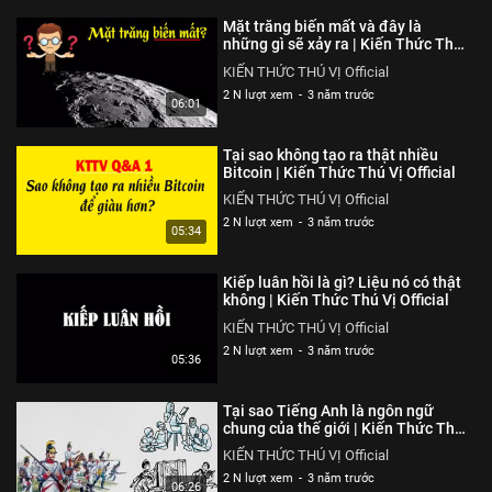
Tại sao cấm lô đề mà tổ chức
Mặt trăng biến mất và đây là
chơi xổ số?
những gì sẽ xảy ra | Kiến Thức Thú
Vị Official
KIẾN THỨC THÚ VỊ Official
KIẾN THỨC THÚ VỊ Official
6 N lượt xem
-
5 năm trước
2 N lượt xem
-
3 năm trước
05:08
06:01
8 Điều để trở thành Chàng trai
Tại sao không tạo ra thật nhiều
chuẩn soái ca
Bitcoin | Kiến Thức Thú Vị Official
KIẾN THỨC THÚ VỊ Official
KIẾN THỨC THÚ VỊ Official
6 N lượt xem
-
5 năm trước
2 N lượt xem
-
3 năm trước
05:13
05:34
Tại sao uống Bò húc & Cà phê lại
Kiếp luân hồi là gì? Liệu nó có thật
bị mất ngủ?
không | Kiến Thức Thú Vị Official
KIẾN THỨC THÚ VỊ Official
KIẾN THỨC THÚ VỊ Official
6 N lượt xem
-
5 năm trước
2 N lượt xem
-
3 năm trước
05:30
05:36
Cách phân biệt Dự án kiếm tiền
Tại sao Tiếng Anh là ngôn ngữ
Đa cấp Lừa đảo cực dễ
chung của thế giới | Kiến Thức Thú
Vị Official
KIẾN THỨC THÚ VỊ Official
KIẾN THỨC THÚ VỊ Official
6 N lượt xem
-
5 năm trước
2 N lượt xem
-
3 năm trước
05:46
06:26