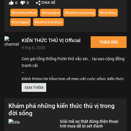
CHIA SẺ
0
0
#kienthucthuvi
#khampha
#baihoccuocsong
#kienthuc
#connguoi
#baihockienthuc
KIẾN THỨC THÚ VỊ Official
THEO DÕI
9 thg 9, 2020
Con gái tổng thống Putin thử vắc xin... tại sao cộng đồng
tranh cãi
--
Kênh thông tin tổng hợp về mẹo vặt cuộc sống, kiến thức
đời sống xã hội, giúp bạn thư giãn, đầu óc bớt căng thẳng
XEM THÊM
để lấy lại sự tỉnh táo để tiếp tục học tập và làm việc. Tôi đã
dành rất nhiều thời gian để cho ra những video là kiến
Khám phá những kiến thức thú vị trong
thức tôi học và tìm hiểu được, tham khảo cả nguồn tài liệu
đời sống
trong nước và nước ngoài, chọn lọc ra cái hay, cái đúng để
chia sẻ cho các bạn.
Giải mã sự thật dùng điện thoại
trời mưa dễ bị sét đánh
Thể loại :
KIẾN THỨC THÚ VỊ