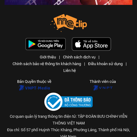
6 N lượt xem
-
5 năm trước
04:24
Nhà máy Thủy điện hoạt động
thế nào? - Hiểu rõ trong 5 phút
KIẾN THỨC THÚ VỊ Official
6 N lượt xem
-
5 năm trước
04:51
Phóng xạ Nguy hiểm đến mức
Giới thiệu
|
Chính sách dịch vụ
|
nào? - Hiểu rõ trong 5 phút
Chính sách bảo vệ thông tin khách hàng
|
Điều khoản sử dụng
|
KIẾN THỨC THÚ VỊ Official
Liên hệ
6 N lượt xem
-
5 năm trước
04:30
Bản Quyền thuộc về
Thành viên của
Tia UV - Tia tử ngoại là gì? Hiểu
rõ trong 5 phút
KIẾN THỨC THÚ VỊ Official
6 N lượt xem
-
5 năm trước
05:17
Cơ quan quản lý trang thông tin điện tử: TẬP ĐOÀN BƯU CHÍNH VIỄN
THÔNG VIỆT NAM
Ngoại tình sẽ bị xử phạt như thế
nào?
Địa chỉ: Số 57 phố Huỳnh Thúc Kháng, Phường Láng, Thành phố Hà Nội,
Việt Nam.