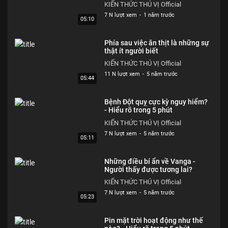
KIẾN THỨC THÚ VỊ Official
7 N lượt xem
-
1 năm trước
05:10
Phía sau việc ăn thịt là những sự
thật ít người biết
KIẾN THỨC THÚ VỊ Official
11 N lượt xem
-
5 năm trước
05:44
Bệnh Đột quỵ cực kỳ nguy hiểm?
- Hiểu rõ trong 5 phút
KIẾN THỨC THÚ VỊ Official
7 N lượt xem
-
5 năm trước
05:11
Những điều bí ẩn về Vanga -
Người thấy được tương lai?
KIẾN THỨC THÚ VỊ Official
7 N lượt xem
-
5 năm trước
05:23
Pin mặt trời hoạt động như thế