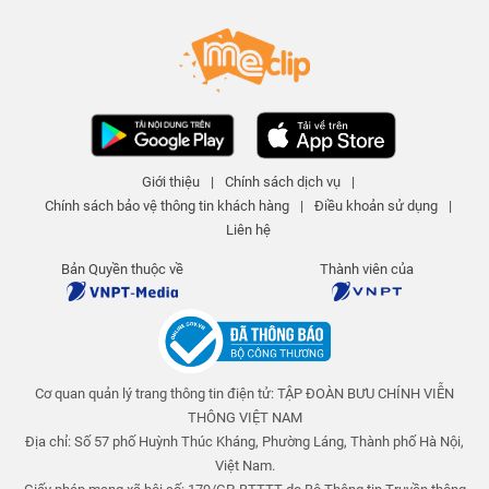
Nhà máy Thủy điện hoạt động
thế nào? - Hiểu rõ trong 5 phút
KIẾN THỨC THÚ VỊ Official
6 N lượt xem
-
5 năm trước
04:51
Phóng xạ Nguy hiểm đến mức
Giới thiệu
|
Chính sách dịch vụ
|
nào? - Hiểu rõ trong 5 phút
Chính sách bảo vệ thông tin khách hàng
|
Điều khoản sử dụng
|
KIẾN THỨC THÚ VỊ Official
Liên hệ
6 N lượt xem
-
5 năm trước
04:30
Bản Quyền thuộc về
Thành viên của
Tia UV - Tia tử ngoại là gì? Hiểu
rõ trong 5 phút
KIẾN THỨC THÚ VỊ Official
6 N lượt xem
-
5 năm trước
05:17
Cơ quan quản lý trang thông tin điện tử: TẬP ĐOÀN BƯU CHÍNH VIỄN
THÔNG VIỆT NAM
Ngoại tình sẽ bị xử phạt như thế
nào?
Địa chỉ: Số 57 phố Huỳnh Thúc Kháng, Phường Láng, Thành phố Hà Nội,
Việt Nam.
KIẾN THỨC THÚ VỊ Official