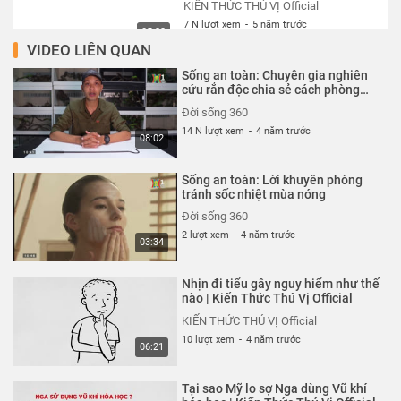
KIẾN THỨC THÚ VỊ Official
7 N lượt xem
-
5 năm trước
05:22
VIDEO LIÊN QUAN
Trung Quốc tham vọng chế tạo
Sống an toàn: Chuyên gia nghiên
mặt trời nhân tạo làm gì?
cứu rắn độc chia sẻ cách phòng
tránh
KIẾN THỨC THÚ VỊ Official
Đời sống 360
7 N lượt xem
-
5 năm trước
14 N lượt xem
-
4 năm trước
05:01
08:02
Mã nhị phân là gì? Tại sao có thể
Sống an toàn: Lời khuyên phòng
lưu hình ảnh với các con số
tránh sốc nhiệt mùa nóng
KIẾN THỨC THÚ VỊ Official
Đời sống 360
7 N lượt xem
-
5 năm trước
2 lượt xem
-
4 năm trước
05:39
03:34
Nguyên lý hoạt động của Bom
Nhịn đi tiểu gây nguy hiểm như thế
Nguyên tử? - Giải thích siêu dễ
nào | Kiến Thức Thú Vị Official
hiểu
KIẾN THỨC THÚ VỊ Official
KIẾN THỨC THÚ VỊ Official
7 N lượt xem
-
5 năm trước
10 lượt xem
-
4 năm trước
05:33
06:21
Việt Nam thật kỳ lạ
Tại sao Mỹ lo sợ Nga dùng Vũ khí