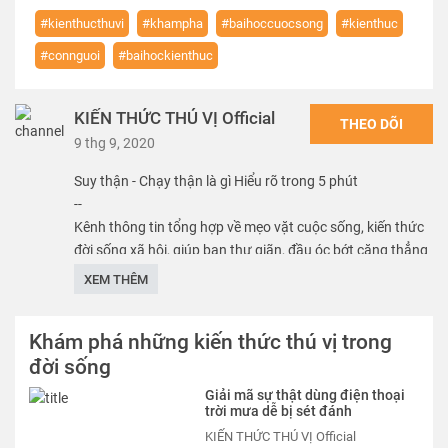
#kienthucthuvi
#khampha
#baihoccuocsong
#kienthuc
#connguoi
#baihockienthuc
KIẾN THỨC THÚ VỊ Official
THEO DÕI
9 thg 9, 2020
Suy thận - Chạy thận là gì Hiểu rõ trong 5 phút
--
Kênh thông tin tổng hợp về mẹo vặt cuộc sống, kiến thức
đời sống xã hội, giúp bạn thư giãn, đầu óc bớt căng thẳng
để lấy lại sự tỉnh táo để tiếp tục học tập và làm việc. Tôi đã
XEM THÊM
dành rất nhiều thời gian để cho ra những video là kiến
thức tôi học và tìm hiểu được, tham khảo cả nguồn tài liệu
Khám phá những kiến thức thú vị trong
trong nước và nước ngoài, chọn lọc ra cái hay, cái đúng để
đời sống
chia sẻ cho các bạn.
Giải mã sự thật dùng điện thoại
Thể loại :
KIẾN THỨC THÚ VỊ
trời mưa dễ bị sét đánh
KIẾN THỨC THÚ VỊ Official