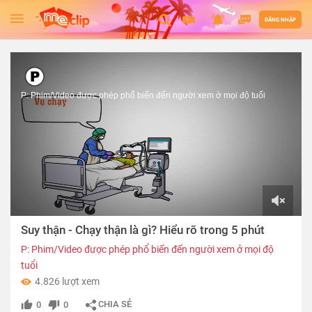
ĐĂNG NHẬP
P: Phim/Video được phép phổ biến đến người xem ở mọi độ tuổi
00:00
Suy thận - Chạy thận là gì? Hiểu rõ trong 5 phút
of
05:54
P: Phim/Video được phép phổ biến đến người xem ở mọi độ
tuổi
4.826 lượt xem
CHIA SẺ
0
0