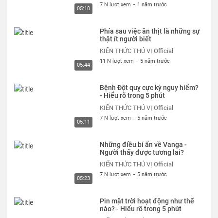
7 N lượt xem
-
1 năm trước
05:10
Phía sau việc ăn thịt là những sự
thật ít người biết
KIẾN THỨC THÚ VỊ Official
11 N lượt xem
-
5 năm trước
05:44
Bệnh Đột quỵ cực kỳ nguy hiểm?
- Hiểu rõ trong 5 phút
KIẾN THỨC THÚ VỊ Official
7 N lượt xem
-
5 năm trước
05:11
Những điều bí ẩn về Vanga -
Người thấy được tương lai?
KIẾN THỨC THÚ VỊ Official
7 N lượt xem
-
5 năm trước
05:23
Pin mặt trời hoạt động như thế
nào? - Hiểu rõ trong 5 phút