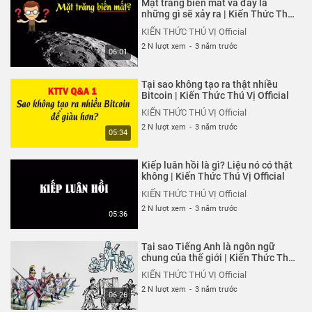
Tại sao cấm lô đề mà tổ chức
Mặt trăng biến mất và đây là
chơi xổ số?
những gì sẽ xảy ra | Kiến Thức Thú
Vị Official
KIẾN THỨC THÚ VỊ Official
KIẾN THỨC THÚ VỊ Official
6 N lượt xem
-
5 năm trước
2 N lượt xem
-
3 năm trước
05:08
06:01
8 Điều để trở thành Chàng trai
Tại sao không tạo ra thật nhiều
chuẩn soái ca
Bitcoin | Kiến Thức Thú Vị Official
KIẾN THỨC THÚ VỊ Official
KIẾN THỨC THÚ VỊ Official
6 N lượt xem
-
5 năm trước
2 N lượt xem
-
3 năm trước
05:13
05:34
Tại sao uống Bò húc & Cà phê lại
Kiếp luân hồi là gì? Liệu nó có thật
bị mất ngủ?
không | Kiến Thức Thú Vị Official
KIẾN THỨC THÚ VỊ Official
KIẾN THỨC THÚ VỊ Official
6 N lượt xem
-
5 năm trước
2 N lượt xem
-
3 năm trước
05:30
05:36
Cách phân biệt Dự án kiếm tiền
Tại sao Tiếng Anh là ngôn ngữ
Đa cấp Lừa đảo cực dễ
chung của thế giới | Kiến Thức Thú
Vị Official
KIẾN THỨC THÚ VỊ Official
KIẾN THỨC THÚ VỊ Official
6 N lượt xem
-
5 năm trước
2 N lượt xem
-
3 năm trước
05:46
06:26