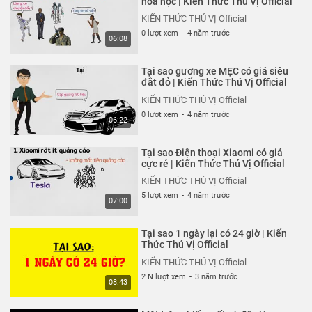
hóa học | Kiến Thức Thú Vị Official
KIẾN THỨC THÚ VỊ Official
KIẾN THỨC THÚ VỊ Official
8 N lượt xem
-
5 năm trước
0 lượt xem
-
4 năm trước
05:26
06:08
Tại sao khi ngủ chúng ta lại mơ?
Tại sao gương xe MẸC có giá siêu
Giấc mơ là gì?
đắt đỏ | Kiến Thức Thú Vị Official
KIẾN THỨC THÚ VỊ Official
KIẾN THỨC THÚ VỊ Official
6 N lượt xem
-
5 năm trước
0 lượt xem
-
4 năm trước
05:28
06:22
Rượu làm chúng ta say như thế
Tại sao Điện thoại Xiaomi có giá
nào? Hiểu rõ trong 5 phút
cực rẻ | Kiến Thức Thú Vị Official
KIẾN THỨC THÚ VỊ Official
KIẾN THỨC THÚ VỊ Official
6 N lượt xem
-
5 năm trước
5 lượt xem
-
4 năm trước
04:58
07:00
Vén màn sự thật EduNetwork có
Tại sao 1 ngày lại có 24 giờ | Kiến
phải đa cấp lừa đảo?
Thức Thú Vị Official
KIẾN THỨC THÚ VỊ Official
KIẾN THỨC THÚ VỊ Official
6 N lượt xem
-
5 năm trước
2 N lượt xem
-
3 năm trước
05:45
08:43