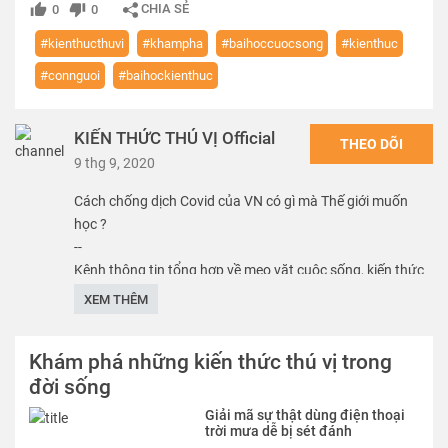
CHIA SẺ
0
0
#kienthucthuvi
#khampha
#baihoccuocsong
#kienthuc
#connguoi
#baihockienthuc
KIẾN THỨC THÚ VỊ Official
THEO DÕI
9 thg 9, 2020
Cách chống dịch Covid của VN có gì mà Thế giới muốn
học ?
--
Kênh thông tin tổng hợp về mẹo vặt cuộc sống, kiến thức
đời sống xã hội, giúp bạn thư giãn, đầu óc bớt căng thẳng
XEM THÊM
để lấy lại sự tỉnh táo để tiếp tục học tập và làm việc. Tôi đã
dành rất nhiều thời gian để cho ra những video là kiến
Khám phá những kiến thức thú vị trong
thức tôi học và tìm hiểu được, tham khảo cả nguồn tài liệu
đời sống
trong nước và nước ngoài, chọn lọc ra cái hay, cái đúng để
chia sẻ cho các bạn.
Giải mã sự thật dùng điện thoại
trời mưa dễ bị sét đánh
Thể loại :
KIẾN THỨC THÚ VỊ