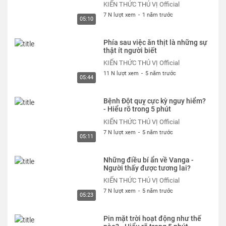
KIẾN THỨC THÚ VỊ Official
7 N lượt xem
-
1 năm trước
05:10
Phía sau việc ăn thịt là những sự
thật ít người biết
KIẾN THỨC THÚ VỊ Official
11 N lượt xem
-
5 năm trước
05:44
Bệnh Đột quỵ cực kỳ nguy hiểm?
- Hiểu rõ trong 5 phút
KIẾN THỨC THÚ VỊ Official
7 N lượt xem
-
5 năm trước
05:11
Những điều bí ẩn về Vanga -
Người thấy được tương lai?
KIẾN THỨC THÚ VỊ Official
7 N lượt xem
-
5 năm trước
05:23
Pin mặt trời hoạt động như thế