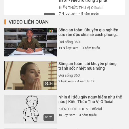
nào? - Hiểu rõ trong 5 phút
KIẾN THỨC THÚ VỊ Official
7 N lượt xem
-
5 năm trước
05:22
VIDEO LIÊN QUAN
Trung Quốc tham vọng chế tạo
Sống an toàn: Chuyên gia nghiên
mặt trời nhân tạo làm gì?
cứu rắn độc chia sẻ cách phòng
tránh
KIẾN THỨC THÚ VỊ Official
Đời sống 360
7 N lượt xem
-
5 năm trước
14 N lượt xem
-
4 năm trước
05:01
08:02
Mã nhị phân là gì? Tại sao có thể
Sống an toàn: Lời khuyên phòng
lưu hình ảnh với các con số
tránh sốc nhiệt mùa nóng
KIẾN THỨC THÚ VỊ Official
Đời sống 360
7 N lượt xem
-
5 năm trước
2 lượt xem
-
4 năm trước
05:39
03:34
Nguyên lý hoạt động của Bom
Nhịn đi tiểu gây nguy hiểm như thế
Nguyên tử? - Giải thích siêu dễ
nào | Kiến Thức Thú Vị Official
hiểu
KIẾN THỨC THÚ VỊ Official
KIẾN THỨC THÚ VỊ Official
7 N lượt xem
-
5 năm trước
10 lượt xem
-
4 năm trước
05:33
06:21