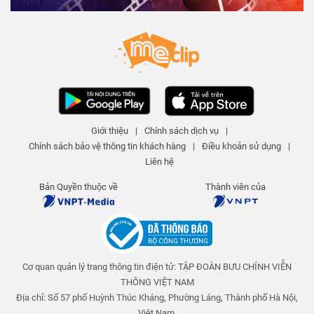
6 N lượt xem
-
5 năm trước
04:24
Nhà máy Thủy điện hoạt động
thế nào? - Hiểu rõ trong 5 phút
KIẾN THỨC THÚ VỊ Official
6 N lượt xem
-
5 năm trước
04:51
Phóng xạ Nguy hiểm đến mức
Giới thiệu
|
Chính sách dịch vụ
|
nào? - Hiểu rõ trong 5 phút
Chính sách bảo vệ thông tin khách hàng
|
Điều khoản sử dụng
|
KIẾN THỨC THÚ VỊ Official
Liên hệ
6 N lượt xem
-
5 năm trước
04:30
Bản Quyền thuộc về
Thành viên của
Tia UV - Tia tử ngoại là gì? Hiểu
rõ trong 5 phút
KIẾN THỨC THÚ VỊ Official
6 N lượt xem
-
5 năm trước
05:17
Cơ quan quản lý trang thông tin điện tử: TẬP ĐOÀN BƯU CHÍNH VIỄN
THÔNG VIỆT NAM
Ngoại tình sẽ bị xử phạt như thế
nào?
Địa chỉ: Số 57 phố Huỳnh Thúc Kháng, Phường Láng, Thành phố Hà Nội,
Việt Nam.