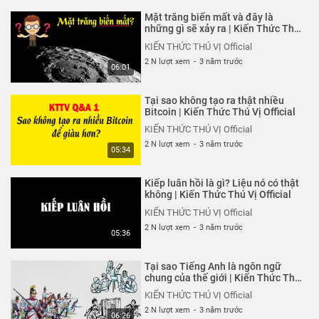
Tại sao cấm lô đề mà tổ chức
Mặt trăng biến mất và đây là
chơi xổ số?
những gì sẽ xảy ra | Kiến Thức Thú
Vị Official
KIẾN THỨC THÚ VỊ Official
KIẾN THỨC THÚ VỊ Official
6 N lượt xem
-
5 năm trước
2 N lượt xem
-
3 năm trước
05:08
06:01
8 Điều để trở thành Chàng trai
Tại sao không tạo ra thật nhiều
chuẩn soái ca
Bitcoin | Kiến Thức Thú Vị Official
KIẾN THỨC THÚ VỊ Official
KIẾN THỨC THÚ VỊ Official
6 N lượt xem
-
5 năm trước
2 N lượt xem
-
3 năm trước
05:13
05:34
Tại sao uống Bò húc & Cà phê lại
Kiếp luân hồi là gì? Liệu nó có thật
bị mất ngủ?
không | Kiến Thức Thú Vị Official
KIẾN THỨC THÚ VỊ Official
KIẾN THỨC THÚ VỊ Official
6 N lượt xem
-
5 năm trước
2 N lượt xem
-
3 năm trước
05:30
05:36
Cách phân biệt Dự án kiếm tiền
Tại sao Tiếng Anh là ngôn ngữ
Đa cấp Lừa đảo cực dễ
chung của thế giới | Kiến Thức Thú
Vị Official
KIẾN THỨC THÚ VỊ Official
KIẾN THỨC THÚ VỊ Official
6 N lượt xem
-
5 năm trước
2 N lượt xem
-
3 năm trước
05:46
06:26