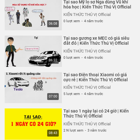
Việt Nam thật kỳ lạ
Tại sao Mỹ lo sợ Nga dùng Vũ khí
hóa học | Kiến Thức Thú Vị Official
KIẾN THỨC THÚ VỊ Official
KIẾN THỨC THÚ VỊ Official
8 N lượt xem
-
5 năm trước
0 lượt xem
-
4 năm trước
05:26
06:08
Tại sao khi ngủ chúng ta lại mơ?
Tại sao gương xe MẸC có giá siêu
Giấc mơ là gì?
đắt đỏ | Kiến Thức Thú Vị Official
KIẾN THỨC THÚ VỊ Official
KIẾN THỨC THÚ VỊ Official
6 N lượt xem
-
5 năm trước
0 lượt xem
-
4 năm trước
05:28
06:22
Rượu làm chúng ta say như thế
Tại sao Điện thoại Xiaomi có giá
nào? Hiểu rõ trong 5 phút
cực rẻ | Kiến Thức Thú Vị Official
KIẾN THỨC THÚ VỊ Official
KIẾN THỨC THÚ VỊ Official
6 N lượt xem
-
5 năm trước
5 lượt xem
-
4 năm trước
04:58
07:00
Vén màn sự thật EduNetwork có
Tại sao 1 ngày lại có 24 giờ | Kiến
phải đa cấp lừa đảo?
Thức Thú Vị Official
KIẾN THỨC THÚ VỊ Official
KIẾN THỨC THÚ VỊ Official
6 N lượt xem
-
5 năm trước
2 N lượt xem
-
3 năm trước
05:45
08:43