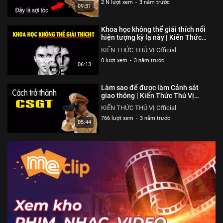
2 N lượt xem
-
3 năm trước
09:31
Khoa học không thể giải thích nổi
hiện tượng kỳ lạ này | Kiến Thức
Thú Vị Official
KIẾN THỨC THÚ VỊ Official
0 lượt xem
-
3 năm trước
06:13
Làm sao để được làm Cảnh sát
giao thông | Kiến Thức Thú Vị
Official
KIẾN THỨC THÚ VỊ Official
766 lượt xem
-
3 năm trước
05:44