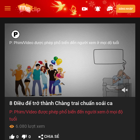
ĐĂNG NHẬP
P: Phim/Video được phép phổ biến đến người xem ở mọi độ tuổi
00:00
8 Điều để trở thành Chàng trai chuẩn soái ca
of
05:13
P: Phim/Video được phép phổ biến đến người xem ở mọi độ
tuổi
6.080 lượt xem
CHIA SẺ
0
0