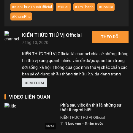
#KienThucThuViOfficial
#8Dieu
#TroThanh
#SoaiCa
#KhamPha
KIẾN THỨC THÚ VỊ Official
THEO DÕI
7 thg 10, 2020
KIẾN THỨC THÚ VỊ Official là channel chia sẻ những thông
tin thú vị xung quanh nhiều vấn đề được quan tâm trong
đời sống, xã hội. Thông qua góc nhìn thú vị chắc chắn các
bạn sẽ có được nhiều thông tin hữu ích, đa dạng trong
cuộc sống. Hy vọng cac bạn có những phút giây giải trí
XEM THÊM
thoải mái.
VIDEO LIÊN QUAN
Thể loại :
KIẾN THỨC THÚ VỊ
Phía sau việc ăn thịt là những sự
thật ít người biết
KIẾN THỨC THÚ VỊ Official
11 N lượt xem
-
5 năm trước
05:44