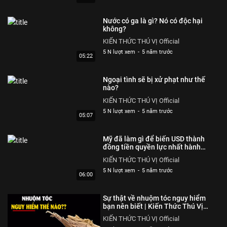
Nước có ga là gì? Nó có độc hại
không?
KIẾN THỨC THÚ VỊ Official
5 N lượt xem
-
5 năm trước
05:22
Ngoại tình sẽ bị xử phạt như thế
nào?
KIẾN THỨC THÚ VỊ Official
5 N lượt xem
-
5 năm trước
05:07
Mỹ đã làm gì để biến USD thành
đồng tiền quyền lực nhất hành
tinh?
KIẾN THỨC THÚ VỊ Official
5 N lượt xem
-
5 năm trước
06:00
Sự thật về nhuộm tóc nguy hiểm
bạn nên biết | Kiến Thức Thú Vị
Official
KIẾN THỨC THÚ VỊ Official