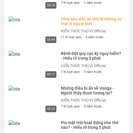
7 N lượt xem
-
1 năm trước
05:10
Phía sau việc ăn thịt là những sự
thật ít người biết
KIẾN THỨC THÚ VỊ Official
11 N lượt xem
-
5 năm trước
05:44
Bệnh Đột quỵ cực kỳ nguy hiểm?
- Hiểu rõ trong 5 phút
KIẾN THỨC THÚ VỊ Official
7 N lượt xem
-
5 năm trước
05:11
Những điều bí ẩn về Vanga -
Người thấy được tương lai?
KIẾN THỨC THÚ VỊ Official
7 N lượt xem
-
5 năm trước
05:23
Pin mặt trời hoạt động như thế
nào? - Hiểu rõ trong 5 phút