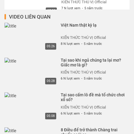
KIẾN THỨC THÚ VỊ Official
7 N lượt xem
-
5 năm trước
05:22
VIDEO LIÊN QUAN
Trung Quốc tham vọng chế tạo
Việt Nam thật kỳ lạ
mặt trời nhân tạo làm gì?
KIẾN THỨC THÚ VỊ Official
KIẾN THỨC THÚ VỊ Official
7 N lượt xem
-
5 năm trước
8 N lượt xem
-
5 năm trước
05:01
05:26
Mã nhị phân là gì? Tại sao có thể
Tại sao khi ngủ chúng ta lại mơ?
lưu hình ảnh với các con số
Giấc mơ là gì?
KIẾN THỨC THÚ VỊ Official
KIẾN THỨC THÚ VỊ Official
7 N lượt xem
-
5 năm trước
6 N lượt xem
-
5 năm trước
05:39
05:28
Nguyên lý hoạt động của Bom
Tại sao cấm lô đề mà tổ chức chơi
Nguyên tử? - Giải thích siêu dễ
xổ số?
hiểu
KIẾN THỨC THÚ VỊ Official
KIẾN THỨC THÚ VỊ Official
7 N lượt xem
-
5 năm trước
6 N lượt xem
-
5 năm trước
05:33
05:08
Việt Nam thật kỳ lạ
8 Điều để trở thành Chàng trai