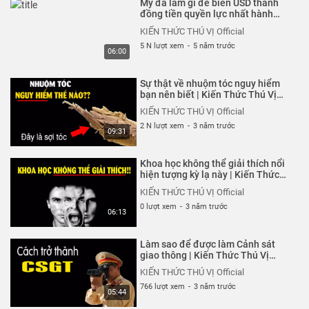
Tại sao cấm lô đề mà tổ chức
Mỹ đã làm gì để biến USD thành
chơi xổ số?
đồng tiền quyền lực nhất hành
tinh?
KIẾN THỨC THÚ VỊ Official
KIẾN THỨC THÚ VỊ Official
6 N lượt xem
-
5 năm trước
5 N lượt xem
-
5 năm trước
05:08
06:00
8 Điều để trở thành Chàng trai
Sự thật về nhuộm tóc nguy hiểm
chuẩn soái ca
bạn nên biết | Kiến Thức Thú Vị
Official
KIẾN THỨC THÚ VỊ Official
KIẾN THỨC THÚ VỊ Official
6 N lượt xem
-
5 năm trước
2 N lượt xem
-
3 năm trước
05:13
09:31
Tại sao uống Bò húc & Cà phê lại
Khoa học không thể giải thích nổi
bị mất ngủ?
hiện tượng kỳ lạ này | Kiến Thức
Thú Vị Official
KIẾN THỨC THÚ VỊ Official
KIẾN THỨC THÚ VỊ Official
6 N lượt xem
-
5 năm trước
0 lượt xem
-
3 năm trước
05:30
06:13
Cách phân biệt Dự án kiếm tiền
Làm sao để được làm Cảnh sát
Đa cấp Lừa đảo cực dễ
giao thông | Kiến Thức Thú Vị
Official
KIẾN THỨC THÚ VỊ Official
KIẾN THỨC THÚ VỊ Official
6 N lượt xem
-
5 năm trước
766 lượt xem
-
3 năm trước
05:46
05:44