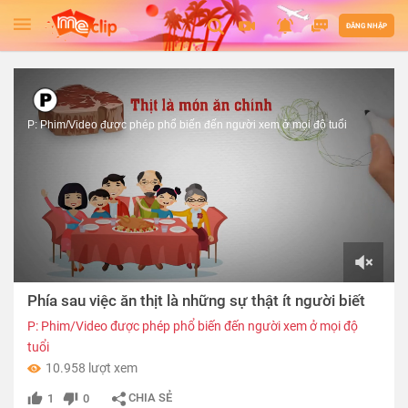
ĐĂNG NHẬP
P: Phim/Video được phép phổ biến đến người xem ở mọi độ tuổi
00:00
Phía sau việc ăn thịt là những sự thật ít người biết
of
05:44
P: Phim/Video được phép phổ biến đến người xem ở mọi độ
tuổi
10.958 lượt xem
CHIA SẺ
1
0