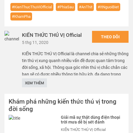
#KienThucThuViOfficial
#PhiaSau
#AnThit
#ItNguoiBiet
#KhamPha
KIẾN THỨC THÚ VỊ Official
THEO DÕI
5 thg 11, 2020
KIẾN THỨC THÚ VỊ Official là channel chia sẻ những thông
tin thú vị xung quanh nhiều vấn đề được quan tâm trong
đời sống, xã hội. Thông qua góc nhìn thú vị chắc chắn các
bạn sẽ có được nhiều thông tin hữu ích, đa dạng trong
cuộc sống. Hy vọng cac bạn có những phút giây giải trí
XEM THÊM
thoải mái.
Thể loại :
KIẾN THỨC THÚ VỊ
Khám phá những kiến thức thú vị trong
đời sống
Giải mã sự thật dùng điện thoại
trời mưa dễ bị sét đánh
KIẾN THỨC THÚ VỊ Official