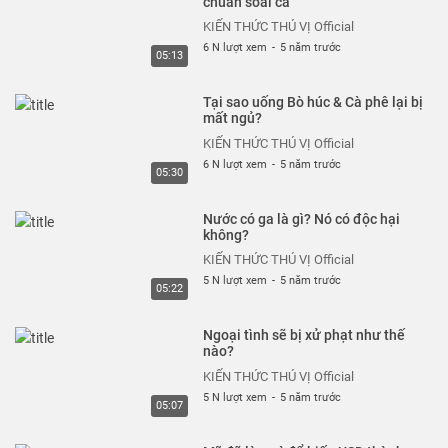
chuẩn soái ca
KIẾN THỨC THÚ VỊ Official
KIẾN THỨC THÚ VỊ Official
8 N lượt xem
-
5 năm trước
6 N lượt xem
-
5 năm trước
05:26
05:13
Tại sao khi ngủ chúng ta lại mơ?
Tại sao uống Bò húc & Cà phê lại bị
Giấc mơ là gì?
mất ngủ?
KIẾN THỨC THÚ VỊ Official
KIẾN THỨC THÚ VỊ Official
6 N lượt xem
-
5 năm trước
6 N lượt xem
-
5 năm trước
05:28
05:30
Rượu làm chúng ta say như thế
Nước có ga là gì? Nó có độc hại
nào? Hiểu rõ trong 5 phút
không?
KIẾN THỨC THÚ VỊ Official
KIẾN THỨC THÚ VỊ Official
6 N lượt xem
-
5 năm trước
5 N lượt xem
-
5 năm trước
04:58
05:22
Vén màn sự thật EduNetwork có
Ngoại tình sẽ bị xử phạt như thế
phải đa cấp lừa đảo?
nào?
KIẾN THỨC THÚ VỊ Official
KIẾN THỨC THÚ VỊ Official
6 N lượt xem
-
5 năm trước
5 N lượt xem
-
5 năm trước
05:45
05:07