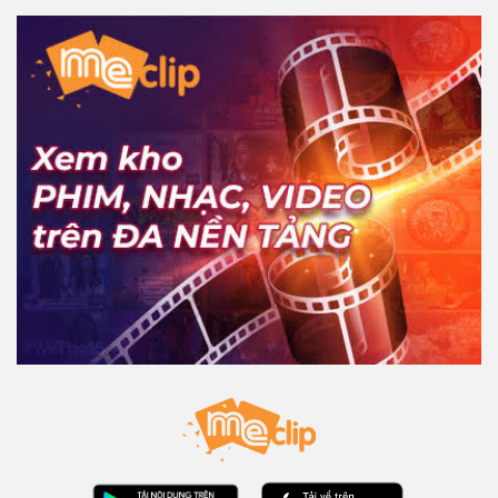
Linh hồn trông như thế nào?
Bằng chứng về kiếp luân hồi
KIẾN THỨC THÚ VỊ Official
6 N lượt xem
-
5 năm trước
05:12
Nước có ga là gì? Nó có độc hại
không?
KIẾN THỨC THÚ VỊ Official
5 N lượt xem
-
5 năm trước
05:22
Tìm hiểu về Urani - Tại sao nó có
siêu năng lượng
KIẾN THỨC THÚ VỊ Official
6 N lượt xem
-
5 năm trước
05:16
Viêm họng là gì? Nước đá có gây
viêm họng không? Hiểu rõ trong
5 phút
KIẾN THỨC THÚ VỊ Official
6 N lượt xem
-
5 năm trước
04:24