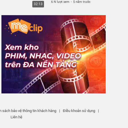
6 N lượt xem
-
5 năm trước
32:13
h sách bảo vệ thông tin khách hàng
|
Điều khoản sử dụng
|
Liên hệ