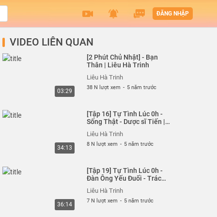
ĐĂNG NHẬP
VIDEO LIÊN QUAN
[2 Phút Chủ Nhật] - Bạn
Thân | Liêu Hà Trinh
Liêu Hà Trinh
38 N lượt xem
-
5 năm trước
03:29
[Tập 16] Tự Tình Lúc 0h -
Sống Thật - Dược sĩ Tiến |
Liêu Hà Trinh
Liêu Hà Trinh
8 N lượt xem
-
5 năm trước
34:13
[Tập 19] Tự Tình Lúc 0h -
Đàn Ông Yếu Đuối - Trác
Thúy Miêu | Liêu Hà Trinh
Liêu Hà Trinh
7 N lượt xem
-
5 năm trước
36:14