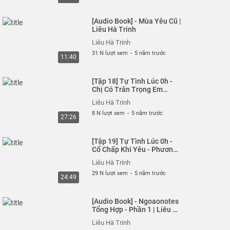
[Audio Book] - Mùa Yêu Cũ |
Liêu Hà Trinh
Liêu Hà Trinh
31 N lượt xem
-
5 năm trước
11:40
[Tập 18] Tự Tình Lúc 0h -
Chị Có Trân Trọng Em
Không? - Neon | Liêu Hà
Liêu Hà Trinh
Trinh
8 N lượt xem
-
5 năm trước
27:26
[Tập 19] Tự Tình Lúc 0h -
Cố Chấp Khi Yêu - Phương
Anh Idol | Liêu Hà Trinh
Liêu Hà Trinh
29 N lượt xem
-
5 năm trước
24:49
[Audio Book] - Ngoaonotes
Tổng Hợp - Phần 1 | Liêu Hà
Trinh
Liêu Hà Trinh