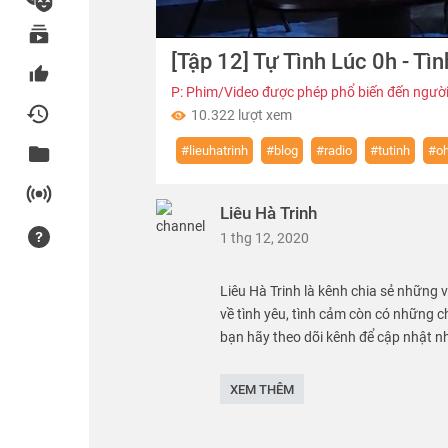
00:00
[Tập 12] Tự Tình Lúc 0h - Tì
of
30:10
Volume
0%
P: Phim/Video được phép phổ biến đến người
10.322 lượt xem
#lieuhatrinh
#blog
#radio
#tutinh
#o
Liêu Hà Trinh
1 thg 12, 2020
Liêu Hà Trinh là kênh chia sẻ những 
về tình yêu, tình cảm còn có những ch
bạn hãy theo dõi kênh để cập nhật n
Thể loại :
BLOG RADIO
XEM THÊM