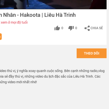
nh Nhân - Hakoota | Liêu Hà Trinh
 xem ở mọi độ tuổi
0
0
CHIA SẺ
h
THEO DÕI
video thú vị, ý nghĩa xoay quanh cuộc sống. Bên cạnh những radio,vlog
ia sẻ đầy thú vị, những video du lịch đặc sắc của Liêu Hà Trinh. Các
hững video mới nhất nhé!