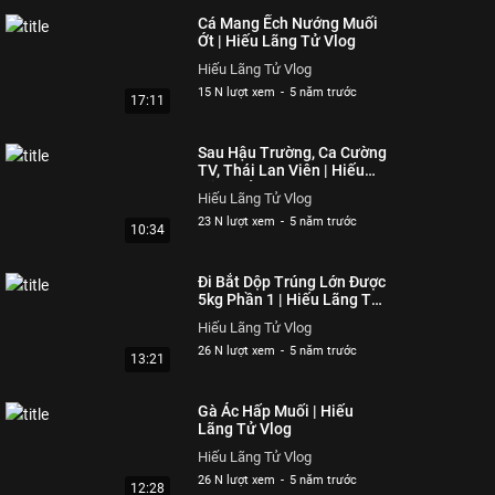
Cá Mang Ếch Nướng Muối
Ớt | Hiếu Lãng Tử Vlog
Hiếu Lãng Tử Vlog
15 N lượt xem
-
5 năm trước
17:11
Sau Hậu Trường, Ca Cường
TV, Thái Lan Viên | Hiếu
Lãng Tử Vlog
Hiếu Lãng Tử Vlog
23 N lượt xem
-
5 năm trước
10:34
Đi Bắt Dộp Trúng Lớn Được
5kg Phần 1 | Hiếu Lãng Tử
Vlog
Hiếu Lãng Tử Vlog
26 N lượt xem
-
5 năm trước
13:21
Gà Ác Hấp Muối | Hiếu
Lãng Tử Vlog
Hiếu Lãng Tử Vlog
26 N lượt xem
-
5 năm trước
12:28