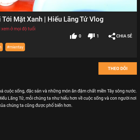
 Tới Mặt Xanh | Hiếu Lãng Tử Vlog
 xem ở mọi độ tuổi
0
1
CHIA SẺ
m
#mientay
THEO DÕI
há cuộc sống, đặc sản và những món ăn đậm chất miền Tây sông nước.
ếu Lãng Tử, mỗi chúng ta như hiểu hơn về cuộc sống và con người nơi
của chúng ta cũng được phổ biến hơn.