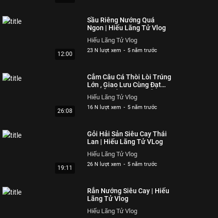
Sầu Riêng Nướng Quá
Ngon | Hiếu Lãng Tử Vlog
Hiếu Lãng Tử Vlog
23 N lượt xem
-
5 năm trước
12:00
Cắm Câu Cá Thòi Lòi Trúng
Lớn , Giao Lưu Cùng Đạt
Nguyễn Cần Giờ | Hiếu
Hiếu Lãng Tử Vlog
Lãng Tử Vlog
16 N lượt xem
-
5 năm trước
26:08
Gỏi Hải Sản Siêu Cay Thái
Lan | Hiếu Lãng Tử VLog
Hiếu Lãng Tử Vlog
26 N lượt xem
-
5 năm trước
19:11
Rắn Nướng Siêu Cay | Hiếu
Lãng Tử Vlog
Hiếu Lãng Tử Vlog