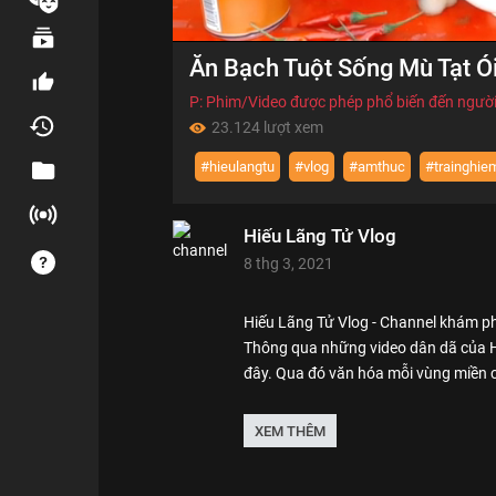
00:00
Ăn Bạch Tuột Sống Mù Tạt Ói
of
15:11
Volume
0%
P: Phim/Video được phép phổ biến đến người
23.124 lượt xem
#hieulangtu
#vlog
#amthuc
#trainghie
Hiếu Lãng Tử Vlog
8 thg 3, 2021
Hiếu Lãng Tử Vlog - Channel khám p
Thông qua những video dân dã của Hi
đây. Qua đó văn hóa mỗi vùng miền 
Thể loại :
REVIEW - TRẢI NGHIỆM
XEM THÊM