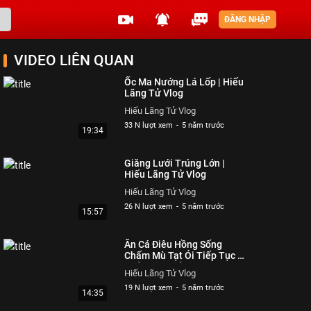
ĐĂNG NHẬP
VIDEO LIÊN QUAN
Ốc Ma Nướng Lá Lốp | Hiếu
Lãng Tử Vlog
Hiếu Lãng Tử Vlog
33 N lượt xem
-
5 năm trước
19:34
Giăng Lưới Trúng Lớn |
Hiếu Lãng Tử Vlog
Hiếu Lãng Tử Vlog
26 N lượt xem
-
5 năm trước
15:57
Ăn Cá Điêu Hồng Sống
Chấm Mù Tạt Ói Tiếp Tục |
Hiếu Lãng Tử Vlog
Hiếu Lãng Tử Vlog
19 N lượt xem
-
5 năm trước
14:35