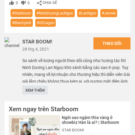
CHIA SẺ
0
0
#Starboom
#NinhDuongLanNgoc
#LanNgoc
#Jennie
#Blackpink
#GDragon
STAR BOOM!
THEO DÕI
28 thg 4, 2021
So sánh về lượng người theo dõi cũng như tương tác thì
Ninh Dương Lan Ngọc khó sánh bằng các sao K-pop. Tuy
nhiên, mang về lợi nhuận cho thương hiệu thì diễn viên Gái
già lắm chiêu không thua kém ai, với gương mặt điện ảnh
và body khá chuẩn Lan Ngọc mang đến nhiều tài nguyên
XEM THÊM
khi khoe sắc bên những bộ sưu tập mới.
------------------
Xem ngay trên Starboom
Rất mong được bạn ủng hộ. Hãy nhấn Subscribe để đăng
ký kênh nhé bạn.
Ngôi sao ngậm thìa vàng ở
showbiz Hàn là ai? | Starboom
------------------
STAR BOOM! là nơi tổng hợp những video tin tức về người
STAR BOOM!