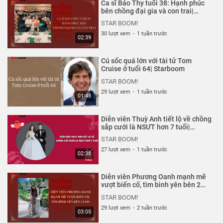
Ca sĩ Bảo Thy tuổi 38: Hạnh phúc
cánh tay? | Starboom
STAR BOOM!
bên chồng đại gia và con trai|
Starboom
117 lượt xem
-
5 năm trước
STAR BOOM!
01:29
30 lượt xem
-
1 tuần trước
02:39
Sơn Tùng MPT tung bộ ảnh đẹp
đến... muốn quên drama 'trà
Cú sốc quá lớn với tài tử Tom
xanh' | Starboom
STAR BOOM!
Cruise ở tuổi 64| Starboom
121 lượt xem
-
5 năm trước
STAR BOOM!
01:27
29 lượt xem
-
1 tuần trước
01:48
Nghi vấn Hải Tú gửi 4-5 trang
thư tình cho Sơn Tùng M-TP |
Diễn viên Thuỳ Anh tiết lộ về chồng
Starboom
STAR BOOM!
sắp cưới là NSƯT hơn 7 tuổi|
Starboom
150 lượt xem
-
5 năm trước
STAR BOOM!
01:47
27 lượt xem
-
1 tuần trước
02:38
BTV Thu Hà phủ nhận tin ekip
'Chiều cuối năm' là F1 của
Diễn viên Phương Oanh mạnh mẽ
BN1553 | Starboom
STAR BOOM!
vượt biến cố, tìm bình yên bên 2
con| Starboom
447 lượt xem
-
5 năm trước
STAR BOOM!
01:12
29 lượt xem
-
2 tuần trước
03:05
Trắc Nghiệm: Bạn Sẽ Ở Đâu