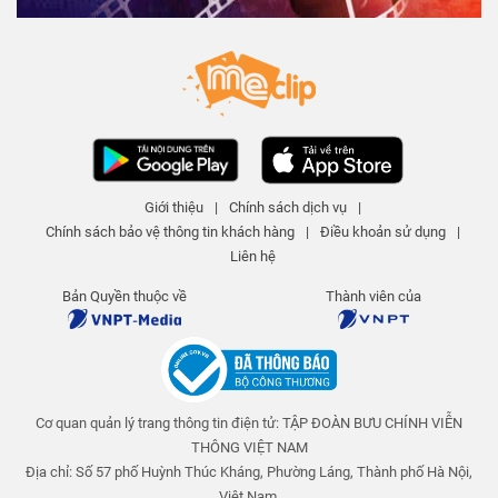
Sự thật đằng sau bức ảnh
Angelababy hôn má người đàn
ông lạ | Starboom
STAR BOOM!
104 lượt xem
-
5 năm trước
01:25
Mỹ Tâm chính thức thừa nhận
yêu Mai Tài Phến | Starboom
Giới thiệu
|
Chính sách dịch vụ
|
STAR BOOM!
Chính sách bảo vệ thông tin khách hàng
|
Điều khoản sử dụng
|
119 lượt xem
-
5 năm trước
01:14
Liên hệ
Tân Hoa hậu Hoàn vũ có nhiệm
Bản Quyền thuộc về
Thành viên của
kỳ ngắn nhất lịch sử là ai?
STAR BOOM!
714 lượt xem
-
5 năm trước
01:12
Cơ quan quản lý trang thông tin điện tử: TẬP ĐOÀN BƯU CHÍNH VIỄN
Cuộc sống Mai Tài Phến ra sao
từ khi vướng tin đồn yêu Mỹ
THÔNG VIỆT NAM
Tâm? | Starboom
STAR BOOM!
Địa chỉ: Số 57 phố Huỳnh Thúc Kháng, Phường Láng, Thành phố Hà Nội,
123 lượt xem
-
5 năm trước
Việt Nam.