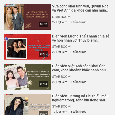
Trong 3 Năm Tới? | MeNews
Vừa công khai tình yêu, Quỳnh Nga
MeNews
và Việt Anh đã khoe căn nhà mua
chung| Starboom
99 lượt xem
-
5 năm trước
STAR BOOM!
03:57
27 lượt xem
-
2 tuần trước
02:02
Bảo quản, sử dụng bánh chưng
thế nào cho an toàn?
Diễn viên Lương Thế Thành chia sẻ
MeNews
về hôn nhân với Thuý Diễm|
Starboom
1 N lượt xem
-
5 năm trước
STAR BOOM!
02:41
27 lượt xem
-
2 tuần trước
03:05
Toàn cảnh siêu đám cưới của
thiếu gia Phan Thành - tiểu thư
Diễn viên Việt Anh công khai tình
Primmy Trương | Starboom
STAR BOOM!
cảm, khoe khoảnh khắc hạnh phúc
bên Quỳnh Nga| Starboom
393 lượt xem
-
5 năm trước
STAR BOOM!
02:16
27 lượt xem
-
3 tuần trước
02:54
Hành trình 'yêu nhanh chốt vội'
của Huỳnh Anh và bạn gái single
Diễn viên Trương Bá Chi thiếu máu
mom | Starboom
STAR BOOM!
nghiêm trọng, sống kín tiếng sau
ồn ào| Starboom
324 lượt xem
-
5 năm trước
STAR BOOM!
01:15
19 lượt xem
-
3 tuần trước
02:07