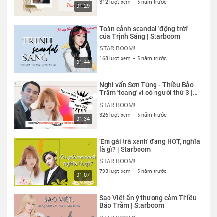
312 lượt xem
-
5 năm trước
nổi tiếng ở Việt Nam và trên khắp thế giới. Nguồn thông
01:29
tin được lấy từ những trang báo chính thống và được
chính những người nổi tiếng chia sẻ trên mạng xã hội của
Toàn cảnh scandal 'động trời'
của Trịnh Sảng | Starboom
họ.
STAR BOOM!
Thể loại :
CHUYỆN CỦA SAO
168 lượt xem
-
5 năm trước
01:44
Nghi vấn Sơn Tùng - Thiều Bảo
Trâm 'toang' vì có người thứ 3 |
Starboom
STAR BOOM!
326 lượt xem
-
5 năm trước
01:34
'Em gái trà xanh' đang HOT, nghĩa
là gì? | Starboom
STAR BOOM!
793 lượt xem
-
5 năm trước
01:07
Sao Việt ẩn ý thương cảm Thiều
Bảo Trâm | Starboom