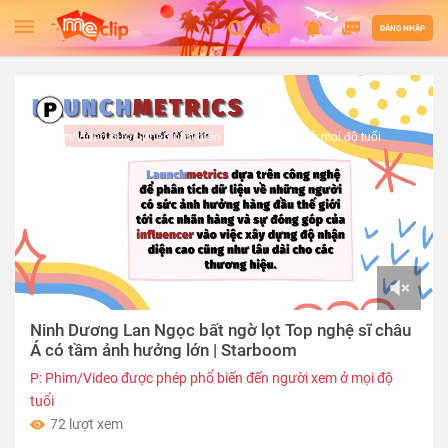
ĐĂNG NHẬP
P: Phim/Video được phép phổ biến đến người xem ở mọi độ tuổi
00:00
Ninh Dương Lan Ngọc bất ngờ lọt Top nghệ sĩ châu
of
01:56
Á có tầm ảnh hưởng lớn | Starboom
P: Phim/Video được phép phổ biến đến người xem ở mọi độ
tuổi
72 lượt xem