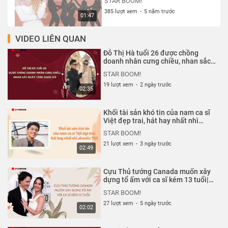
STAR BOOM!
385 lượt xem
-
5 năm trước
01:47
VIDEO LIÊN QUAN
Sơn Tùng MTP - Hải Tú: Tướng
PHU THÊ nhưng mệnh XUNG
Đỗ Thị Hà tuổi 26 được chồng
KHẮC | Starboom
STAR BOOM!
doanh nhân cưng chiều, nhan sắc
ngày càng rạng rỡ| Starboom
190 lượt xem
-
5 năm trước
STAR BOOM!
03:03
19 lượt xem
-
2 ngày trước
02:35
Thiều Bảo Trâm hướng dẫn chị
em cách tránh xa đàn ông tệ bạc
Khối tài sản khó tin của nam ca sĩ
| Starboom
STAR BOOM!
Việt đẹp trai, hát hay nhất nhì
showbiz Việt| Starboom
192 lượt xem
-
5 năm trước
STAR BOOM!
01:11
21 lượt xem
-
3 ngày trước
02:49
Bị mỉa mai đổi danh lấy tình, Lệ
Quyên nói gì? | Starboom
Cựu Thủ tướng Canada muốn xây
STAR BOOM!
dựng tổ ấm với ca sĩ kém 13 tuổi|
Starboom
121 lượt xem
-
5 năm trước
STAR BOOM!
01:06
27 lượt xem
-
5 ngày trước
02:02
Mỹ Tâm phản ứng ra sao khi
nhận ra fan xăm hình mình lên