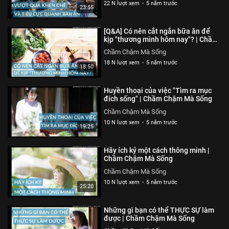
22 N lượt xem
-
5 năm trước
23:55
[Q&A] Có nên cắt ngắn bữa ăn để
kịp "thương mình hôm nay"? | Chầm
Chậm Mà Sống
Chầm Chậm Mà Sống
18 N lượt xem
-
5 năm trước
18:50
Huyền thoại của việc "Tìm ra mục
đích sống" | Chầm Chậm Mà Sống
Chầm Chậm Mà Sống
10 N lượt xem
-
5 năm trước
19:25
Hãy ích kỷ một cách thông minh |
Chầm Chậm Mà Sống
Chầm Chậm Mà Sống
10 N lượt xem
-
5 năm trước
25:20
Những gì bạn có thể THỰC SỰ làm
được | Chầm Chậm Mà Sống