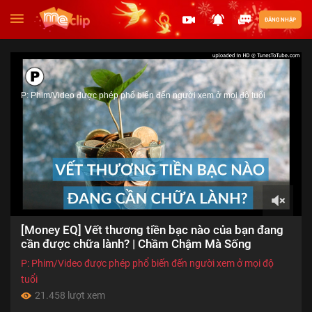
ĐĂNG NHẬP
P: Phim/Video được phép phổ biến đến người xem ở mọi độ tuổi
00:00
[Money EQ] Vết thương tiền bạc nào của bạn đang
of
27:00
cần được chữa lành? | Chầm Chậm Mà Sống
P: Phim/Video được phép phổ biến đến người xem ở mọi độ
tuổi
21.458 lượt xem