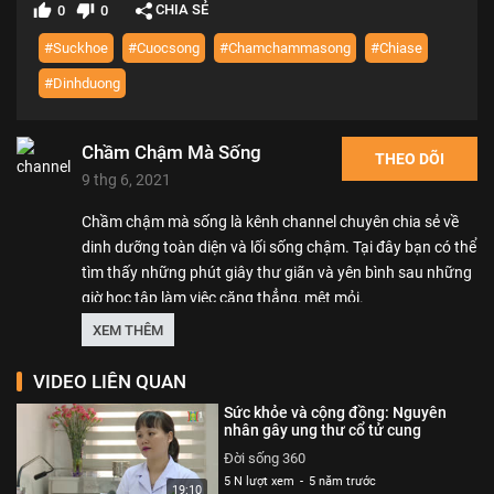
CHIA SẺ
0
0
#Suckhoe
#Cuocsong
#Chamchammasong
#Chiase
#Dinhduong
Chầm Chậm Mà Sống
THEO DÕI
9 thg 6, 2021
Chầm chậm mà sống là kênh channel chuyên chia sẻ về
dinh dưỡng toàn diện và lối sống chậm. Tại đây bạn có thể
tìm thấy những phút giây thư giãn và yên bình sau những
giờ học tập làm việc căng thẳng, mệt mỏi.
Hãy đón xem các clip của Chầm chậm mà sống nhé!
XEM THÊM
Thể loại :
BÀI HỌC CUỘC SỐNG
VIDEO LIÊN QUAN
Sức khỏe và cộng đồng: Nguyên
nhân gây ung thư cổ tử cung
Đời sống 360
5 N lượt xem
-
5 năm trước
19:10