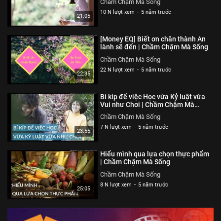
Chầm Chậm Mà Sống
10 N lượt xem
-
5 năm trước
21:05
[Money EQ] Biết ơn chân thành An
lành sẽ đến | Chầm Chậm Mà Sống
Chầm Chậm Mà Sống
22 N lượt xem
-
5 năm trước
22:35
Bí kíp để việc Học vừa Kỷ luật vừa
Vui như Chơi | Chầm Chậm Mà
Sống
Chầm Chậm Mà Sống
7 N lượt xem
-
5 năm trước
23:55
Hiểu mình qua lựa chọn thực phẩm
| Chầm Chậm Mà Sống
Chầm Chậm Mà Sống
8 N lượt xem
-
5 năm trước
25:05