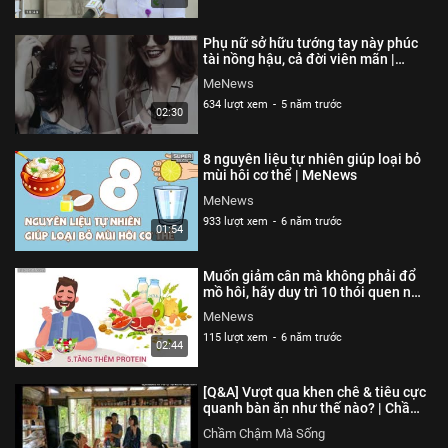
Phụ nữ sở hữu tướng tay này phúc
tài nồng hậu, cả đời viên mãn |
MeNews
MeNews
634 lượt xem
-
5 năm trước
02:30
8 nguyên liệu tự nhiên giúp loại bỏ
mùi hôi cơ thể | MeNews
MeNews
933 lượt xem
-
6 năm trước
01:54
Muốn giảm cân mà không phải đổ
mồ hôi, hãy duy trì 10 thói quen này
| MeNews
MeNews
115 lượt xem
-
6 năm trước
02:44
[Q&A] Vượt qua khen chê & tiêu cực
quanh bàn ăn như thế nào? | Chầm
Chậm Mà Sống
Chầm Chậm Mà Sống