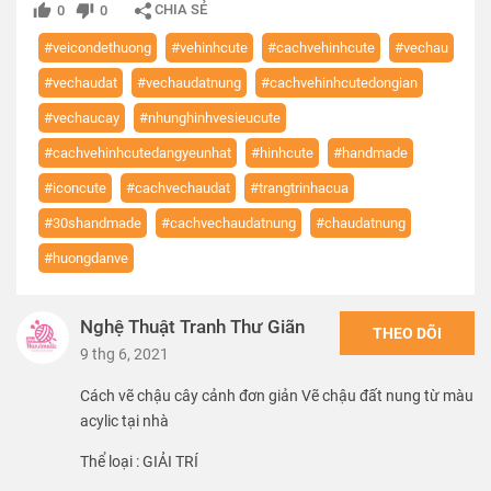
CHIA SẺ
0
0
#veicondethuong
#vehinhcute
#cachvehinhcute
#vechau
#vechaudat
#vechaudatnung
#cachvehinhcutedongian
#vechaucay
#nhunghinhvesieucute
#cachvehinhcutedangyeunhat
#hinhcute
#handmade
#iconcute
#cachvechaudat
#trangtrinhacua
#30shandmade
#cachvechaudatnung
#chaudatnung
#huongdanve
Nghệ Thuật Tranh Thư Giãn
THEO DÕI
9 thg 6, 2021
Cách vẽ chậu cây cảnh đơn giản Vẽ chậu đất nung từ màu
acylic tại nhà
Thể loại :
GIẢI TRÍ