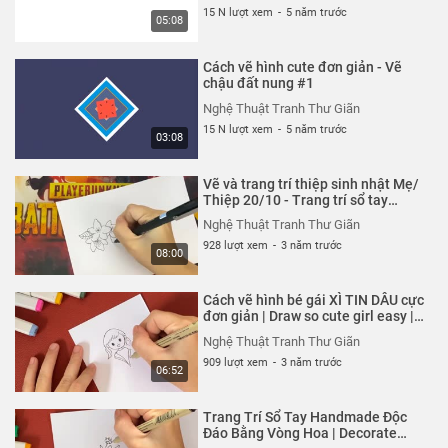
15 N lượt xem
-
5 năm trước
05:08
Cách vẽ hình cute đơn giản - Vẽ
chậu đất nung #1
Nghệ Thuật Tranh Thư Giãn
15 N lượt xem
-
5 năm trước
03:08
Vẽ và trang trí thiệp sinh nhật Mẹ/
Thiệp 20/10 - Trang trí sổ tay
Handmade tại nhà
Nghệ Thuật Tranh Thư Giãn
928 lượt xem
-
3 năm trước
08:00
Cách vẽ hình bé gái XÌ TIN DÂU cực
đơn giản | Draw so cute girl easy |
30s Handmade
Nghệ Thuật Tranh Thư Giãn
909 lượt xem
-
3 năm trước
06:52
Trang Trí Sổ Tay Handmade Độc
Đáo Bằng Vòng Hoa | Decorate