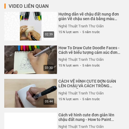
VIDEO LIÊN QUAN
Hướng dẫn vẽ chậu đất nung đơn
giản Vẽ chậu sen đá bằng màu
acrylic
Nghệ Thuật Tranh Thư Giãn
15 N lượt xem
-
5 năm trước
02:39
How To Draw Cute Doodle Faces -
Cách vẽ biểu tượng cảm xúc đơn
giản
Nghệ Thuật Tranh Thư Giãn
15 N lượt xem
-
5 năm trước
03:30
CÁCH VẼ HÌNH CUTE ĐƠN GIẢN
LÊN CHẬU VÀ CÁCH TRỒNG
XƯƠNG RỒNG THANH SƠN CỰC
Nghệ Thuật Tranh Thư Giãn
ĐẸP
15 N lượt xem
-
5 năm trước
05:44
Cách vẽ hình cute đơn giản lên
chậu đất nung - How to Paint
Terracotta Planters
Nghệ Thuật Tranh Thư Giãn