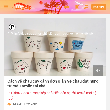
ĐĂNG NHẬP
P: Phim/Video được phép phổ biến đến người xem ở mọi độ tuổi
00:00
Cách vẽ chậu cây cảnh đơn giản Vẽ chậu đất nung
of
02:51
từ màu acylic tại nhà
P: Phim/Video được phép phổ biến đến người xem ở mọi độ
tuổi
14.641 lượt xem