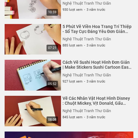
Notebooks Easy | 30s Handmade
Nghệ Thuật Tranh Thư Giãn
930 lượt xem
-
3 năm trước
10:59
5 Phút Vẽ Viền Hoa Trang Trí Thiệp
- Sổ Tay Cực Đáng Yêu Đơn Giản
Tại Nhà
Nghệ Thuật Tranh Thư Giãn
885 lượt xem
-
3 năm trước
07:21
Cách Vẽ Sushi Hoạt Hình Đơn Giản
| Make Stickers Sushi Cartoon Easy
| 30s Handmade
Nghệ Thuật Tranh Thư Giãn
927 lượt xem
-
3 năm trước
05:52
Vẽ Các Nhân Vật Hoạt Hình Disney
: Chuột Mickey, Vịt Donald, Gấu
Pooh | 30s Handmade
Nghệ Thuật Tranh Thư Giãn
845 lượt xem
-
3 năm trước
08:08