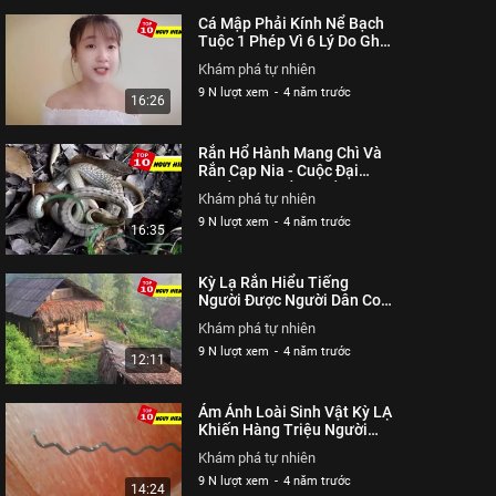
Cá Mập Phải Kính Nể Bạch
Tuộc 1 Phép Vì 6 Lý Do Ghê
Gớm Này | Top 10 Nguy
Khám phá tự nhiên
Hiểm
9 N lượt xem
-
4 năm trước
16:26
Rắn Hổ Hành Mang Chì Và
Rắn Cạp Nia - Cuộc Đại
Chiến Gay Cấn Khiến Người
Khám phá tự nhiên
Xem Phải Hoang Mang
9 N lượt xem
-
4 năm trước
16:35
Kỳ Lạ Rắn Hiểu Tiếng
Người Được Người Dân Coi
Như Ruột Thịt | Top 10
Khám phá tự nhiên
Nguy Hiểm
9 N lượt xem
-
4 năm trước
12:11
Ám Ảnh Loài Sinh Vật Kỳ LẠ
Khiến Hàng Triệu Người
Khóc Thét | Top 10 Nguy
Khám phá tự nhiên
Hiểm
9 N lượt xem
-
4 năm trước
14:24