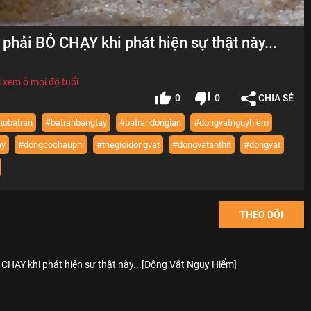
hải BỎ CHẠY khi phát hiện sự thật này...
 xem ở mọi độ tuổi
0
0
CHIA SẺ
hobatran
#batranbangtay
#batrandongian
#dongvatnguyhiem
ay
#dongcochauphi
#thegioidongvat
#dongvatanthit
#dongvat
THEO DÕI
CHẠY khi phát hiện sự thật này...[Động Vật Nguy Hiểm]