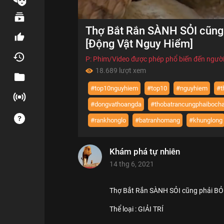
00:00
Thợ Bắt Rắn SÀNH SỎI cũng p
of
03:04
Volume
[Động Vật Nguy Hiểm]
0%
P: Phim/Video được phép phổ biến đến người
18.689 lượt xem
#top10nguyhiem
#top10
#nguyhiem
#t
#dongvathoangda
#thobatrancungphaiboch
#rankhonglo
#batranhomang
#khunglong
Khám phá tự nhiên
14 thg 6, 2021
Thợ Bắt Rắn SÀNH SỎI cũng phải BỎ 
Thể loại :
GIẢI TRÍ