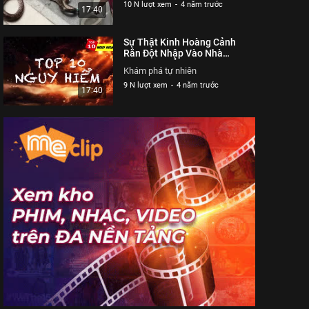
10 N lượt xem
-
4 năm trước
17:40
Sự Thật Kinh Hoàng Cảnh
Rắn Đột Nhập Vào Nhà
Người Dân Ở Thái Lan | Top
Khám phá tự nhiên
10 Nguy Hiểm
9 N lượt xem
-
4 năm trước
17:40