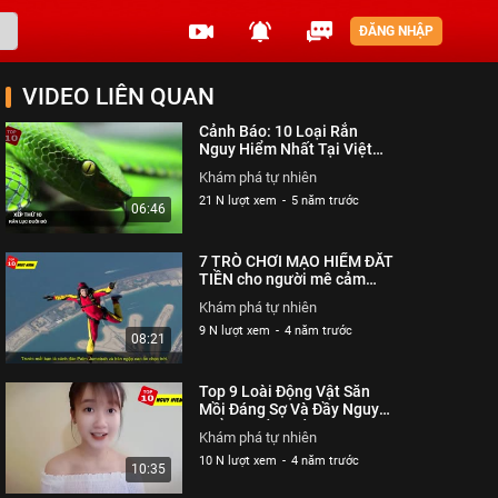
ĐĂNG NHẬP
VIDEO LIÊN QUAN
Cảnh Báo: 10 Loại Rắn
Nguy Hiểm Nhất Tại Việt
Nam Đang Rình Rập Chúng
Khám phá tự nhiên
Ta
21 N lượt xem
-
5 năm trước
06:46
7 TRÒ CHƠI MẠO HIỂM ĐẮT
TIỀN cho người mê cảm
giác mạnh
Khám phá tự nhiên
9 N lượt xem
-
4 năm trước
08:21
Top 9 Loài Động Vật Săn
Mồi Đáng Sợ Và Đầy Nguy
Hiểm Nhất Thế Giới Tự
Khám phá tự nhiên
Nhiên
10 N lượt xem
-
4 năm trước
10:35