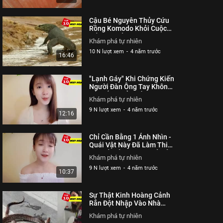
Cậu Bé Nguyên Thủy Cứu
Rồng Komodo Khỏi Cuộc
Tấn ông Của Loài Trăn
Khám phá tự nhiên
10 N lượt xem
-
4 năm trước
16:46
"Lạnh Gáy" Khi Chứng Kiến
Người Đàn Ông Tay Không
Bắt Rắn Khổng Lồ | Top 10
Khám phá tự nhiên
Nguy Hiểm
9 N lượt xem
-
4 năm trước
12:16
Chỉ Cần Bằng 1 Ánh Nhìn -
Quái Vật Này Đã Làm Thiêu
Rụi Tất Cả Mọi Thứ Kẻ Cả
Khám phá tự nhiên
Con Người
9 N lượt xem
-
4 năm trước
10:37
Sự Thật Kinh Hoàng Cảnh
Rắn Đột Nhập Vào Nhà
Người Dân Ở Thái Lan | Top
Khám phá tự nhiên
10 Nguy Hiểm