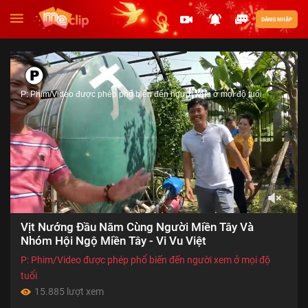
ĐĂNG NHẬP
P: Phim/Video được phép phổ biến đến người xem ở mọi độ tuổi
00:00
Vịt Nướng Đầu Năm Cùng Người Miền Tây Và
of
15:55
Nhóm Hội Ngộ Miền Tây - Vi Vu Việt
P: Phim/Video được phép phổ biến đến người xem ở mọi độ
tuổi
15.885 lượt xem