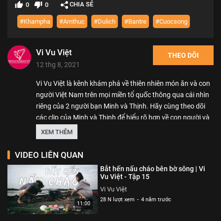
CHIA SẺ
0
0
#Khampha
#Amthuc
#Dulich
#Bantre
#Cuocsong
Vi Vu Việt
THEO DÕI
12 thg 8, 2021
Vi Vu Việt là kênh khám phá về thiên nhiên món ăn và con
người Việt Nam trên mọi miền tổ quốc thông qua cái nhìn
riêng của 2 người bạn Minh và Thịnh. Hãy cùng theo dõi
các clip của Minh và Thịnh để hiểu rõ hơn về con người và
thiên nhiên tổ quốc Việt Nam nhé!
XEM THÊM
Thể loại :
ẨM THỰC
VIDEO LIÊN QUAN
Bắt hến nấu cháo bên bờ sông | Vi
Vu Việt - Tập 15
Vi Vu Việt
28 N lượt xem
-
4 năm trước
11:00