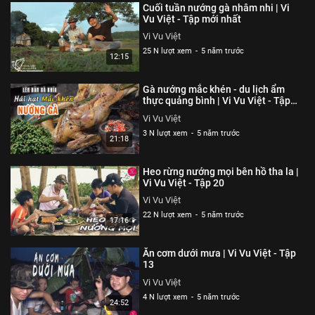
Cuối tuần nướng gà nhâm nhi | Vi
Vu Việt - Tập mới nhất
Vi Vu Việt
25 N lượt xem
-
5 năm trước
12:15
Gà nướng mắc khén - du lịch ẩm
thực quảng bình | Vi Vu Việt - Tập
59
Vi Vu Việt
3 N lượt xem
-
5 năm trước
21:18
Heo rừng nướng mọi bên hồ tha la |
Vi Vu Việt - Tập 20
Vi Vu Việt
22 N lượt xem
-
5 năm trước
17:16
Ăn cơm dưới mưa | Vi Vu Việt - Tập
13
Vi Vu Việt
4 N lượt xem
-
5 năm trước
24:52