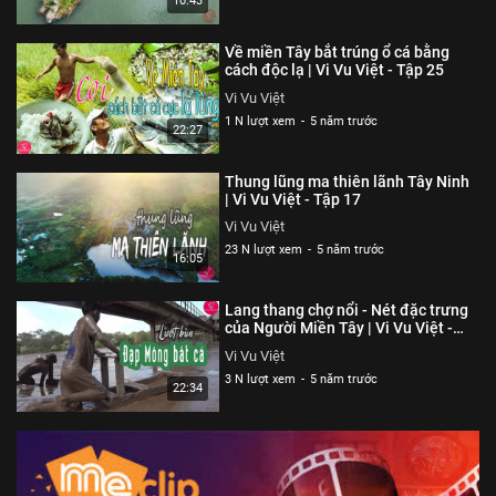
10:43
Về miền Tây bắt trúng ổ cá bằng
cách độc lạ | Vi Vu Việt - Tập 25
Vi Vu Việt
1 N lượt xem
-
5 năm trước
22:27
Thung lũng ma thiên lãnh Tây Ninh
| Vi Vu Việt - Tập 17
Vi Vu Việt
23 N lượt xem
-
5 năm trước
16:05
Lang thang chợ nổi - Nét đặc trưng
của Người Miền Tây | Vi Vu Việt -
Tập 47
Vi Vu Việt
3 N lượt xem
-
5 năm trước
22:34