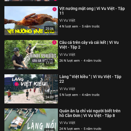
Vịt nướng mật ong | Vi Vu Việt - Tập
11
Vi Vu Việt
4 N lượt xem
-
5 năm trước
25:06
Câu cá trên cây và cái kết | Vi Vu
Việt - Tập 2
Vi Vu Việt
26 N lượt xem
-
4 năm trước
17:41
Làng '' Việt kiều '' | Vi Vu Việt - Tập
22
Vi Vu Việt
5 N lượt xem
-
4 năm trước
24:09
Quán ăn lạ chỉ vài người biết trên
hồ Cần Đơn | Vi Vu Việt - Tập 8
Vi Vu Việt
24 N lượt xem
-
5 năm trước