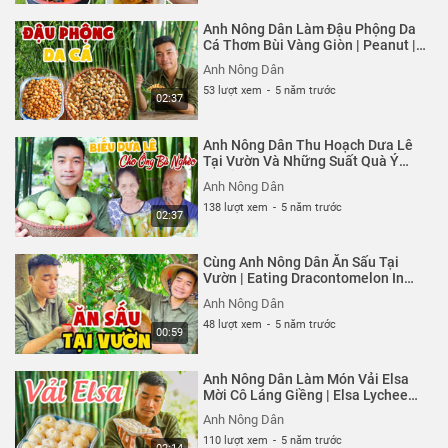
Anh Nông Dân Làm Đậu Phộng Da
Cá Thơm Bùi Vàng Giòn | Peanut |
Anh Nông Dân
Anh Nông Dân
53 lượt xem
-
5 năm trước
02:37
Anh Nông Dân Thu Hoạch Dưa Lê
Tại Vườn Và Những Suất Quà Ý
Nghĩa | Harvesting Melon | Anh
Anh Nông Dân
Nông Dân
138 lượt xem
-
5 năm trước
02:37
Cùng Anh Nông Dân Ăn Sấu Tại
Vườn | Eating Dracontomelon In
The Garden | #Shorts | Anh Nông
Anh Nông Dân
Dân
48 lượt xem
-
5 năm trước
00:59
Anh Nông Dân Làm Món Vải Elsa
Mời Cô Láng Giềng | Elsa Lychee
Fruit | Anh Nông Dân
Anh Nông Dân
110 lượt xem
-
5 năm trước