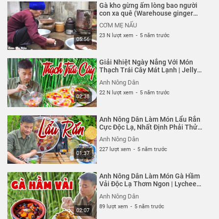
Gà kho gừng ấm lòng bao người
con xa quê (Warehouse ginger
chicken) | Cơm mẹ nấu
CƠM MẸ NẤU
23 N lượt xem
-
5 năm trước
05:56
Giải Nhiệt Ngày Nắng Với Món
Thạch Trái Cây Mát Lạnh | Jelly
Fruit | Anh Nông Dân
Anh Nông Dân
22 N lượt xem
-
5 năm trước
02:38
Anh Nông Dân Làm Món Lẩu Rắn
Cực Độc Lạ, Nhất Định Phải Thử
Một Lần Trong Đời | Snake Hot Pot |
Anh Nông Dân
Anh Nông Dân
227 lượt xem
-
5 năm trước
01:37
Anh Nông Dân Làm Món Gà Hầm
Vải Độc Lạ Thơm Ngon | Lychee
Stewed Chicken | Anh Nông Dân
Anh Nông Dân
89 lượt xem
-
5 năm trước
02:07