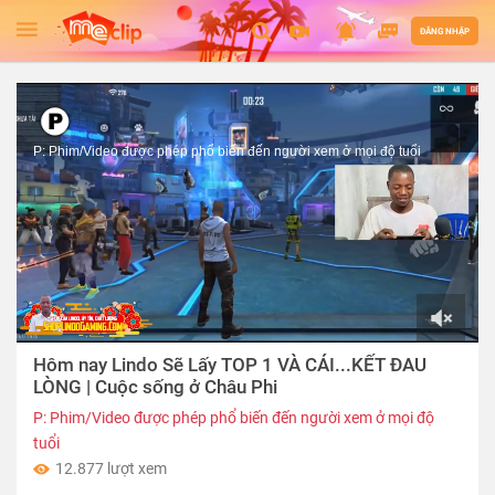
ĐĂNG NHẬP
P: Phim/Video được phép phổ biến đến người xem ở mọi độ tuổi
00:00
Hôm nay Lindo Sẽ Lấy TOP 1 VÀ CÁI...KẾT ĐAU
of
17:39
LÒNG | Cuộc sống ở Châu Phi
P: Phim/Video được phép phổ biến đến người xem ở mọi độ
tuổi
12.877 lượt xem