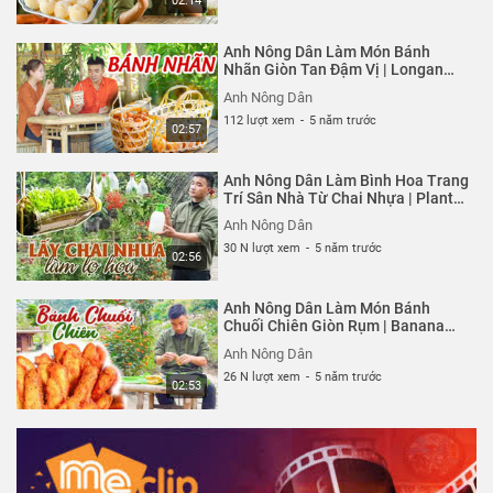
02:14
Anh Nông Dân Làm Món Bánh
Nhãn Giòn Tan Đậm Vị | Longan
Cake | Anh Nông Dân
Anh Nông Dân
112 lượt xem
-
5 năm trước
02:57
Anh Nông Dân Làm Bình Hoa Trang
Trí Sân Nhà Từ Chai Nhựa | Plant
Flowers In A Plastic Bottle | Anh
Anh Nông Dân
Nông Dân
30 N lượt xem
-
5 năm trước
02:56
Anh Nông Dân Làm Món Bánh
Chuối Chiên Giòn Rụm | Banana
Cake | Anh Nông Dân
Anh Nông Dân
26 N lượt xem
-
5 năm trước
02:53