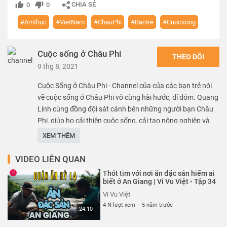
CHIA SẺ
0
0
#Amthuc
#VietNam
#ChauPhi
#Bantre
#Cuocsong
Cuộc sống ở Châu Phi
THEO DÕI
9 thg 8, 2021
Cuộc Sống ở Châu Phi - Channel của của các bạn trẻ nói
về cuộc sống ở Châu Phi vô cùng hài hước, dí dỏm. Quang
Linh cùng đồng đội sát cánh bên những người bạn Châu
Phi, giúp họ cải thiện cuộc sống, cải tạo nông nghiệp và
mang lại nhiều trải nghiệm cho vùng đất này. Qua đó,
XEM THÊM
người Việt sẽ hiểu hơn về cuộc sống của những dân tộc
nằm sát đường xích đạo.
VIDEO LIÊN QUAN
Thót tim với nơi ăn đặc sản hiếm ai
Thể loại :
REVIEW - TRẢI NGHIỆM
biết ở An Giang | Vi Vu Việt - Tập 34
Vi Vu Việt
4 N lượt xem
-
5 năm trước
24:10