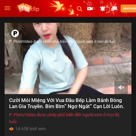
ĐĂNG NHẬ
P: Phim/Video được phép phổ biến đến người xem ở mọi độ tuổi
00:00
Cười Mỏi Miệng Với Vua Đầu Bếp Làm Bánh Bông
of
22:10
Lan Gia Truyền. Bim Bim” Ngơ Ngát” Cạn Lời Luôn.
P: Phim/Video được phép phổ biến đến người xem ở mọi độ
tuổi
14.658 lượt xem