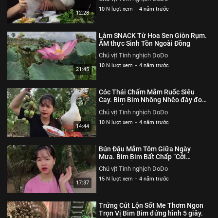
☆ FACEBOOK: ► https://www.facebook.com/Youtubesautiv
10 N lượt xem
-
4 năm trước
12:28
☞ Bản quyền thuộc về Sâu Tivi
Thể loại :
GIẢI TRÍ
Làm SNACK Từ Hoa Sen Giòn Rụm.
ẨM thực Sinh Tồn Ngoài Đồng
Chú vịt Tinh nghịch DoDo
10 N lượt xem
-
4 năm trước
21:45
Cóc Thái Chấm Mắm Ruốc Siêu
Cay. Bim Bim Nhõng Nhẽo đày đoạ
Con Chủ
Chú vịt Tinh nghịch DoDo
10 N lượt xem
-
4 năm trước
14:44
Bún Đậu Mắm Tôm Giữa Ngày
Mưa. Bim Bim Bất Chấp “Cởi
Truồng” Tắm Mưa .
Chú vịt Tinh nghịch DoDo
15 N lượt xem
-
4 năm trước
17:37
Trứng Cút Lộn Sốt Me Thơm Ngon
Trọn Vị Bim Bim đứng hình 5 giây.