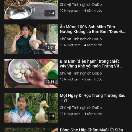
Chú vịt Tinh nghịch DoDo
10 N lượt xem
-
4 năm trước
13:54
Ăn Mừng 100N Sub Mâm Tôm
Nướng Khổng Lồ Bim Bim “Điệu Đà”
với Bờ Môi Quyến Rũ.
Chú vịt Tinh nghịch DoDo
15 N lượt xem
-
4 năm trước
18:01
Bim Bim “điệu hạnh” trong chiếc
váy Vàng Khè với món Trứng Vịt
Chiên Nước Mắm.
Chú vịt Tinh nghịch DoDo
15 N lượt xem
-
5 năm trước
12:54
Một Ngày Đi Học Trong Trường Sâu
Tivi
Chú vịt Tinh nghịch DoDo
10 N lượt xem
-
4 năm trước
10:59
Đóng Ghẹ Hấp Chấm Muối Ớt Siêu