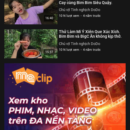
Cay cùng Bim Bim Siêu Quậy.
Chú vịt Tinh nghịch DoDo
10 N lượt xem
-
4 năm trước
16:40
Thử Làm Mì Ý Xiên Que Xúc Xích.
Bim Bim và BigC Ăn không kịp thở.
Chú vịt Tinh nghịch DoDo
10 N lượt xem
-
4 năm trước
15:37