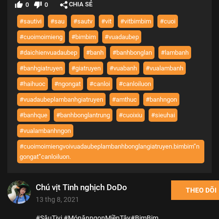
CHIA SẺ
0
0
#sautivi
#sau
#sautv
#vit
#vitbimbim
#cuoi
#cuoimoimieng
#bimbim
#vuadaubep
#daichienvuadaubep
#banh
#banhbonglan
#lambanh
#banhgiatruyen
#giatruyen
#vuabanh
#vualambanh
#haihuoc
#ngongat
#canloi
#canloiluon
#vuadaubeplambanhgiatruyen
#amthuc
#banhngon
#banhque
#banhbonglantrung
#cuoixiu
#sieuhai
#vualambanhngon
#cuoimoimiengvoivuadaubeplambanhbonglangiatruyen.bimbim”n
gongat”canloiluon.
Chú vịt Tinh nghịch DoDo
THEO DÕI
13 thg 8, 2021
#SâuTivi #MónănngonMiềnTây#BimBim