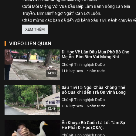
Cười Mỏi Miệng Với Vua Đầu Bếp Làm Bánh Bông Lan Gia
Truyền. Bim Bim” Ngơ Ngát” Cạn Lời Luôn.
Chào mừng các bạn đã đến với kênh Sâu Tivi. Kênh chuyên v
những món ăn mới lạ mang đậm chất miên tây hay những c
XEM THÊM
trãi nghiệm kỳ thú về cuộc sống miền tây.
VIDEO LIÊN QUAN
*Các bạn có những món nào hay ý tưởng mới lạ góp ý giúp 
Đi Học Về Lần Đầu Mua Phở Bò Cho
nhé!
Mẹ Ăn .Bim Bim Vui Mừng Nhí
Nhảnh.
Hãy nhấn like và chia sẽ video ủng hộ mình nha.
Chú vịt Tinh nghịch DoDo
Và đừng quên Đăng ký kênh Sâu Tivi nha các bạn.
11 N lượt xem
-
4 năm trước
14:00
Sâu Tivi I 5 Ngôi Chùa Không Thể
Liên Hệ Mail: sautivi05@gmail.com
Bỏ Qua Khi đến Trà Ôn Vĩnh Long
-------------
Chú vịt Tinh nghịch DoDo
🎉Đăng kí/Subscribe giúp Sâu Tivi đạt 100k SUBSCRIBE 🎉
15 N lượt xem
-
5 năm trước
12:49
❤ Theo dõi Sâu nhé!
KÊNH SÂU COVER
Ăn Khuya Bò Cuốn Lá Lốt Tâm Sự
:https://m.youtube.com/channel/UCtLChYGS_rCkZO9utVS
Hè Phải Đi Học (Q&A).
☆ YOUTUBE: ► https://bit.ly/2Z9Uvlh
Chú vịt Tinh nghịch DoDo