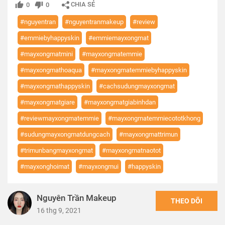
CHIA SẺ
0
0
#nguyentran
#nguyentranmakeup
#review
#emmiebyhappyskin
#emmiemayxongmat
#mayxongmatmini
#mayxongmatemmie
#mayxongmathoaqua
#mayxongmatemmiebyhappyskin
#mayxongmathappyskin
#cachsudungmayxongmat
#mayxongmatgiare
#mayxongmatgiabinhdan
#reviewmayxongmatemmie
#mayxongmatemmiecototkhong
#sudungmayxongmatdungcach
#mayxongmattrimun
#trimunbangmayxongmat
#mayxongmatnaotot
#mayxonghoimat
#mayxongmui
#happyskin
Nguyên Trần Makeup
THEO DÕI
16 thg 9, 2021