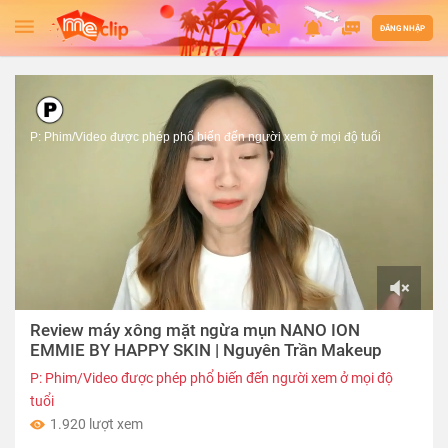
ĐĂNG NHẬP
P: Phim/Video được phép phổ biến đến người xem ở mọi độ tuổi
00:00
Review máy xông mặt ngừa mụn NANO ION
of
12:35
EMMIE BY HAPPY SKIN | Nguyên Trần Makeup
P: Phim/Video được phép phổ biến đến người xem ở mọi độ
tuổi
1.920 lượt xem