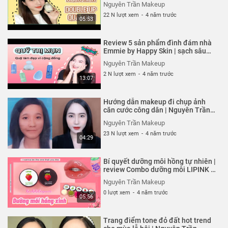
Nguyên Trần Makeup
22 N lượt xem
-
4 năm trước
05:53
Review 5 sản phẩm đình đám nhà
Emmie by Happy Skin | sạch sâu
ngăn ngừa mụn tái phát
Nguyên Trần Makeup
2 N lượt xem
-
4 năm trước
13:07
Hướng dẫn makeup đi chụp ảnh
căn cước công dân | Nguyên Trần
Makeup
Nguyên Trần Makeup
23 N lượt xem
-
4 năm trước
04:29
Bí quyết dưỡng môi hồng tự nhiên |
review Combo dưỡng môi LIPINK |
Nguyên Trần Makeup
Nguyên Trần Makeup
0 lượt xem
-
4 năm trước
05:56
Trang điểm tone đỏ đất hot trend