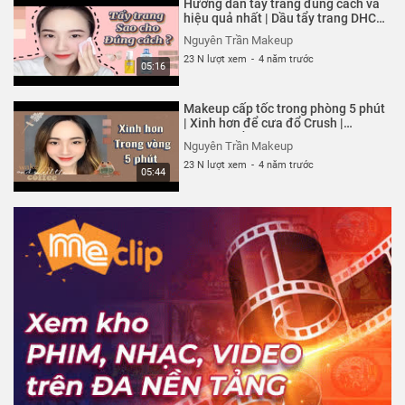
Hướng dẫn tẩy trang đúng cách và
hiệu quả nhất | Dầu tẩy trang DHC |
Nguyên Trần Makeup
Nguyên Trần Makeup
23 N lượt xem
-
4 năm trước
05:16
Makeup cấp tốc trong phòng 5 phút
| Xinh hơn để cưa đổ Crush |
Nguyên Trần Makeup
Nguyên Trần Makeup
23 N lượt xem
-
4 năm trước
05:44