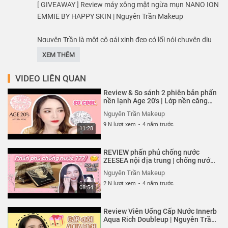
[ GIVEAWAY ] Review máy xông mặt ngừa mụn NANO ION
EMMIE BY HAPPY SKIN | Nguyên Trần Makeup
Nguyên Trần là môt cô gái xinh đẹp có lối nói chuyện dịu
dàng. Các video trên kênh của cô đều hướng tới người
XEM THÊM
xem cái nhìn tổng quan về sản phẩm, là kênh review
hướng dẫn cách makeup làm đẹp cho phái nữ.
VIDEO LIÊN QUAN
Review & So sánh 2 phiên bản phấn
Thể loại :
REVIEW - TRẢI NGHIỆM
nền lạnh Age 20's | Lớp nền căng
bóng tự nhiên | Nguyên
Nguyên Trần Makeup
TrầnMakeup
9 N lượt xem
-
4 năm trước
11:28
REVIEW phấn phủ chống nước
ZEESEA nội địa trung | chống nước
siêu đỉnh | Nguyên Trần Makeup
Nguyên Trần Makeup
2 N lượt xem
-
4 năm trước
08:54
Review Viên Uống Cấp Nước Innerb
Aqua Rich Doubleup | Nguyên Trần
Makeup