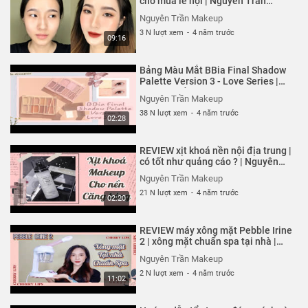
cho mùa lễ hội | Nguyên Trần
Makeup
Nguyên Trần Makeup
3 N lượt xem
-
4 năm trước
09:16
Bảng Màu Mắt BBia Final Shadow
Palette Version 3 - Love Series |
Nguyên Trần
Nguyên Trần Makeup
38 N lượt xem
-
4 năm trước
02:28
REVIEW xịt khoá nền nội địa trung |
có tốt như quảng cáo ? | Nguyên
Trần Makeup
Nguyên Trần Makeup
21 N lượt xem
-
4 năm trước
02:20
REVIEW máy xông mặt Pebble Irine
2 | xông mặt chuẩn spa tại nhà |
Nguyên Trần Makeup
Nguyên Trần Makeup
2 N lượt xem
-
4 năm trước
11:02