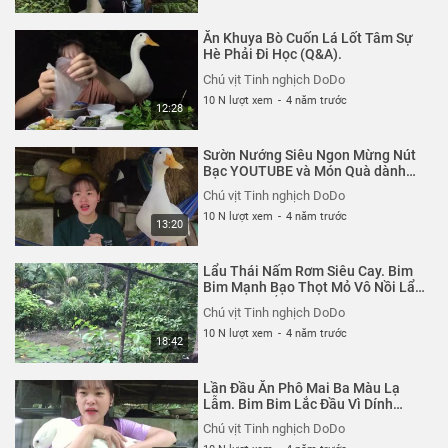
Ăn Khuya Bò Cuốn Lá Lốt Tâm Sự
Hè Phải Đi Học (Q&A).
Chú vịt Tinh nghịch DoDo
10 N lượt xem
-
4 năm trước
12:28
Sườn Nướng Siêu Ngon Mừng Nút
Bạc YOUTUBE và Món Quà dành
Tặng Bim Bim
Chú vịt Tinh nghịch DoDo
10 N lượt xem
-
4 năm trước
13:20
Lẩu Thái Nấm Rơm Siêu Cay. Bim
Bim Mạnh Bạo Thọt Mỏ Vô Nồi Lẩu
Đang Sôi Gắp Rau.
Chú vịt Tinh nghịch DoDo
10 N lượt xem
-
4 năm trước
18:42
Lần Đầu Ăn Phô Mai Ba Màu Lạ
Lẫm. Bim Bim Lắc Đầu Vì Dính
Răng
Chú vịt Tinh nghịch DoDo