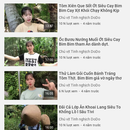
Thể loại :
ẨM THỰC
Tôm Xiên Que Sốt Ớt Siêu Cay Bim
Bim Cay Xịt Khói Chạy Không Kịp
Chú vịt Tinh nghịch DoDo
10 N lượt xem
-
4 năm trước
13:47
Ốc Bươu Nướng Muối Ớt Siêu Cay
Bim Bim tham Ăn dành dựt.
Chú vịt Tinh nghịch DoDo
10 N lượt xem
-
4 năm trước
17:00
Thử Làm Gỏi Cuốn Bánh Tráng
Tôm Thịt. Bim Bim giả vờ ngây thơ
Chú vịt Tinh nghịch DoDo
6 N lượt xem
-
4 năm trước
16:05
Đãi Cả Lớp Ăn Khoai Lang Siêu To
Khổng Lồ l Sâu Tivi
Chú vịt Tinh nghịch DoDo
10 N lượt xem
-
4 năm trước
16:00