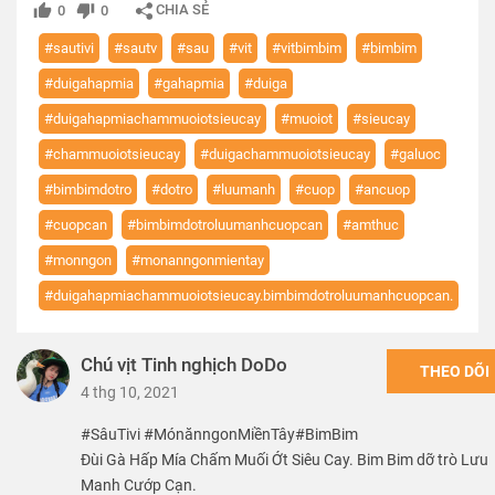
CHIA SẺ
0
0
#sautivi
#sautv
#sau
#vit
#vitbimbim
#bimbim
#duigahapmia
#gahapmia
#duiga
#duigahapmiachammuoiotsieucay
#muoiot
#sieucay
#chammuoiotsieucay
#duigachammuoiotsieucay
#galuoc
#bimbimdotro
#dotro
#luumanh
#cuop
#ancuop
#cuopcan
#bimbimdotroluumanhcuopcan
#amthuc
#monngon
#monanngonmientay
#duigahapmiachammuoiotsieucay.bimbimdotroluumanhcuopcan.
Chú vịt Tinh nghịch DoDo
THEO DÕI
4 thg 10, 2021
#SâuTivi #MónănngonMiềnTây#BimBim
Đùi Gà Hấp Mía Chấm Muối Ớt Siêu Cay. Bim Bim dỡ trò Lưu
Manh Cướp Cạn.