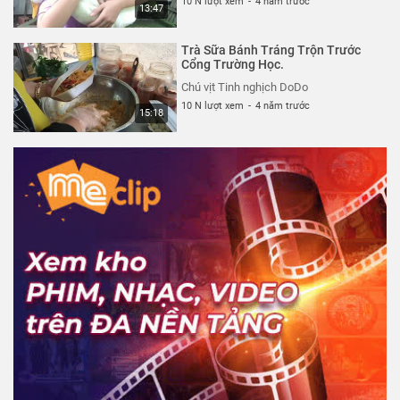
10 N lượt xem
-
4 năm trước
13:47
Trà Sữa Bánh Tráng Trộn Trước
Cổng Trường Học.
Chú vịt Tinh nghịch DoDo
10 N lượt xem
-
4 năm trước
15:18