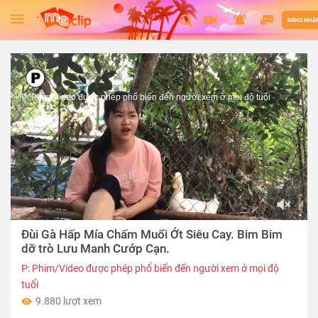
ĐĂNG NHẬ
P: Phim/Video được phép phổ biến đến người xem ở mọi độ tuổi
00:00
Đùi Gà Hấp Mía Chấm Muối Ớt Siêu Cay. Bim Bim
of
15:01
dỡ trò Lưu Manh Cướp Cạn.
P: Phim/Video được phép phổ biến đến người xem ở mọi độ
tuổi
9.880 lượt xem