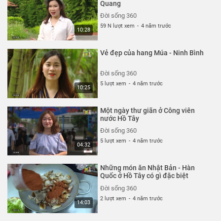
Quang
Đời sống 360
59 N lượt xem
-
4 năm trước
10:28
Vẻ đẹp của hang Múa - Ninh Bình
Đời sống 360
5 lượt xem
-
4 năm trước
10:25
Một ngày thư giãn ở Công viên
nước Hồ Tây
Đời sống 360
5 lượt xem
-
4 năm trước
04:32
Những món ăn Nhật Bản - Hàn
Quốc ở Hồ Tây có gì đặc biệt
Đời sống 360
2 lượt xem
-
4 năm trước
14:03