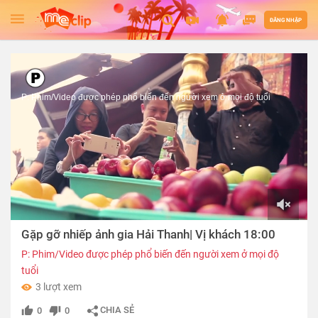
ĐĂNG NHẬP
P: Phim/Video được phép phổ biến đến người xem ở mọi độ tuổi
00:00
Gặp gỡ nhiếp ảnh gia Hải Thanh| Vị khách 18:00
of
07:38
P: Phim/Video được phép phổ biến đến người xem ở mọi độ
tuổi
3 lượt xem
CHIA SẺ
0
0