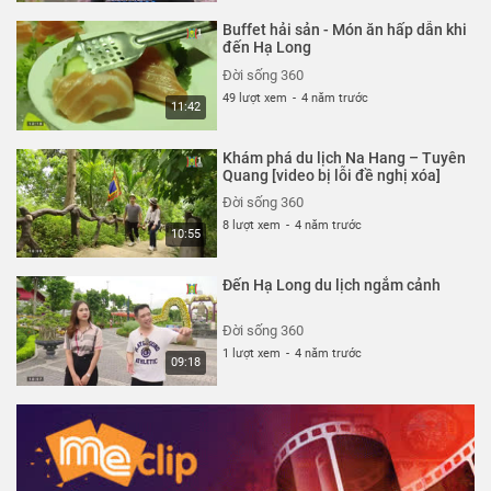
Buffet hải sản - Món ăn hấp dẫn khi
đến Hạ Long
Đời sống 360
49 lượt xem
-
4 năm trước
11:42
Khám phá du lịch Na Hang – Tuyên
Quang [video bị lỗi đề nghị xóa]
Đời sống 360
8 lượt xem
-
4 năm trước
10:55
Đến Hạ Long du lịch ngắm cảnh
Đời sống 360
1 lượt xem
-
4 năm trước
09:18