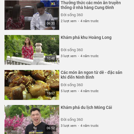
Thưởng thức các món ăn truyền
thống ở nhà hàng Cung Đình
Đời sống 360
2 lượt xem
-
4 năm trước
06:30
Khám phá khu Hoàng Long
Đời sống 360
3 lượt xem
-
4 năm trước
10:48
Các món ăn ngon từ dê - đặc sản
khi đến Ninh Bình
Đời sống 360
5 lượt xem
-
4 năm trước
10:17
Khám phá du lịch Móng Cái
Đời sống 360
3 lượt xem
-
4 năm trước
06:52