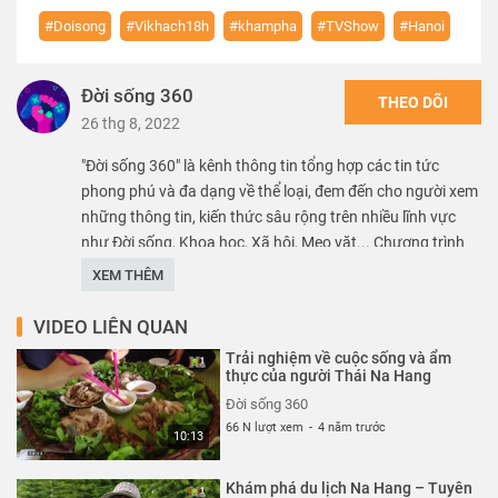
#Doisong
#Vikhach18h
#khampha
#TVShow
#Hanoi
Đời sống 360
THEO DÕI
26 thg 8, 2022
"Đời sống 360" là kênh thông tin tổng hợp các tin tức
phong phú và đa dạng về thể loại, đem đến cho người xem
những thông tin, kiến thức sâu rộng trên nhiều lĩnh vực
như Đời sống, Khoa học, Xã hội, Mẹo vặt... Chương trình
“Vị khách 18H” là những “lát cắt” nhỏ về cuộc sống và con
XEM THÊM
người Hà Nội, hứa hẹn sẽ mang đến cho khán giả yêu Thủ
đô những cảm xúc lắng đọng nhất.
VIDEO LIÊN QUAN
Trải nghiệm về cuộc sống và ẩm
Thể loại :
TV SHOW
thực của người Thái Na Hang
Đời sống 360
66 N lượt xem
-
4 năm trước
10:13
Khám phá du lịch Na Hang – Tuyên