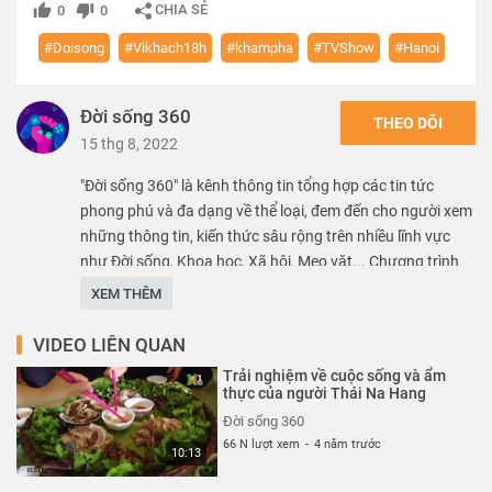
CHIA SẺ
0
0
#Doisong
#Vikhach18h
#khampha
#TVShow
#Hanoi
Đời sống 360
THEO DÕI
15 thg 8, 2022
"Đời sống 360" là kênh thông tin tổng hợp các tin tức
phong phú và đa dạng về thể loại, đem đến cho người xem
những thông tin, kiến thức sâu rộng trên nhiều lĩnh vực
như Đời sống, Khoa học, Xã hội, Mẹo vặt... Chương trình
“Vị khách 18H” là những “lát cắt” nhỏ về cuộc sống và con
XEM THÊM
người Hà Nội, hứa hẹn sẽ mang đến cho khán giả yêu Thủ
đô những cảm xúc lắng đọng nhất.
VIDEO LIÊN QUAN
Trải nghiệm về cuộc sống và ẩm
Thể loại :
TV SHOW
thực của người Thái Na Hang
Đời sống 360
66 N lượt xem
-
4 năm trước
10:13