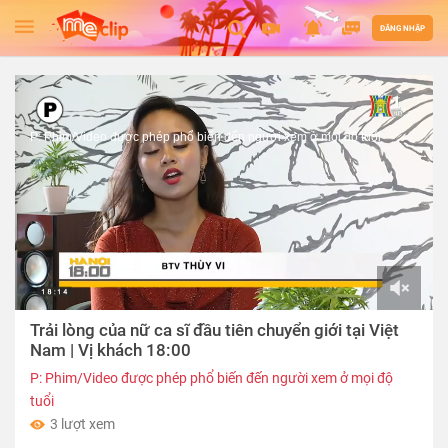
ĐĂNG NHẬP
P: Phim/Video được phép phổ biến đến người xem ở mọi độ tuổi
00:00
Trải lòng của nữ ca sĩ đầu tiên chuyển giới tại Việt
of
05:41
Nam | Vị khách 18:00
P: Phim/Video được phép phổ biến đến người xem ở mọi độ
tuổi
3 lượt xem