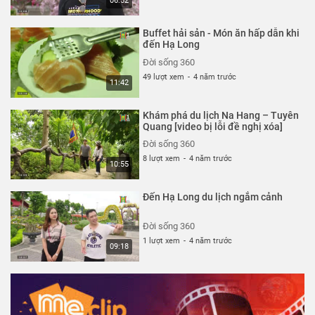
06:52
Buffet hải sản - Món ăn hấp dẫn khi
đến Hạ Long
Đời sống 360
49 lượt xem
-
4 năm trước
11:42
Khám phá du lịch Na Hang – Tuyên
Quang [video bị lỗi đề nghị xóa]
Đời sống 360
8 lượt xem
-
4 năm trước
10:55
Đến Hạ Long du lịch ngắm cảnh
Đời sống 360
1 lượt xem
-
4 năm trước
09:18