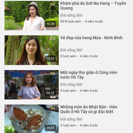
Khám phá du lịch Na Hang – Tuyên
Quang
Đời sống 360
59 N lượt xem
-
4 năm trước
10:28
Vẻ đẹp của hang Múa - Ninh Bình
Đời sống 360
5 lượt xem
-
4 năm trước
10:25
Một ngày thư giãn ở Công viên
nước Hồ Tây
Đời sống 360
5 lượt xem
-
4 năm trước
04:32
Những món ăn Nhật Bản - Hàn
Quốc ở Hồ Tây có gì đặc biệt
Đời sống 360
2 lượt xem
-
4 năm trước
14:03