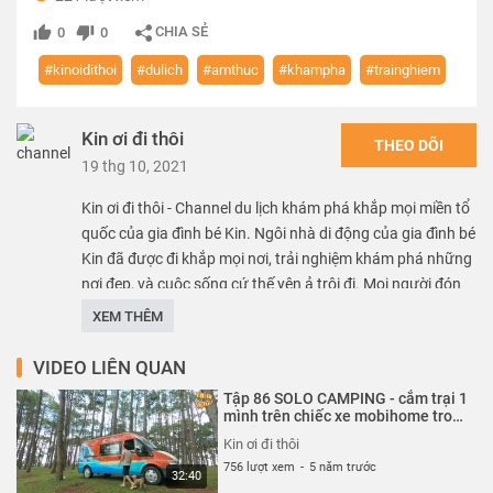
CHIA SẺ
0
0
#kinoidithoi
#dulich
#amthuc
#khampha
#trainghiem
Kin ơi đi thôi
THEO DÕI
19 thg 10, 2021
Kin ơi đi thôi - Channel du lịch khám phá khắp mọi miền tổ
quốc của gia đình bé Kin. Ngôi nhà di động của gia đình bé
Kin đã được đi khắp mọi nơi, trải nghiệm khám phá những
nơi đẹp, và cuộc sống cứ thế yên ả trôi đi. Mọi người đón
xem và ủng hộ thật nhiều cho gia đình bé nhé.
XEM THÊM
Thể loại :
REVIEW - TRẢI NGHIỆM
VIDEO LIÊN QUAN
Tập 86 SOLO CAMPING - cắm trại 1
mình trên chiếc xe mobihome trong
nghĩa địa | Kin ơi đi thôi!
Kin ơi đi thôi
756 lượt xem
-
5 năm trước
32:40