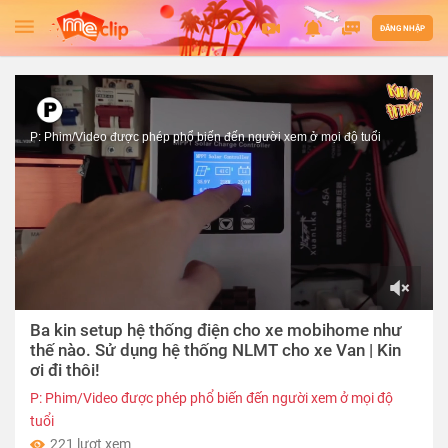
ĐĂNG NHẬP
P: Phim/Video được phép phổ biến đến người xem ở mọi độ tuổi
00:00
Ba kin setup hệ thống điện cho xe mobihome như
of
33:25
thế nào. Sử dụng hệ thống NLMT cho xe Van | Kin
ơi đi thôi!
P: Phim/Video được phép phổ biến đến người xem ở mọi độ
tuổi
221 lượt xem