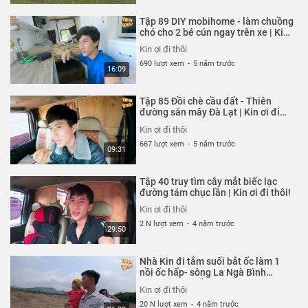
Tập 89 DIY mobihome - làm chuồng
chó cho 2 bé cún ngay trên xe | Kin
ơi đi thôi!
Kin ơi đi thôi
690 lượt xem
-
5 năm trước
16:09
Tập 85 Đồi chè cầu đất - Thiên
đường săn mây Đà Lạt | Kin ơi đi
thôi!
Kin ơi đi thôi
667 lượt xem
-
5 năm trước
09:31
Tập 40 truy tìm cây mắt biếc lạc
đường tám chục lần | Kin ơi đi thôi!
Kin ơi đi thôi
2 N lượt xem
-
4 năm trước
29:50
Nhà Kin đi tắm suối bắt ốc làm 1
nồi ốc hấp- sông La Ngà Bình
thuận| cuộc sống trên ngôi nhà di
Kin ơi đi thôi
động | Kin ơi đi thôi!
20 N lượt xem
-
4 năm trước