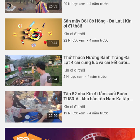
20 N lượt xem
-
4 năm trước
26:33
Săn mây Đồi Cỏ Hồng - Đà Lạt | Kin
ơi đi thôi!
Kin ơi đi thôi
22 N lượt xem
-
4 năm trước
10:44
Thử Thách Nướng Bánh Tráng Đà
Lạt 4 cái cùng lúc và cái kết cười
xỉu | Kin ơi đi thôi!
Kin ơi đi thôi
2 N lượt xem
-
4 năm trước
29:24
Tập 52 nhà Kin đi tắm suối Buôn
TUSRIA - khu bảo tồn Nam Ka tập 2
| Kin ơi đi thôi!
Kin ơi đi thôi
19 N lượt xem
-
4 năm trước
22:20