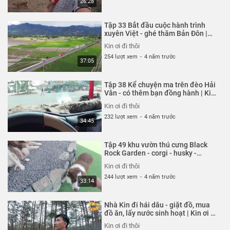
26:28
Tập 33 Bắt đầu cuộc hành trình
xuyên Việt - ghé thăm Bản Đôn |
Kin ơi đi thôi!
Kin ơi đi thôi
254 lượt xem
-
4 năm trước
37:05
Tập 38 Kể chuyện ma trên đèo Hải
Vân - có thêm bạn đồng hành | Kin
ơi đi thôi!
Kin ơi đi thôi
232 lượt xem
-
4 năm trước
34:45
Tập 49 khu vườn thú cưng Black
Rock Garden - corgi - husky -
alaska | Kin ơi đi thôi!
Kin ơi đi thôi
244 lượt xem
-
4 năm trước
33:14
Nhà Kin đi hái dâu - giặt đồ, mua
đồ ăn, lấy nước sinh hoạt | Kin ơi đi
thôi!
Kin ơi đi thôi