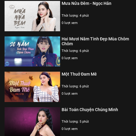
Yêu dân tộc Việt Nam máu đỏ da vàng
Mưa Nửa Đêm - Ngọc Hân
Yêu anh dân cày yêu người nơi chiến trường
Thời lượng: 4 phút
Ta không thể quên mình là anh em một nhà
0 lượt xem
Đậm đà tình nghĩa trước sau.
Thể loại :
Nhạc trữ tình
Hai Mươi Năm Tình Đẹp Mùa Chôm
Chôm
Thời lượng: 6 phút
0 lượt xem
Một Thuở Đam Mê
Thời lượng: 6 phút
0 lượt xem
Bài Toán Chuyện Chúng Mình
Thời lượng: 5 phút
0 lượt xem