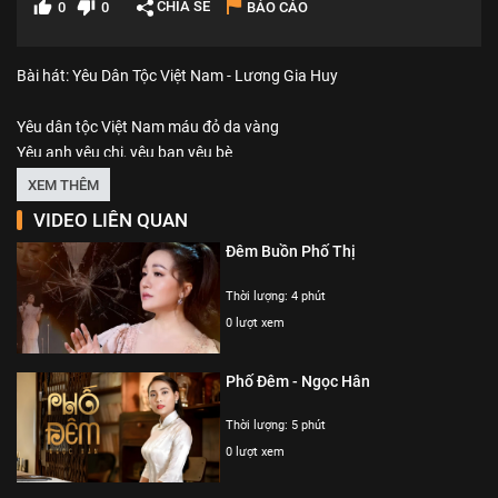
CHIA SẺ
0
0
BÁO CÁO
Bài hát: Yêu Dân Tộc Việt Nam - Lương Gia Huy
Yêu dân tộc Việt Nam máu đỏ da vàng
Yêu anh yêu chị, yêu bạn yêu bè
Yêu con đường làng ngày ngày hai buổi đến trường
XEM THÊM
Thuở còn bắt bướm hái hoa.
VIDEO LIÊN QUAN
Đêm Buồn Phố Thị
Yêu dân tộc Việt Nam nòi giống Lạc Hồng
Yêu cha yêu mẹ ơn nặng nghĩa tình
Thời lượng: 4 phút
Yêu cô nhà bên thuở còn hai đứa tắm mưa
0 lượt xem
Giờ này nên nghĩa cau trầu.
Phố Đêm - Ngọc Hân
Thương ai, thương ai xa xứ lạc loài
Bơ vơ tha hương đất lạ quê người
Thời lượng: 5 phút
Ngậm ngùi lòng xót xa,
0 lượt xem
Mắt lệ đong đầy vơi nỗi nhớ.