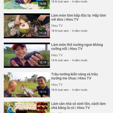
18 N lượt xem
-
4 năm trước
16:26
Làm món tôm hấp độc lạ: Hấp tôm
với dừa | Hieu TV
Hieu TV
18 N lượt xem
-
4 năm trước
14:24
Làm món thịt nướng ngon không
cưỡng nổi | Hieu TV
Hieu TV
14 N lượt xem
-
4 năm trước
12:19
Trâu nướng kiến vàng và trâu
nướng me chua | Hieu TV
Hieu TV
18 N lượt xem
-
4 năm trước
15:13
Làm căn nhà cỏ sinh tồn, cách làm
nhà bằng lá cỏ | Hieu TV