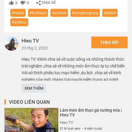
CHIA SẺ
0
0
#hieutv
#thuthach
#sinhton
#songtrongrung
#dulich
#amthuc
Hieu TV
THEO DÕI
23 thg 2, 2022
Hieu TV: Kênh chia sẻ về cuộc sống và những thách thức
trải nghiệm ,chia sẻ về những món ẩm thực lạ tự chế biến
Với sở thích phiêu lưu mạo hiểm ,du lịch .chia sẻ về kinh
nghiệm của một chàng trai người miền trung xứ nghệ
Những kỹ năng sinh tồn ,cách sinh tồn ,sống trong rừng
XEM THÊM
Cách săn bắt để tự tìm thức ăn khi bị lạc vào rừng.v.v
VIDEO LIÊN QUAN
Thể loại :
REVIEW - TRẢI NGHIỆM
Làm món ẩm thực gà nướng mía |
Hieu TV
Hieu TV
21 N lượt xem
-
4 năm trước
09:38