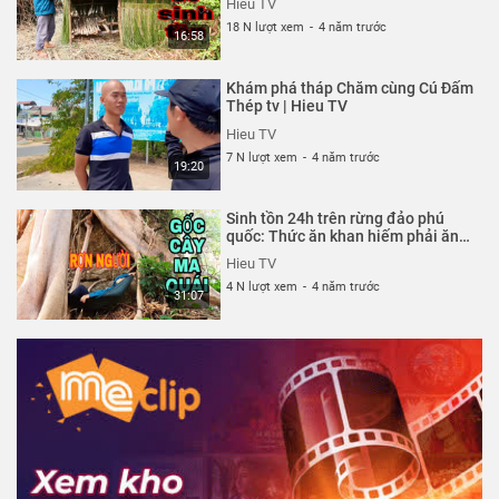
Hieu TV
18 N lượt xem
-
4 năm trước
16:58
Khám phá tháp Chăm cùng Cú Đấm
Thép tv | Hieu TV
Hieu TV
7 N lượt xem
-
4 năm trước
19:20
Sinh tồn 24h trên rừng đảo phú
quốc: Thức ăn khan hiếm phải ăn
cây rừng rau rừng | Hieu TV
Hieu TV
4 N lượt xem
-
4 năm trước
31:07