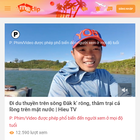
ĐĂNG NHẬP
P: Phim/Video được phép phổ biến đến người xem ở mọi độ tuổi
00:00
Đi du thuyền trên sông Đăk k' rông, thăm trại cá
of
13:25
lồng trên mặt nước | Hieu TV
P: Phim/Video được phép phổ biến đến người xem ở mọi độ
tuổi
12.590 lượt xem