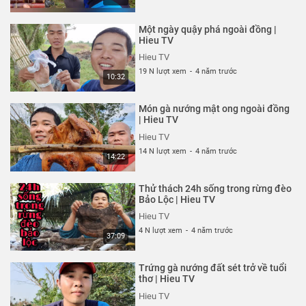
Một ngày quậy phá ngoài đồng |
Hieu TV
Hieu TV
19 N lượt xem
-
4 năm trước
10:32
Món gà nướng mật ong ngoài đồng
| Hieu TV
Hieu TV
14 N lượt xem
-
4 năm trước
14:22
Thử thách 24h sống trong rừng đèo
Bảo Lộc | Hieu TV
Hieu TV
4 N lượt xem
-
4 năm trước
37:09
Trứng gà nướng đất sét trở về tuổi
thơ | Hieu TV
Hieu TV