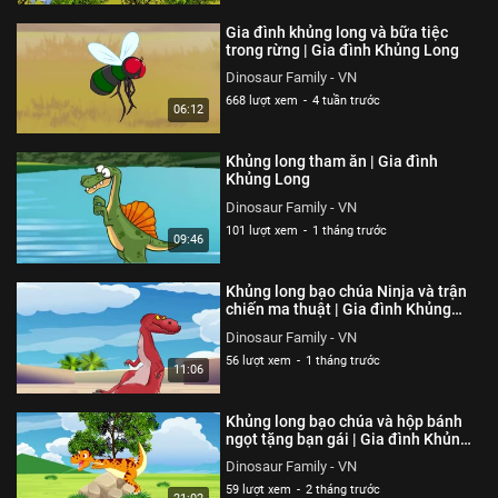
Gia đình khủng long và bữa tiệc
trong rừng | Gia đình Khủng Long
Dinosaur Family - VN
668 lượt xem
-
4 tuần trước
06:12
Khủng long tham ăn | Gia đình
Khủng Long
Dinosaur Family - VN
101 lượt xem
-
1 tháng trước
09:46
Khủng long bạo chúa Ninja và trận
chiến ma thuật | Gia đình Khủng
Long
Dinosaur Family - VN
56 lượt xem
-
1 tháng trước
11:06
Khủng long bạo chúa và hộp bánh
ngọt tặng bạn gái | Gia đình Khủng
Long
Dinosaur Family - VN
59 lượt xem
-
2 tháng trước