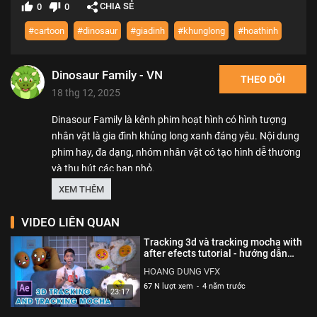
CHIA SẺ
0
0
#cartoon
#dinosaur
#giadinh
#khunglong
#hoathinh
Dinosaur Family - VN
THEO DÕI
18 thg 12, 2025
Dinasour Family là kênh phim hoạt hình có hình tượng
nhân vật là gia đình khủng long xanh đáng yêu. Nội dung
phim hay, đa dạng, nhóm nhân vật có tạo hình dễ thương
và thu hút các bạn nhỏ.
Các câu chuyện liên quan đến gia đình khủng long rất thân
XEM THÊM
thiện và gần gũi. Kênh sẽ đem lại nhiều tiếng cười cho các
bạn nhỏ!
VIDEO LIÊN QUAN
Tracking 3d và tracking mocha with
Thể loại :
PHIM
after efects tutorial - hướng dẫn
tracking 3d và tracking mocha |
HOANG DUNG VFX
HOANG DUNG VFX
67 N lượt xem
-
4 năm trước
23:17