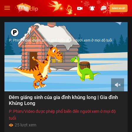
ĐĂNG NHẬP
P: Phim/Video được phép phổ biến đến người xem ở mọi độ tuổi
00:00
Đêm giáng sinh của gia đình khủng long | Gia đình
of
15:20
Khủng Long
P: Phim/Video được phép phổ biến đến người xem ở mọi độ
tuổi
25 lượt xem