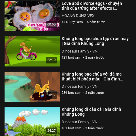
Love abd divorce eggs - chuyện
tình của trứng after efects |
HOANG DUNG VFX
HOANG DUNG VFX
47 N lượt xem
-
4 năm trước
00:55
Khủng long bạo chúa tập đi xe máy
| Gia đình Khủng Long
Dinosaur Family - VN
121 lượt xem
-
2 ngày trước
22:10
Khủng long bạo chúa với đá ma
thuật biết phép màu | Gia đình
Khủng Long
Dinosaur Family - VN
239 lượt xem
-
2 tuần trước
20:17
Khủng long đi câu cá | Gia đình
Khủng Long
Dinosaur Family - VN
101 lượt xem
-
3 tuần trước
24:27