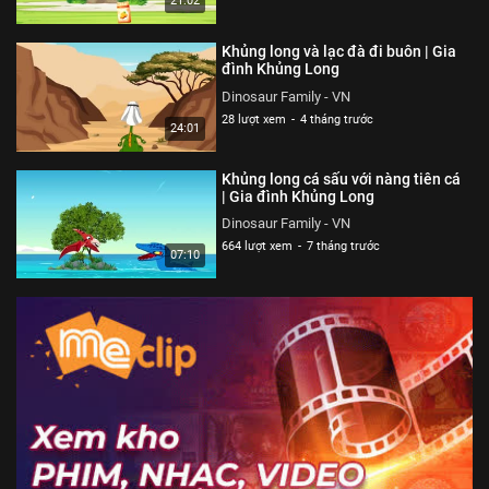
21:02
Khủng long và lạc đà đi buôn | Gia
đình Khủng Long
Dinosaur Family - VN
28 lượt xem
-
4 tháng trước
24:01
Khủng long cá sấu với nàng tiên cá
| Gia đình Khủng Long
Dinosaur Family - VN
664 lượt xem
-
7 tháng trước
07:10