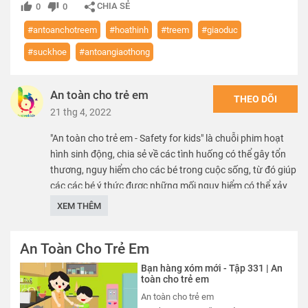
CHIA SẺ
0
0
#antoanchotreem
#hoathinh
#treem
#giaoduc
#suckhoe
#antoangiaothong
An toàn cho trẻ em
THEO DÕI
21 thg 4, 2022
"An toàn cho trẻ em - Safety for kids" là chuỗi phim hoạt
hình sinh động, chia sẻ về các tình huống có thể gây tổn
thương, nguy hiểm cho các bé trong cuộc sống, từ đó giúp
các các bé ý thức được những mối nguy hiểm có thể xảy
ra, nhằm mang lại môi trường phát triển an toàn, lành
XEM THÊM
mạnh, chắp cánh cho các bé hiện thực hóa mọi ước mơ.
An Toàn Cho Trẻ Em
We care about safety of children. SK VN provide free
educational sources and materials of kid safety.
Bạn hàng xóm mới - Tập 331 | An
toàn cho trẻ em
Thể loại :
PHIM
An toàn cho trẻ em