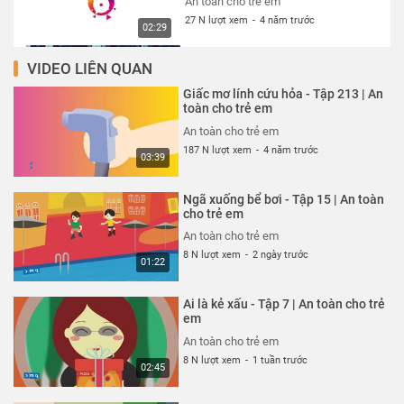
An toàn cho trẻ em
27 N lượt xem
-
4 năm trước
02:29
VIDEO LIÊN QUAN
Thói quen xấu xí - Tập 327 | An
toàn cho trẻ em
Giấc mơ lính cứu hỏa - Tập 213 | An
An toàn cho trẻ em
toàn cho trẻ em
27 N lượt xem
-
4 năm trước
An toàn cho trẻ em
02:13
187 N lượt xem
-
4 năm trước
03:39
Cún con đến chơi nhà - Tập 324 |
An toàn cho trẻ em
Ngã xuống bể bơi - Tập 15 | An toàn
An toàn cho trẻ em
cho trẻ em
27 N lượt xem
-
4 năm trước
An toàn cho trẻ em
03:23
8 N lượt xem
-
2 ngày trước
01:22
Cuộc đột kích trong công viên -
Tập 325 | An toàn cho trẻ em
Ai là kẻ xấu - Tập 7 | An toàn cho trẻ
An toàn cho trẻ em
em
26 N lượt xem
-
4 năm trước
An toàn cho trẻ em
03:42
8 N lượt xem
-
1 tuần trước
02:45
Siêu nhân bay thật cao - Tập 323
| An toàn cho trẻ em