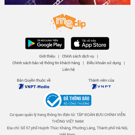
Ô cho ngày nắng - Tập 308 | An
toàn cho trẻ em
An toàn cho trẻ em
25 N lượt xem
-
4 năm trước
03:15
Nuốt kẹo dính ruột - Tập 311 | An
toàn cho trẻ em
Giới thiệu
|
Chính sách dịch vụ
|
An toàn cho trẻ em
Chính sách bảo vệ thông tin khách hàng
|
Điều khoản sử dụng
|
25 N lượt xem
-
4 năm trước
04:01
Liên hệ
Giấc mơ giận dỗi - Tập 310 | An
Bản Quyền thuộc về
Thành viên của
toàn cho trẻ em
An toàn cho trẻ em
25 N lượt xem
-
4 năm trước
03:58
Cơ quan quản lý trang thông tin điện tử: TẬP ĐOÀN BƯU CHÍNH VIỄN
Những múi cam mọng nước - Tập
309 | An toàn cho trẻ em
THÔNG VIỆT NAM
An toàn cho trẻ em
Địa chỉ: Số 57 phố Huỳnh Thúc Kháng, Phường Láng, Thành phố Hà Nội,
25 N lượt xem
-
4 năm trước
Việt Nam.