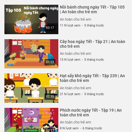
An toàn cho trẻ em
Nồi bánh chưng ngày Tết - Tập 105
An toàn cho trẻ em
| An toàn cho trẻ em
26 N lượt xem
-
4 năm trước
An toàn cho trẻ em
03:04
11 N lượt xem
-
5 tháng trước
03:17
Ốm càng thêm ốm - Tạp 318 | An
toàn cho trẻ em
Cây hoa ngày Tết - Tập 21 | An toàn
An toàn cho trẻ em
cho trẻ em
26 N lượt xem
-
4 năm trước
An toàn cho trẻ em
03:57
13 N lượt xem
-
5 tháng trước
01:53
Chỉ tại bừa bãi - Tập 317 | An
toàn cho trẻ em
Hạt sấy khô ngày Tết - Tập 239 | An
An toàn cho trẻ em
toàn cho trẻ em
26 N lượt xem
-
4 năm trước
An toàn cho trẻ em
02:40
21 N lượt xem
-
5 tháng trước
02:35
Mảnh vỡ thủy tinh - Tập 316 | An
toàn cho trẻ em
Phích nước ngày Tết - Tập 19 | An
An toàn cho trẻ em
toàn cho trẻ em
26 N lượt xem
-
4 năm trước
An toàn cho trẻ em
02:57
8 N lượt xem
-
6 tháng trước
02:17