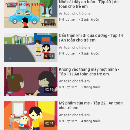
Nhớ cài dây an toàn - Tập 40 | An
An toàn cho trẻ em
toàn cho trẻ em
26 N lượt xem
-
4 năm trước
An toàn cho trẻ em
03:35
8 N lượt xem
-
2 tuần trước
01:22
Thoát nạn trong gang tấc - Tập
322 | An toàn cho trẻ em
Cẩn thận khi đi qua đường - Tập 14
An toàn cho trẻ em
| An toàn cho trẻ em
26 N lượt xem
-
4 năm trước
An toàn cho trẻ em
02:48
8 N lượt xem
-
3 tuần trước
01:21
Đừng hiểu lầm vỏ tôm - Tập 321 |
An toàn cho trẻ em
Không vào thang máy một mình -
An toàn cho trẻ em
Tập 11 | An toàn cho trẻ em
26 N lượt xem
-
4 năm trước
An toàn cho trẻ em
02:51
8 N lượt xem
-
1 tháng trước
02:18
Hung thần xe bus - Tập 320 | An
toàn cho trẻ em
Mỹ phẩm của mẹ - Tập 22 | An toàn
An toàn cho trẻ em
cho trẻ em
26 N lượt xem
-
4 năm trước
An toàn cho trẻ em
03:58
8 N lượt xem
-
4 tháng trước
02:44
Chú chó không có lỗi - Tập 319 |