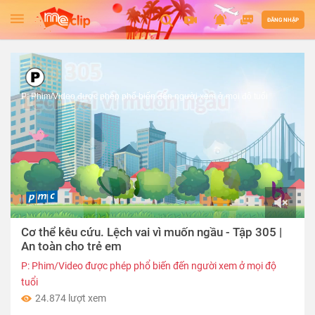
ĐĂNG NHẬP
P: Phim/Video được phép phổ biến đến người xem ở mọi độ tuổi
00:00
Cơ thể kêu cứu. Lệch vai vì muốn ngầu - Tập 305 |
of
03:28
An toàn cho trẻ em
P: Phim/Video được phép phổ biến đến người xem ở mọi độ
tuổi
24.874 lượt xem