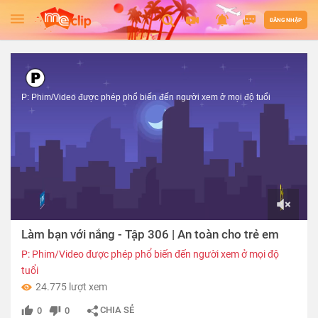
ĐĂNG NHẬP
P: Phim/Video được phép phổ biến đến người xem ở mọi độ tuổi
00:00
Làm bạn với nắng - Tập 306 | An toàn cho trẻ em
of
03:39
P: Phim/Video được phép phổ biến đến người xem ở mọi độ
tuổi
24.775 lượt xem
CHIA SẺ
0
0