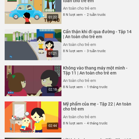
toàn cho trẻ em
26 N lượt xem
-
4 năm trước
An toàn cho trẻ em
03:35
8 N lượt xem
-
2 tuần trước
01:22
Thoát nạn trong gang tấc - Tập
322 | An toàn cho trẻ em
Cẩn thận khi đi qua đường - Tập 14
An toàn cho trẻ em
| An toàn cho trẻ em
26 N lượt xem
-
4 năm trước
An toàn cho trẻ em
02:48
8 N lượt xem
-
3 tuần trước
01:21
Đừng hiểu lầm vỏ tôm - Tập 321 |
An toàn cho trẻ em
Không vào thang máy một mình -
An toàn cho trẻ em
Tập 11 | An toàn cho trẻ em
26 N lượt xem
-
4 năm trước
An toàn cho trẻ em
02:51
8 N lượt xem
-
1 tháng trước
02:18
Hung thần xe bus - Tập 320 | An
toàn cho trẻ em
Mỹ phẩm của mẹ - Tập 22 | An toàn
An toàn cho trẻ em
cho trẻ em
26 N lượt xem
-
4 năm trước
An toàn cho trẻ em
03:58
8 N lượt xem
-
4 tháng trước
02:44
Chú chó không có lỗi - Tập 319 |
An toàn cho trẻ em