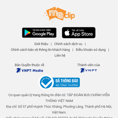
Ô cho ngày nắng - Tập 308 | An
toàn cho trẻ em
An toàn cho trẻ em
25 N lượt xem
-
4 năm trước
03:15
Nuốt kẹo dính ruột - Tập 311 | An
toàn cho trẻ em
Giới thiệu
|
Chính sách dịch vụ
|
An toàn cho trẻ em
Chính sách bảo vệ thông tin khách hàng
|
Điều khoản sử dụng
|
25 N lượt xem
-
4 năm trước
04:01
Liên hệ
Giấc mơ giận dỗi - Tập 310 | An
Bản Quyền thuộc về
Thành viên của
toàn cho trẻ em
An toàn cho trẻ em
25 N lượt xem
-
4 năm trước
03:58
Cơ quan quản lý trang thông tin điện tử: TẬP ĐOÀN BƯU CHÍNH VIỄN
Những múi cam mọng nước - Tập
309 | An toàn cho trẻ em
THÔNG VIỆT NAM
An toàn cho trẻ em
Địa chỉ: Số 57 phố Huỳnh Thúc Kháng, Phường Láng, Thành phố Hà Nội,
25 N lượt xem
-
4 năm trước
Việt Nam.
04:23