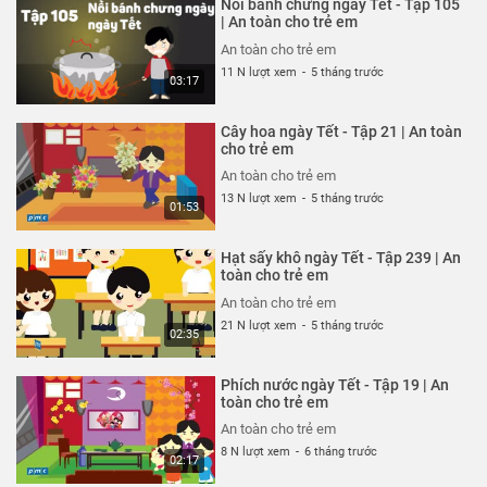
Nồi bánh chưng ngày Tết - Tập 105
An toàn cho trẻ em
| An toàn cho trẻ em
26 N lượt xem
-
4 năm trước
An toàn cho trẻ em
03:04
11 N lượt xem
-
5 tháng trước
03:17
Ốm càng thêm ốm - Tạp 318 | An
toàn cho trẻ em
Cây hoa ngày Tết - Tập 21 | An toàn
An toàn cho trẻ em
cho trẻ em
26 N lượt xem
-
4 năm trước
An toàn cho trẻ em
03:57
13 N lượt xem
-
5 tháng trước
01:53
Chỉ tại bừa bãi - Tập 317 | An
toàn cho trẻ em
Hạt sấy khô ngày Tết - Tập 239 | An
An toàn cho trẻ em
toàn cho trẻ em
26 N lượt xem
-
4 năm trước
An toàn cho trẻ em
02:40
21 N lượt xem
-
5 tháng trước
02:35
Mảnh vỡ thủy tinh - Tập 316 | An
toàn cho trẻ em
Phích nước ngày Tết - Tập 19 | An
An toàn cho trẻ em
toàn cho trẻ em
26 N lượt xem
-
4 năm trước
An toàn cho trẻ em
02:57
8 N lượt xem
-
6 tháng trước
02:17
Công viên nước sân trường - Tập