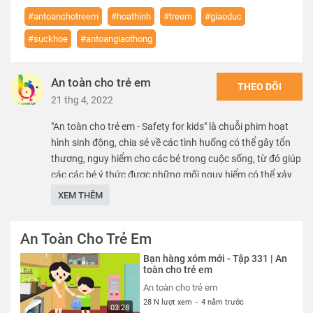
#antoanchotreem
#hoathinh
#treem
#giaoduc
#suckhoe
#antoangiaothong
An toàn cho trẻ em
THEO DÕI
21 thg 4, 2022
"An toàn cho trẻ em - Safety for kids" là chuỗi phim hoạt
hình sinh động, chia sẻ về các tình huống có thể gây tổn
thương, nguy hiểm cho các bé trong cuộc sống, từ đó giúp
các các bé ý thức được những mối nguy hiểm có thể xảy
ra, nhằm mang lại môi trường phát triển an toàn, lành
XEM THÊM
mạnh, chắp cánh cho các bé hiện thực hóa mọi ước mơ.
An Toàn Cho Trẻ Em
We care about safety of children. SK VN provide free
educational sources and materials of kid safety.
Bạn hàng xóm mới - Tập 331 | An
toàn cho trẻ em
Thể loại :
PHIM
An toàn cho trẻ em
28 N lượt xem
-
4 năm trước
03:28