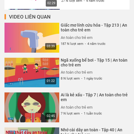
27 N lượt xem
-
4 năm trước
02:29
VIDEO LIÊN QUAN
Thói quen xấu xí - Tập 327 | An
toàn cho trẻ em
Giấc mơ lính cứu hỏa - Tập 213 | An
An toàn cho trẻ em
toàn cho trẻ em
27 N lượt xem
-
4 năm trước
An toàn cho trẻ em
02:13
187 N lượt xem
-
4 năm trước
03:39
Cún con đến chơi nhà - Tập 324 |
An toàn cho trẻ em
Ngã xuống bể bơi - Tập 15 | An toàn
An toàn cho trẻ em
cho trẻ em
27 N lượt xem
-
4 năm trước
An toàn cho trẻ em
03:23
8 N lượt xem
-
1 ngày trước
01:22
Cuộc đột kích trong công viên -
Tập 325 | An toàn cho trẻ em
Ai là kẻ xấu - Tập 7 | An toàn cho trẻ
An toàn cho trẻ em
em
26 N lượt xem
-
4 năm trước
An toàn cho trẻ em
03:42
7 N lượt xem
-
1 tuần trước
02:45
Siêu nhân bay thật cao - Tập 323
| An toàn cho trẻ em
Nhớ cài dây an toàn - Tập 40 | An
An toàn cho trẻ em