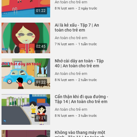
03:23
An toàn cho trẻ em
8 N lượt xem
-
2 ngày trước
01:22
Cuộc đột kích trong công
viên - Tập 325 | An toàn
Ai là kẻ xấu - Tập 7 | An
cho trẻ em
An toàn cho trẻ em
toàn cho trẻ em
26 N lượt xem
-
4 năm trước
03:42
An toàn cho trẻ em
7 N lượt xem
-
1 tuần trước
02:45
Siêu nhân bay thật cao -
Tập 323 | An toàn cho trẻ
Nhớ cài dây an toàn - Tập
em
An toàn cho trẻ em
40 | An toàn cho trẻ em
26 N lượt xem
-
4 năm trước
03:35
An toàn cho trẻ em
8 N lượt xem
-
2 tuần trước
01:22
Thoát nạn trong gang tấc
- Tập 322 | An toàn cho
Cẩn thận khi đi qua đường -
trẻ em
An toàn cho trẻ em
Tập 14 | An toàn cho trẻ em
26 N lượt xem
-
4 năm trước
02:48
An toàn cho trẻ em
8 N lượt xem
-
3 tuần trước
01:21
Đừng hiểu lầm vỏ tôm -
Tập 321 | An toàn cho trẻ
Không vào thang máy một
em
An toàn cho trẻ em