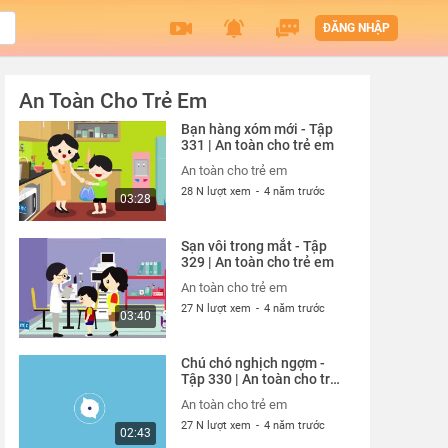
ĐĂNG NHẬP
An Toàn Cho Trẻ Em
Bạn hàng xóm mới - Tập
331 | An toàn cho trẻ em
An toàn cho trẻ em
28 N lượt xem
-
4 năm trước
03:28
Sạn vôi trong mắt - Tập
329 | An toàn cho trẻ em
An toàn cho trẻ em
27 N lượt xem
-
4 năm trước
03:40
Chú chó nghịch ngợm -
Tập 330 | An toàn cho trẻ
em
An toàn cho trẻ em
27 N lượt xem
-
4 năm trước
02:43