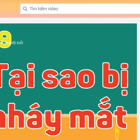
ở mọi độ tuổi