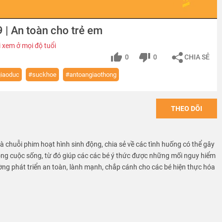
9 | An toàn cho trẻ em
 xem ở mọi độ tuổi
0
0
CHIA SẺ
iaoduc
#suckhoe
#antoangiaothong
THEO DÕI
 là chuỗi phim hoạt hình sinh động, chia sẻ về các tình huống có thể gây
ong cuộc sống, từ đó giúp các các bé ý thức được những mối nguy hiểm
ờng phát triển an toàn, lành mạnh, chắp cánh cho các bé hiện thực hóa
VN provide free educational sources and materials of kid safety.