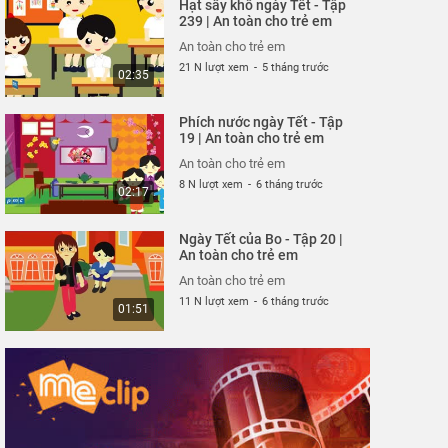
Hạt sấy khô ngày Tết - Tập
An toàn cho trẻ em
239 | An toàn cho trẻ em
26 N lượt xem
-
4 năm trước
02:40
An toàn cho trẻ em
21 N lượt xem
-
5 tháng trước
02:35
Mảnh vỡ thủy tinh - Tập
316 | An toàn cho trẻ em
Phích nước ngày Tết - Tập
An toàn cho trẻ em
19 | An toàn cho trẻ em
26 N lượt xem
-
4 năm trước
02:57
An toàn cho trẻ em
8 N lượt xem
-
6 tháng trước
02:17
Công viên nước sân
trường - Tập 315 | An
Ngày Tết của Bo - Tập 20 |
toàn cho trẻ em
An toàn cho trẻ em
An toàn cho trẻ em
25 N lượt xem
-
4 năm trước
02:32
An toàn cho trẻ em
11 N lượt xem
-
6 tháng trước
01:51
Cuộc chiến mì cay - Tập
313 | An toàn cho trẻ em
An toàn cho trẻ em
25 N lượt xem
-
4 năm trước
06:37
Một mình "du ngoạn"