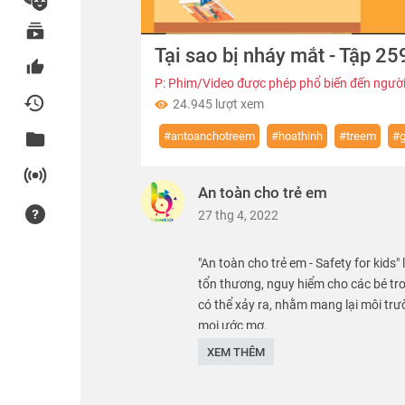
00:00
Tại sao bị nháy mắt - Tập 25
of
01:43
Volume
0%
P: Phim/Video được phép phổ biến đến người
24.945 lượt xem
#antoanchotreem
#hoathinh
#treem
#g
An toàn cho trẻ em
27 thg 4, 2022
"An toàn cho trẻ em - Safety for kids"
tổn thương, nguy hiểm cho các bé tr
có thể xảy ra, nhằm mang lại môi trư
mọi ước mơ.
XEM THÊM
We care about safety of children. SK 
Thể loại :
PHIM