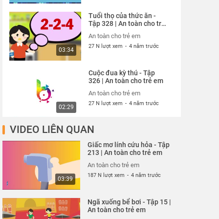
Tuổi thọ của thức ăn -
Tập 328 | An toàn cho trẻ
em
An toàn cho trẻ em
27 N lượt xem
-
4 năm trước
03:34
Cuộc đua kỳ thú - Tập
326 | An toàn cho trẻ em
An toàn cho trẻ em
27 N lượt xem
-
4 năm trước
02:29
VIDEO LIÊN QUAN
Thói quen xấu xí - Tập
327 | An toàn cho trẻ em
Giấc mơ lính cứu hỏa - Tập
An toàn cho trẻ em
213 | An toàn cho trẻ em
27 N lượt xem
-
4 năm trước
02:13
An toàn cho trẻ em
187 N lượt xem
-
4 năm trước
03:39
Cún con đến chơi nhà -
Tập 324 | An toàn cho trẻ
Ngã xuống bể bơi - Tập 15 |
em
An toàn cho trẻ em
An toàn cho trẻ em
27 N lượt xem
-
4 năm trước