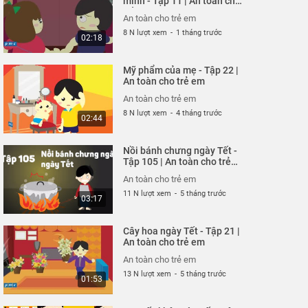
mình - Tập 11 | An toàn cho
trẻ em
26 N lượt xem
-
4 năm trước
02:51
An toàn cho trẻ em
8 N lượt xem
-
1 tháng trước
02:18
Hung thần xe bus - Tập
320 | An toàn cho trẻ em
Mỹ phẩm của mẹ - Tập 22 |
An toàn cho trẻ em
An toàn cho trẻ em
26 N lượt xem
-
4 năm trước
03:58
An toàn cho trẻ em
8 N lượt xem
-
4 tháng trước
02:44
Chú chó không có lỗi -
Tập 319 | An toàn cho trẻ
Nồi bánh chưng ngày Tết -
em
An toàn cho trẻ em
Tập 105 | An toàn cho trẻ
em
26 N lượt xem
-
4 năm trước
03:04
An toàn cho trẻ em
11 N lượt xem
-
5 tháng trước
03:17
Ốm càng thêm ốm - Tạp
318 | An toàn cho trẻ em
Cây hoa ngày Tết - Tập 21 |
An toàn cho trẻ em
An toàn cho trẻ em
26 N lượt xem
-
4 năm trước
03:57
An toàn cho trẻ em
13 N lượt xem
-
5 tháng trước
01:53
Chỉ tại bừa bãi - Tập 317
| An toàn cho trẻ em