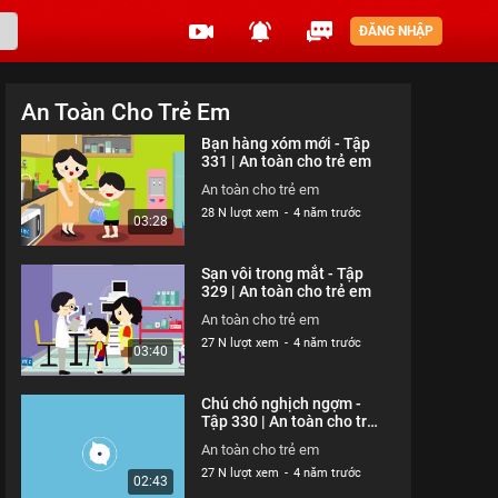
ĐĂNG NHẬP
An Toàn Cho Trẻ Em
Bạn hàng xóm mới - Tập
331 | An toàn cho trẻ em
An toàn cho trẻ em
28 N lượt xem
-
4 năm trước
03:28
Sạn vôi trong mắt - Tập
329 | An toàn cho trẻ em
An toàn cho trẻ em
27 N lượt xem
-
4 năm trước
03:40
Chú chó nghịch ngợm -
Tập 330 | An toàn cho trẻ
em
An toàn cho trẻ em
27 N lượt xem
-
4 năm trước
02:43