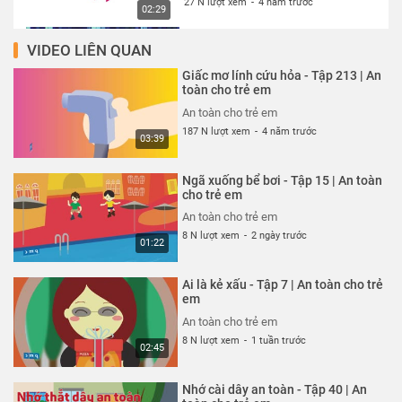
27 N lượt xem
-
4 năm trước
02:29
VIDEO LIÊN QUAN
Thói quen xấu xí - Tập 327 | An
toàn cho trẻ em
Giấc mơ lính cứu hỏa - Tập 213 | An
An toàn cho trẻ em
toàn cho trẻ em
27 N lượt xem
-
4 năm trước
An toàn cho trẻ em
02:13
187 N lượt xem
-
4 năm trước
03:39
Cún con đến chơi nhà - Tập 324 |
An toàn cho trẻ em
Ngã xuống bể bơi - Tập 15 | An toàn
An toàn cho trẻ em
cho trẻ em
27 N lượt xem
-
4 năm trước
An toàn cho trẻ em
03:23
8 N lượt xem
-
2 ngày trước
01:22
Cuộc đột kích trong công viên -
Tập 325 | An toàn cho trẻ em
Ai là kẻ xấu - Tập 7 | An toàn cho trẻ
An toàn cho trẻ em
em
26 N lượt xem
-
4 năm trước
An toàn cho trẻ em
03:42
8 N lượt xem
-
1 tuần trước
02:45
Siêu nhân bay thật cao - Tập 323
| An toàn cho trẻ em
Nhớ cài dây an toàn - Tập 40 | An
An toàn cho trẻ em