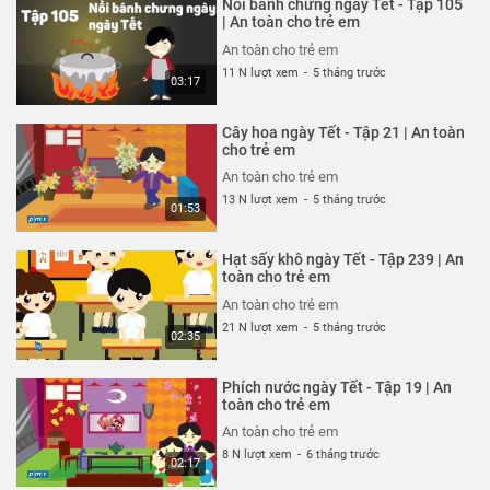
Nồi bánh chưng ngày Tết - Tập 105
An toàn cho trẻ em
| An toàn cho trẻ em
26 N lượt xem
-
4 năm trước
An toàn cho trẻ em
03:04
11 N lượt xem
-
5 tháng trước
03:17
Ốm càng thêm ốm - Tạp 318 | An
toàn cho trẻ em
Cây hoa ngày Tết - Tập 21 | An toàn
An toàn cho trẻ em
cho trẻ em
26 N lượt xem
-
4 năm trước
An toàn cho trẻ em
03:57
13 N lượt xem
-
5 tháng trước
01:53
Chỉ tại bừa bãi - Tập 317 | An
toàn cho trẻ em
Hạt sấy khô ngày Tết - Tập 239 | An
An toàn cho trẻ em
toàn cho trẻ em
26 N lượt xem
-
4 năm trước
An toàn cho trẻ em
02:40
21 N lượt xem
-
5 tháng trước
02:35
Mảnh vỡ thủy tinh - Tập 316 | An
toàn cho trẻ em
Phích nước ngày Tết - Tập 19 | An
An toàn cho trẻ em
toàn cho trẻ em
26 N lượt xem
-
4 năm trước
An toàn cho trẻ em
02:57
8 N lượt xem
-
6 tháng trước
02:17
Công viên nước sân trường - Tập