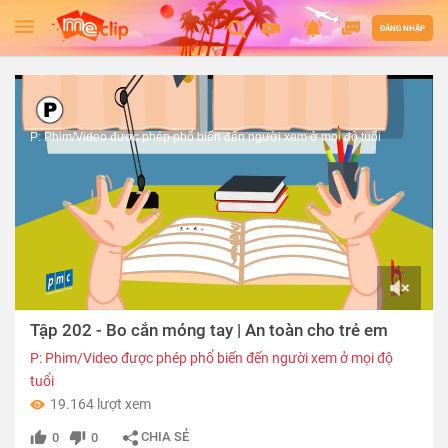
ĐĂNG NHẬP
P: Phim/Video được phép phổ biến đến người xem ở mọi độ tuổi
00:00
Tập 202 - Bo cắn móng tay | An toàn cho trẻ em
of
02:41
P: Phim/Video được phép phổ biến đến người xem ở mọi độ
tuổi
19.164 lượt xem
CHIA SẺ
0
0