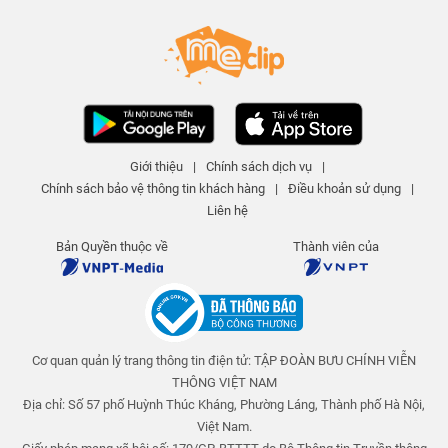
Ô cho ngày nắng - Tập 308 | An
toàn cho trẻ em
An toàn cho trẻ em
25 N lượt xem
-
4 năm trước
03:15
Nuốt kẹo dính ruột - Tập 311 | An
toàn cho trẻ em
Giới thiệu
|
Chính sách dịch vụ
|
An toàn cho trẻ em
Chính sách bảo vệ thông tin khách hàng
|
Điều khoản sử dụng
|
25 N lượt xem
-
4 năm trước
04:01
Liên hệ
Giấc mơ giận dỗi - Tập 310 | An
Bản Quyền thuộc về
Thành viên của
toàn cho trẻ em
An toàn cho trẻ em
25 N lượt xem
-
4 năm trước
03:58
Cơ quan quản lý trang thông tin điện tử: TẬP ĐOÀN BƯU CHÍNH VIỄN
Những múi cam mọng nước - Tập
309 | An toàn cho trẻ em
THÔNG VIỆT NAM
An toàn cho trẻ em
Địa chỉ: Số 57 phố Huỳnh Thúc Kháng, Phường Láng, Thành phố Hà Nội,
25 N lượt xem
-
4 năm trước
Việt Nam.
04:23