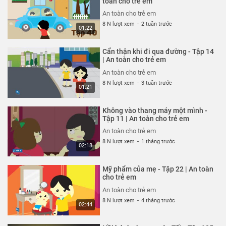
toàn cho trẻ em
26 N lượt xem
-
4 năm trước
An toàn cho trẻ em
03:35
8 N lượt xem
-
2 tuần trước
01:22
Thoát nạn trong gang tấc - Tập
322 | An toàn cho trẻ em
Cẩn thận khi đi qua đường - Tập 14
An toàn cho trẻ em
| An toàn cho trẻ em
26 N lượt xem
-
4 năm trước
An toàn cho trẻ em
02:48
8 N lượt xem
-
3 tuần trước
01:21
Đừng hiểu lầm vỏ tôm - Tập 321 |
An toàn cho trẻ em
Không vào thang máy một mình -
An toàn cho trẻ em
Tập 11 | An toàn cho trẻ em
26 N lượt xem
-
4 năm trước
An toàn cho trẻ em
02:51
8 N lượt xem
-
1 tháng trước
02:18
Hung thần xe bus - Tập 320 | An
toàn cho trẻ em
Mỹ phẩm của mẹ - Tập 22 | An toàn
An toàn cho trẻ em
cho trẻ em
26 N lượt xem
-
4 năm trước
An toàn cho trẻ em
03:58
8 N lượt xem
-
4 tháng trước
02:44
Chú chó không có lỗi - Tập 319 |
An toàn cho trẻ em