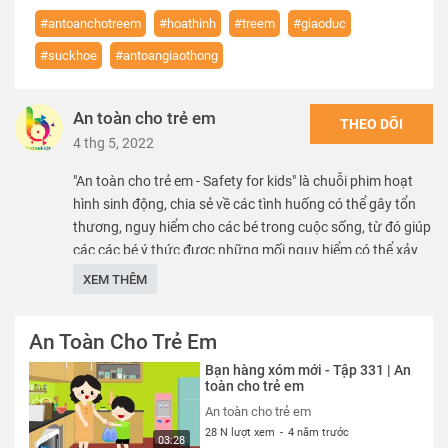
#antoanchotreem
#hoathinh
#treem
#giaoduc
#suckhoe
#antoangiaothong
An toàn cho trẻ em
THEO DÕI
4 thg 5, 2022
"An toàn cho trẻ em - Safety for kids" là chuỗi phim hoạt
hình sinh động, chia sẻ về các tình huống có thể gây tổn
thương, nguy hiểm cho các bé trong cuộc sống, từ đó giúp
các các bé ý thức được những mối nguy hiểm có thể xảy
ra, nhằm mang lại môi trường phát triển an toàn, lành
XEM THÊM
mạnh, chắp cánh cho các bé hiện thực hóa mọi ước mơ.
An Toàn Cho Trẻ Em
We care about safety of children. SK VN provide free
educational sources and materials of kid safety.
Bạn hàng xóm mới - Tập 331 | An
toàn cho trẻ em
Thể loại :
PHIM
An toàn cho trẻ em
28 N lượt xem
-
4 năm trước
03:28